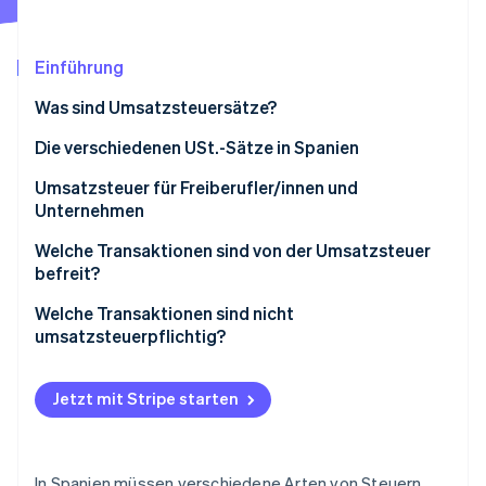
Betrugsprävention
Ecosystem
Atlas
Start-up-Gründung
Partner
Einführung
Stripe App-Marktplatz
Climate
Was sind Umsatzsteuersätze?
CO₂-Entnahme
Die verschiedenen USt.-Sätze in Spanien
Standard-USt.
Umsatzsteuer für Freiberufler/innen und
Unternehmen
Ermäßigte USt.
Stripe-Sessions 2026
Ausgangssteuer und Vorsteuer
Welche Transaktionen sind von der Umsatzsteuer
Erfahren Sie, wie Stripe Lösungen für die Wirtschaft
Stark ermäßigter USt.-Satz
befreit?
Jetzt ansehen
Umsatzsteuersätze in Melilla, Ceuta und auf den
Welche Transaktionen sind nicht
Kanarischen Inseln
umsatzsteuerpflichtig?
Jetzt mit Stripe starten
In Spanien müssen verschiedene Arten von Steuern