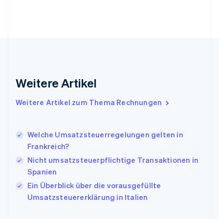
Finnland
English
Svenska
Frankreich
Français
English
Gibraltar
English
Griechenland
English
Weitere Artikel
Indien
English
Weitere Artikel zum Thema Rechnungen
Irland
English
Italien
Welche Umsatzsteuerregelungen gelten in
Italiano
English
Japan
Frankreich?
日本語
English
Nicht umsatzsteuerpflichtige Transaktionen in
Kanada
Spanien
English
Français
Kroatien
Ein Überblick über die vorausgefüllte
English
Italiano
Umsatzsteuererklärung in Italien
Lettland
English