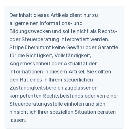
Der Inhalt dieses Artikels dient nur zu
allgemeinen Informations- und
Bildungszwecken und sollte nicht als Rechts-
oder Steuerberatung interpretiert werden.
Australien
English
Stripe übernimmt keine Gewähr oder Garantie
Belgien
für die Richtigkeit, Vollständigkeit,
Nederlands
Français
Deutsch
English
Brasilien
Angemessenheit oder Aktualität der
Português
English
Informationen in diesem Artikel. Sie sollten
Bulgarien
den Rat eines in Ihrem steuerlichen
English
Dänemark
Zuständigkeitsbereich zugelassenen
English
kompetenten Rechtsbeistands oder von einer
Deutschland
Steuerberatungsstelle einholen und sich
Deutsch
English
Estland
hinsichtlich Ihrer speziellen Situation beraten
English
lassen.
Festlandchina
简体中文
English