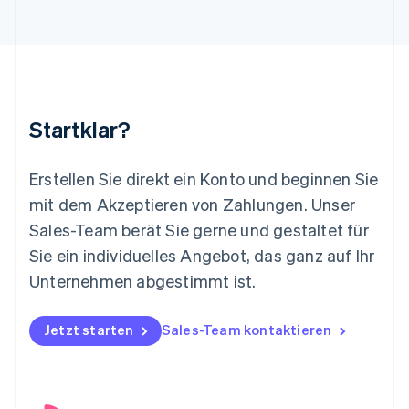
Liechtenstein
Deutsch
English
Litauen
English
Luxemburg
Français
Deutsch
English
Malaysia
Startklar?
English
简体中文
Malta
English
Erstellen Sie direkt ein Konto und beginnen Sie
Mexiko
mit dem Akzeptieren von Zahlungen. Unser
Español
English
Sales-Team berät Sie gerne und gestaltet für
Neuseeland
Sie ein individuelles Angebot, das ganz auf Ihr
English
Niederlande
Unternehmen abgestimmt ist.
Nederlands
English
Norwegen
English
Jetzt starten
Sales-Team kontaktieren
Österreich
Deutsch
English
Polen
English