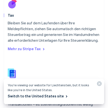
Portugal
Português
English
Rumänien
Tax
English
Schweden
Bleiben Sie auf dem Laufenden über Ihre
Svenska
English
Meldepflichten, ziehen Sie automatisch den richtigen
Schweiz
Steuerbetrag ein und generieren Sie im Handumdrehen
Deutsch
Français
Italiano
English
alle erforderlichen Unterlagen für Ihre Steuererklärung.
Singapur
English
简体中文
Mehr zu Stripe Tax
Slowakei
English
Slowenien
English
Italiano
Sonderverwaltungsregion Hongkong,
China
English
简体中文
Dokumentation zu Tax
You’re viewing our website for Liechtenstein, but it looks
Spanien
like you’re in the United States.
Español
English
Automatisieren Sie die Erhebung und Meldung von
Switch to the United States site
Thailand
Verkaufssteuern, USt. und GST für all Ihre
ไทย
English
Transaktionen – es stehen Integrationen mit wenig
Tschechische Republik