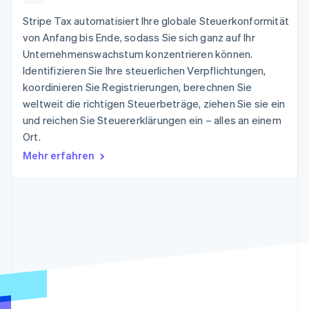
Data Pipeline
Geldmanagement
Marktplatz auf
Zugriff auf mehr als
Datensynchronisierung
Stripe Tax automatisiert Ihre globale Steuerkonformität
Produkt-Roadmap
Plattformen
Grundlagen der
125
Stripe Sessions
SaaS
Abonnementverwaltung
von Anfang bis Ende, sodass Sie sich ganz auf Ihr
Terminal
Karriere
Unternehmenswachstum konzentrieren können.
Zahlungen vor Ort
Newsroom
So setzen Sie
Authorization
Identifizieren Sie Ihre steuerlichen Verpflichtungen,
Stripe Press
nutzungsbasierte
Boost
Abrechnung um
koordinieren Sie Registrierungen, berechnen Sie
Nach Branche
Optimierung der
Stablecoin-gestützte
weltweit die richtigen Steuerbeträge, ziehen Sie sie ein
Autorisierungsraten
Karten ausgeben: So
Link
und reichen Sie Steuererklärungen ein – alles an einem
KI-Unternehmen
Kontakt
geht´s
Beschleunigter
Creator Economy
Bereitstellung und
Ort.
Bezahlvorgang
Gaming
Verwaltung von
Sales-Team
Mehr erfahren
Financial
Bewirtung, Reisen und
Diensten mit Agenten
kontaktieren
Connections
Freizeit
Partner werden
Verbundene
Versicherungen
Medien und
Finanzdaten
Unterhaltung
Ressourcen
Gemeinnützige
Organisationen
Fachdienstleistungen
App-Integrationen
Mehr
Öffentlicher Sektor
Code-Beispiele
Product roadmap
Einzelhandel
Entwickler-Blog
Ausblick
API-Status
Radar