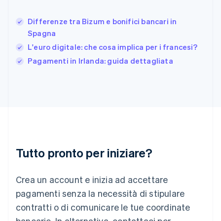
日本語
English
Gibilterra
Differenze tra Bizum e bonifici bancari in
English
Spagna
Grecia
L'euro digitale: che cosa implica per i francesi?
English
India
Pagamenti in Irlanda: guida dettagliata
English
Irlanda
English
Italia
Italiano
English
Lettonia
English
Liechtenstein
Deutsch
English
Tutto pronto per iniziare?
Lituania
English
Crea un account e inizia ad accettare
Lussemburgo
Français
Deutsch
English
pagamenti senza la necessità di stipulare
Malaysia
contratti o di comunicare le tue coordinate
English
简体中文
Malta
bancarie. In alternativa, contattaci per