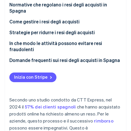
Scopri cosa ti aspetta
Prodotto difettoso
Normative che regolano i resi degli acquisti in
Spagna
Radar
Ecosistema
Cambio di idea
Prevenzione delle frodi
Legge generale per la protezione dei consumatori e
Come gestire i resi degli acquisti
Ordine incompleto o errato
Partner
Atlas
degli utenti
Stripe App Marketplace
Verifica della legittimità del reso
Strategie per ridurre i resi degli acquisti
Costituzione di start-up
Consegna ritardata
Modifiche al diritto di recesso ai sensi della Legge
Climate
Richiesta di reso fisico o revoca dell’accesso del
In che modo le attività possono evitare resi
3/2014
Rimozione del carbonio
cliente
fraudolenti
Direttiva europea sulla vendita e sull’acquisto di beni
Identity
Rimborso dell’importo corrispondente
Domande frequenti sui resi degli acquisti in Spagna
Verifica online dell'identità
Emissione di una fattura correttiva
I clienti possono richiedere la restituzione di
qualsiasi acquisto?
Inizia con Stripe
Cosa deve fare un’attività se il reso di un acquisto
avviene dopo la dichiarazione IVA?
Stripe Sessions 2026
Secondo uno studio condotto da CTT Express, nel
Scopri come Stripe sta costruendo l'infrastruttura economi
Le aziende sono legalmente tenute a sostenere i
Guarda ora
2024 il
57% dei clienti spagnoli
che hanno acquistato
costi di spedizione per i resi degli acquisti?
prodotti online ha richiesto almeno un reso. Per le
aziende, questo processo e il successivo
rimborso
L’elaborazione del rimborso varia secondo il metodo
di pagamento?
possono essere impegnativi. Questo è