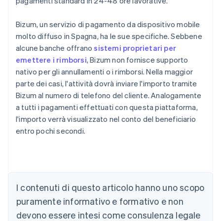
pagamenti standard in 24-48 ore lavorative.
Bizum, un servizio di pagamento da dispositivo mobile
molto diffuso in Spagna, ha le sue specifiche. Sebbene
alcune banche offrano
sistemi proprietari per
emettere i rimborsi
, Bizum non fornisce supporto
nativo per gli annullamenti o i rimborsi. Nella maggior
parte dei casi, l'attività dovrà inviare l'importo tramite
Bizum al numero di telefono del cliente. Analogamente
a tutti i pagamenti effettuati con questa piattaforma,
l'importo verrà visualizzato nel conto del beneficiario
entro pochi secondi.
Australia
English
Austria
Deutsch
English
Belgio
I contenuti di questo articolo hanno uno scopo
Nederlands
Français
Deutsch
English
Brasile
puramente informativo e formativo e non
Português
English
devono essere intesi come consulenza legale
Bulgaria