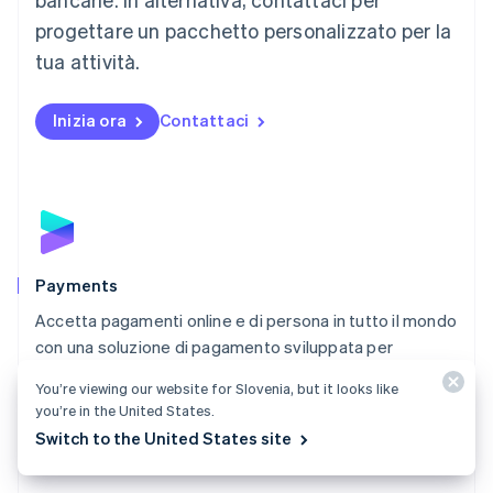
English
progettare un pacchetto personalizzato per la
Messico
tua attività.
Español
English
Norvegia
English
Inizia ora
Contattaci
Nuova Zelanda
English
Paesi Bassi
Nederlands
English
Polonia
English
Portogallo
Português
English
Payments
RAS di Hong Kong, Cina
Accetta pagamenti online e di persona in tutto il mondo
English
简体中文
con una soluzione di pagamento sviluppata per
Regno Unito
English
qualsiasi tipo di attività.
You’re viewing our website for Slovenia, but it looks like
Repubblica Ceca
you’re in the United States.
Scopri Payments
English
Switch to the United States site
Romania
English
Singapore