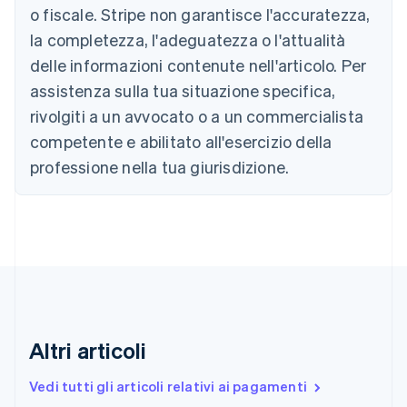
o fiscale. Stripe non garantisce l'accuratezza,
English
Canada
la completezza, l'adeguatezza o l'attualità
English
Français
delle informazioni contenute nell'articolo. Per
Cina continentale
assistenza sulla tua situazione specifica,
简体中文
English
Cipro
rivolgiti a un avvocato o a un commercialista
English
competente e abilitato all'esercizio della
Croazia
English
Italiano
professione nella tua giurisdizione.
Danimarca
English
Emirati Arabi Uniti
English
Estonia
English
Finlandia
English
Svenska
Francia
Altri articoli
Français
English
Germania
Vedi tutti gli articoli relativi ai pagamenti
Deutsch
English
Giappone