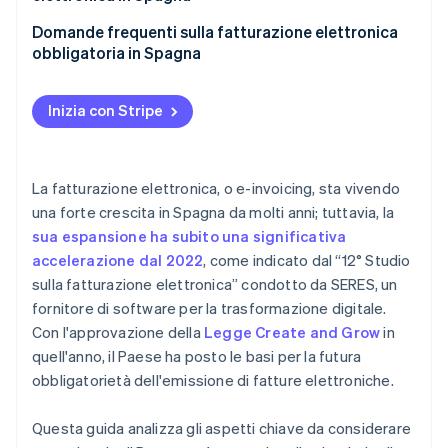
Domande frequenti sulla fatturazione elettronica
obbligatoria in Spagna
La fatturazione elettronica è obbligatoria per le
transazioni con le persone fisiche?
Inizia con Stripe
La fatturazione elettronica è obbligatoria per i
lavoratori autonomi?
La fatturazione elettronica, o e-invoicing, sta vivendo
Un’azienda deve sospendere la fatturazione
una forte crescita in Spagna da molti anni; tuttavia, la
elettronica se la comunicazione in tempo reale con
sua espansione ha subito una significativa
l’AEAT viene interrotta?
accelerazione dal 2022
, come indicato dal “12° Studio
Quali formati di fattura elettronica sono
sulla fatturazione elettronica” condotto da SERES, un
obbligatori?
fornitore di software per la trasformazione digitale.
Con l'approvazione della
Legge Create and Grow
in
quell'anno, il Paese ha posto le basi per la futura
obbligatorietà dell'emissione di fatture elettroniche.
Questa guida analizza gli aspetti chiave da considerare