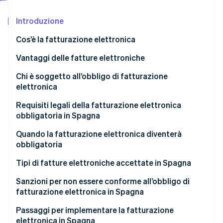
Scopri cosa ti aspetta
Introduzione
Radar
Ecosistema
Prevenzione delle frodi
Cos’è la fatturazione elettronica
Partner
Atlas
Stripe App Marketplace
Costituzione di start-up
Vantaggi delle fatture elettroniche
Climate
Chi è soggetto all’obbligo di fatturazione
Rimozione del carbonio
elettronica
Identity
Verifica online dell'identità
Requisiti legali della fatturazione elettronica
obbligatoria in Spagna
Quando la fatturazione elettronica diventerà
obbligatoria
Stripe Sessions 2026
Tipi di fatture elettroniche accettate in Spagna
Scopri come Stripe sta costruendo l'infrastruttura economi
Guarda ora
Fatture elettroniche strutturate
Sanzioni per non essere conforme all’obbligo di
fatturazione elettronica in Spagna
Fatture elettroniche non strutturate
Passaggi per implementare la fatturazione
elettronica in Spagna