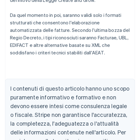
definitivo della Legge Create and Grow.
Da quel momento in poi, saranno validi solo i formati
strutturati che consentono l'elaborazione
automatizzata delle fatture. Secondo l'ultima bozza del
Regio Decreto, i tipi riconosciuti saranno Facturae, UBL,
EDIFACT e altre alternative basate su XML che
soddisfano i criteri tecnici stabiliti dall'AEAT.
Australia
English
Austria
I contenuti di questo articolo hanno uno scopo
Deutsch
English
puramente informativo e formativo e non
Belgio
devono essere intesi come consulenza legale
Nederlands
Français
Deutsch
English
Brasile
o fiscale. Stripe non garantisce l'accuratezza,
Português
English
la completezza, l'adeguatezza o l'attualità
Bulgaria
English
delle informazioni contenute nell'articolo. Per
Canada