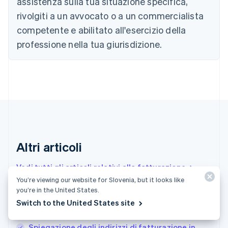
assistenza sulla tua situazione specifica,
English
Français
Cina continentale
rivolgiti a un avvocato o a un commercialista
简体中文
English
competente e abilitato all'esercizio della
Cipro
professione nella tua giurisdizione.
English
Croazia
English
Italiano
Danimarca
English
Emirati Arabi Uniti
English
Estonia
English
Finlandia
Altri articoli
English
Svenska
Francia
Vedi tutti gli articoli relativi alla fatturazione
Français
English
You’re viewing our website for Slovenia, but it looks like
Germania
you’re in the United States.
Deutsch
English
Fatture qualificate in Giappone: vantaggi,
Giappone
Switch to the United States site
日本語
English
svantaggi e come compilarle
Gibilterra
Spiegazione degli indirizzi di fatturazione in