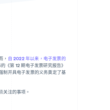
Stripe Sessions 2026
了解 Stripe 如何为 AI 构
建经济基础设施。
立即观看
而，
自 2022 年以来，电子发票的
布的《第 12 期电子发票研究报告》
强制开具电子发票的义务奠定了基
点关注的事项。