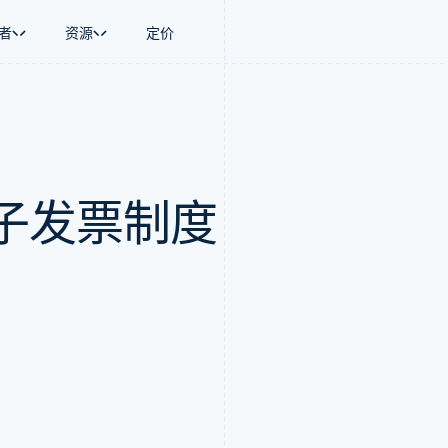
者
资源
定价
景
指南
按行业
公司
资金管理
平台和交易市
商务
持
接受线上付款
AI 企业
产品路线图
Global Payouts
Connect
币
持方案
实施预置结账流程
创作者经济
Sessions 年度大会
向第三方打款
平台支付
务
务
构建平台或交易市场
游戏
招聘
Crypto
子发票制度
金融
管理订阅
酒店、旅游与休闲
资讯中心
钱包、稳定币发行和发卡基础设
动化
提供按用量计费
保险
Stripe Press
施
企业
发行稳定币支持的支付卡
媒体与娱乐
支付
通过智能体配置和管理服务
非营利组织
场
专业服务
理
公共部门
零售
化
on