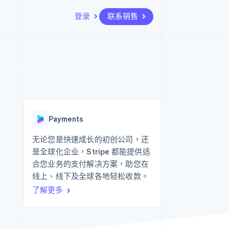
登录
联系销售
资源
生态系统
联系
场
更多
应用集成
合作伙伴
联系销售
Product roadmap
代码示例
Stripe App Marketplace
成为合作伙伴
了解未来规划
开发者博客
API 状态
Radar
欺诈防范
Payments
Atlas
初创企业注册
无论您是快速成长的初创公司，还
是全球化企业，Stripe 都能提供适
Climate
碳移除
合您业务的支付解决方案，助您在
线上、线下及全球各地轻松收款。
了解更多