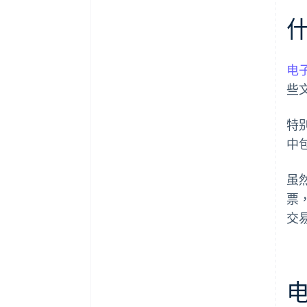
哪些电子发票格式是强制要求
的？
电
些
特
中
虽
票
交