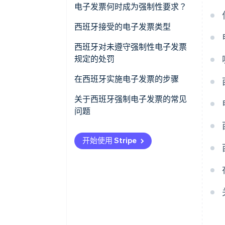
电子发票何时成为强制性要求？
西班牙接受的电子发票类型
结构化电子发票
西班牙对未遵守强制性电子发票
规定的处罚
非结构化电子发票
在西班牙实施电子发票的步骤
关于西班牙强制电子发票的常见
问题
电子发票对于个人交易是否强制
开始使用 Stripe
要求？
个体经营者是否必须使用电子发
票？
如果与 AEAT 的实时通信中断，
公司是否需要暂停电子发票开
具？