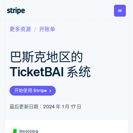
更多资源
开账单
按企业阶段
文档
学习
支付
营收
资金管
平台
理
易市
大型企业
Stripe 文档
博客
Payments
Billing
初创企业
API 参考文档
客户案例
巴斯克地区的
在线支付
经常性收入
Global
Conn
库与 SDK
指南
Managed
Metronome
Payouts
Stripe Apps
Payments
按用量计费
平台
TicketBAI 系统
备案商家解决
Subscriptions
向第三
按应用场景
方案
方打款
支持
订阅管理
Payment links
Crypto
指南
智能体商务
Invoicing
钱包、
加密货币
获取支持
无代码支付
一次性或定期
开始使用 Stripe
稳定币
电子商务
接受线上付款
托管支持方案
Checkout
账单
发行和
嵌入式金融
实施预置结账流程
专业服务
预构建支付界
Tax
发卡基
财务自动化
构建平台或交易市场
最后更新日期：2024 年 1 月 17 日
面
销售税和增值
础设施
全球化企业
管理订阅
Elements
税自动化
应用内支付
提供按用量计费
灵活的 UI 组件
Revenue
交易市场
发行稳定币支持的支付卡
Payment
Recognition
公司
资金管理
通过智能体配置和管理服
methods
会计自动化
Invoicing
平台
务