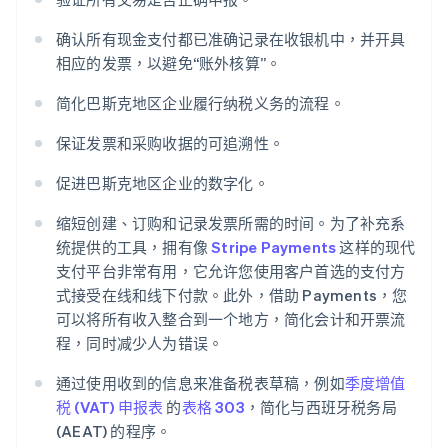
确认所有现金支付都已准确记录在收银机中，并开具
相应的发票，以避免“账外核算”。
简化巴斯克地区企业履行纳税义务的流程。
保证发票和采购收据的可追溯性。
促进巴斯克地区企业的数字化。
缩短创建、订购和记录发票所需的时间。为了补充系
统提供的工具，拥有像
Stripe Payments
这样的现代
支付平台非常有用，它允许您使用客户首选的支付方
式接受在线和线下付款。此外，借助 Payments，您
可以将所有收入整合到一个地方，简化会计和开票流
程，同时减少人为错误。
通过使用收到的信息来准备税表草稿，例如
季度增值
税 (VAT) 申报表
的
表格 303
，简化与西班牙税务局
(AEAT) 的程序。