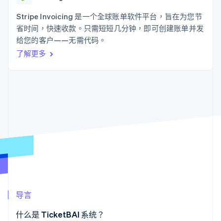
接入 125+ 种支
Stripe Sigma
产品路线图
SaaS
付方式
自定义报告
Sessions 年度大会
Stripe Invoicing 是一个全球账单软件平台，旨在为您节
Authorization
Data Pipeline
招聘
省时间，快速收款。只需短短几分钟，即可创建账单并发
Boost
数据同步
资讯中心
支付成功率优
资源
给您的客户——无需代码。
Stripe Press
化
按行业
了解更多
Link
应用集成
加速结账
AI 企业
代码示例
创作者经济
开发者博客
联系
游戏
API 状态
酒店、旅游与休闲
联系销售
保险
成为合作伙伴
更多
媒体与娱乐
Product roadmap
非营利组织
了解未来规划
专业服务
公共部门
Radar
零售
欺诈防范
Atlas
初创企业注册
生态系统
Climate
导言
碳移除
合作伙伴
Stripe App Marketplace
什么是 TicketBAI 系统？