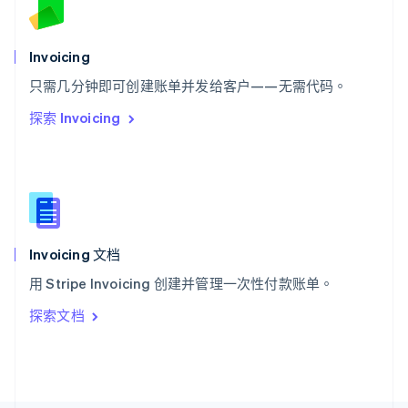
斯洛文尼亚
English
Italiano
泰国
Invoicing
ไทย
English
希腊
只需几分钟即可创建账单并发给客户——无需代码。
English
探索 Invoicing
西班牙
Español
English
新加坡
English
简体中文
新西兰
English
匈牙利
English
Invoicing 文档
意大利
用 Stripe Invoicing 创建并管理一次性付款账单。
Italiano
English
印度
探索文档
English
英国
English
直布罗陀
English