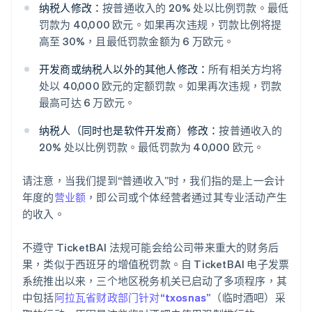
纳税人修改：
按普通收入的 20% 处以比例罚款。最低
罚款为 40,000 欧元。如果再次违规，罚款比例将提
高至 30%，且最低罚款金额为 6 万欧元。
开发商或纳税人以外的其他人修改：
所有相关方均将
处以 40,000 欧元的定额罚款。如果再次违规，罚款
最高可达 6 万欧元。
纳税人（同时也是软件开发商）修改：
按普通收入的
20% 处以比例罚款。最低罚款为 40,000 欧元。
请注意，当我们提到“普通收入”时，我们指的是上一会计
年度的
营业额
，即公司或个体经营者通过其专业活动产生
的收入。
不遵守 TicketBAI 法规可能会给公司带来重大的财务后
果，类似于西班牙的增值税罚款。自 TicketBAI 电子发票
系统推出以来，三个地区税务机关已启动了多项程序，其
中包括
阿拉瓦省财政部门针对“txosnas”
（临时酒吧）采