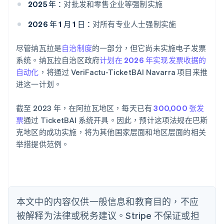
2025 年：
对批发和零售企业等强制实施
阿联酋
English
2026 年 1 月 1 日：
对所有专业人士强制实施
爱尔兰
English
爱沙尼亚
尽管纳瓦拉是
自治制度
的一部分，但它尚未实施电子发票
English
系统。纳瓦拉自治区政府
计划在 2026 年实现发票收据的
奥地利
自动化
，将通过 VeriFactu-TicketBAI Navarra 项目来推
Deutsch
English
进这一计划。
澳大利亚
English
巴西
截至 2023 年，在阿拉瓦地区，每天已有
300,000 张发
Português
English
票
通过 TicketBAI 系统开具。因此，预计这项法规在巴斯
保加利亚
克地区的成功实施，将为其他国家层面和地区层面的相关
English
举措提供范例。
比利时
Nederlands
Français
Deutsch
English
波兰
English
丹麦
English
本文中的内容仅供一般信息和教育目的，不应
德国
被解释为法律或税务建议。Stripe 不保证或担
Deutsch
English