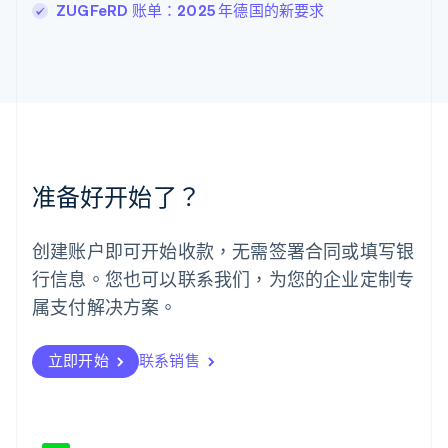
马尔他
ZUGFeRD 账单：2025 年德国的新要求
English
马来西亚
English
简体中文
美国
English
Español
简体中文
墨西哥
Español
English
挪威
准备好开始了？
English
葡萄牙
Português
English
创建账户即可开始收款，无需签署合同或填写银
日本
行信息。您也可以联系我们，为您的企业定制专
日本語
English
瑞典
属支付解决方案。
Svenska
English
瑞士
Deutsch
Français
Italiano
English
立即开始
联系销售
塞浦路斯
English
斯洛伐克
English