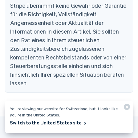
Stripe übernimmt keine Gewähr oder Garantie
Português
English
Bulgarien
für die Richtigkeit, Vollständigkeit,
English
Angemessenheit oder Aktualität der
Dänemark
Informationen in diesem Artikel. Sie sollten
English
Deutschland
den Rat eines in Ihrem steuerlichen
Deutsch
English
Zuständigkeitsbereich zugelassenen
Estland
English
kompetenten Rechtsbeistands oder von einer
Festlandchina
Steuerberatungsstelle einholen und sich
简体中文
English
Finnland
hinsichtlich Ihrer speziellen Situation beraten
English
Svenska
lassen.
Frankreich
Français
English
Gibraltar
English
You’re viewing our website for Switzerland, but it looks like
Griechenland
you’re in the United States.
English
Switch to the United States site
Indien
English
Irland