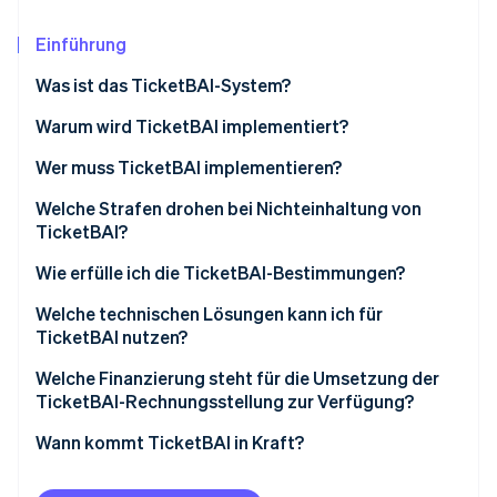
Betrugsprävention
Ecosystem
Atlas
Einführung
Start-up-Gründung
Partner
Stripe App-Marktplatz
Was ist das TicketBAI-System?
Climate
CO₂-Entnahme
Warum wird TicketBAI implementiert?
Identity
Wer muss TicketBAI implementieren?
Online-Identitätsprüfung
Welche Strafen drohen bei Nichteinhaltung von
TicketBAI?
Wie erfülle ich die TicketBAI-Bestimmungen?
Stripe-Sessions 2026
Welche technischen Lösungen kann ich für
Erfahren Sie, wie Stripe Lösungen für die Wirtschaft
TicketBAI nutzen?
Jetzt ansehen
Welche Finanzierung steht für die Umsetzung der
TicketBAI-Rechnungsstellung zur Verfügung?
Wann kommt TicketBAI in Kraft?