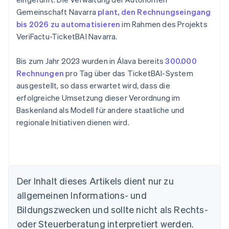
Gemeinschaft Navarra
plant, den Rechnungseingang
bis 2026 zu automatisieren
im Rahmen des Projekts
VeriFactu-TicketBAI Navarra.
Bis zum Jahr 2023 wurden in Álava bereits
300.000
Rechnungen
pro Tag über das TicketBAI-System
ausgestellt, so dass erwartet wird, dass die
erfolgreiche Umsetzung dieser Verordnung im
Baskenland als Modell für andere staatliche und
regionale Initiativen dienen wird.
Der Inhalt dieses Artikels dient nur zu
Australien
allgemeinen Informations- und
English
Belgien
Bildungszwecken und sollte nicht als Rechts-
Nederlands
Français
Deutsch
English
oder Steuerberatung interpretiert werden.
Brasilien