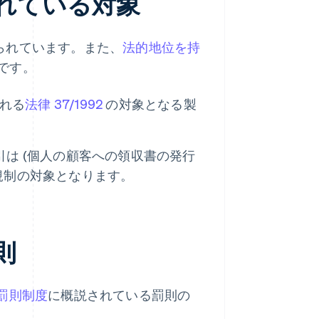
けられている対象
けられています。また、
法的地位を持
です。
られる
法律 37/1992
の対象となる製
引は (個人の顧客への領収書の発行
 の規制の対象となります。
則
罰則制度
に概説されている罰則の