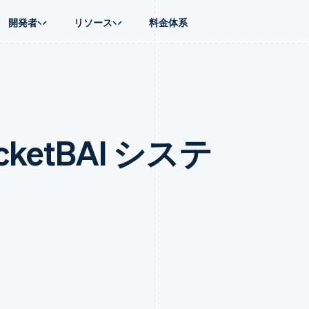
開発者
リソース
料金体系
ース別
ガイド
業種別
会社
資金管理
プラットフォ
プレイス
ンティックコマース
に問い合わせる
オンライン決済を受け付け
AI 企業
製品ロードマップ
Global Payouts
ス / ECサイト
ートプラン
構築済みの決済を実装
クリエイターエコノミ―
Sessions 年次カンファレン
第三者への入金
Connect
金融
ッショナルサービス
プラットフォームまたはマーケットプレイスを構築する
ゲーム
採用情報
プラットフォ
ketBAI システ
財務関連
ホスピタリティ、旅行、レジ
ニュースルーム
ルビジネス
サブスクリプションを管理
保険
Stripe Press
内決済
従量課金請求を提供
メディアおよびエンターテイ
の管理
トプレイス
ステーブルコイン担保型のカードを発行
理
エージェントによるサービスのプロビジョニングと管理
非営利団体
フォーム
プロフェッショナルサービス
パブリックセクター
動計算
小売業
on