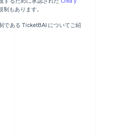
進するために承認された
Crea y
規制もあります。
 TicketBAI についてご紹