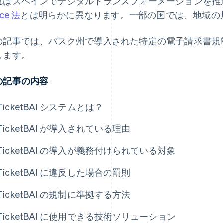
れはスペインでデジタルトランスフォーメーションを推
ece 法
とは明らかに異なります。一部の国では、地域の
の記事では、バスク州で導入された特定の電子請求書規制である
します。
の記事の内容
TicketBAI システムとは？
TicketBAI が導入されている理由
TicketBAI の導入が義務付けられている対象
TicketBAI に違反した場合の罰則
TicketBAI の規制に準拠する方法
TicketBAI に使用できる技術ソリューション