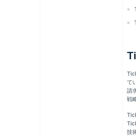
T
Ti
て
請
戦
Tic
T
技