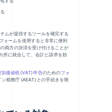
素化する
する
ステムが提供するツールを補完する
フォームを使用すると非常に便利
面の両方の決済を受け付けることが
 1 カ所に統合して、会計と請求を効
。
価値税 (VAT) 申告
のための
フォ
税務庁 (AEAT) との手続きを簡