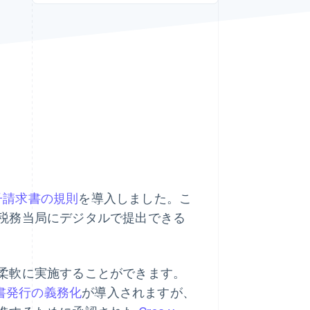
Stripe Sessions 2026
Stripe が AI の経済インフ
ラをどのように構築して
いるかをご覧ください。
こちらをご覧ください
子請求書の規則
を導入しました。こ
税務当局にデジタルで提出できる
柔軟に実施することができます。
書発行の義務化
が導入されますが、