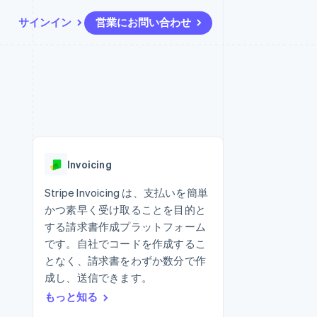
サインイン
営業にお問い合わせ
リソース
エコシステム
お問い合わせ
ームとマーケット
その他
アプリへの導入
パートナー
営業にお問い合わせ
Product roadmap
ス
コードサンプル
Stripe App Marketplace
パートナーになる
今後の予定を確認
開発者のブログ
ーム決済の構築
ャー
API ステータス
Radar
不正防止
Invoicing
ンメント
Atlas
スタートアップの企業設立
Stripe Invoicing は、支払いを簡単
かつ素早く受け取ることを目的と
Climate
カーボンリムーバル
する請求書作成プラットフォーム
です。自社でコードを作成するこ
Identity
オンライン本人確認
となく、請求書をわずか数分で作
成し、送信できます。
もっと知る