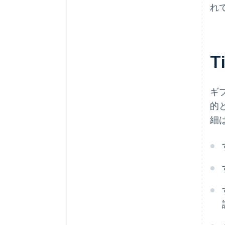
れ
T
ギ
的
細