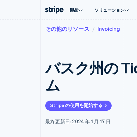
製品
ソリューション
その他のリソース
Invoicing
企業規模別
ドキュメント
学ぶ
ユースケ
サポート
支払い
収益
大企業向け
Stripe のドキュメント
ブログ
エージェ
サポート
Payments
Billing
スタートアップ向け
API リファレンス
導入事例
E コマー
管理サポ
オンライン決済
経常収益
ライブラリと SDK
ガイド
埋込型
プロフェ
Managed Payments
Metronome
Stripe Apps
バスク州の Tic
請求・
マーチャントオブレコードソリ
従量課金
グローバ
ューション
サブスクリプション
アプリ
サブスクリプション
Payment links
マーケッ
ム
コーディング不要の決済ページ
Invoicing
資金管
1 回限りまたは継続
Checkout
プラット
構築済み決済 UI
Tax
SaaS
消費税と VAT の自
Elements
柔軟な UI コンポーネント
Revenue Recogniti
Stripe の使用を開始する
会計管理の自動化
決済手段
125 以上の決済手段を利用可能
Stripe Sigma
カスタムレポート
Terminal
最終更新日: 2024 年 1 月 17 日
対面支払い
Data Pipeline
データの同期
Authorization Boost
決済成功率の最適化