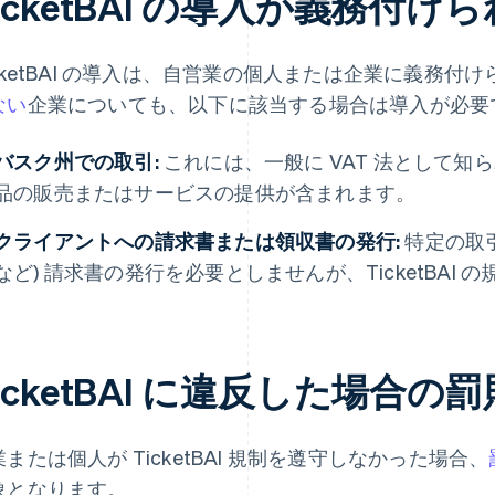
icketBAI の導入が義務付
icketBAI の導入は、自営業の個人または企業に義務付
ない
企業についても、以下に該当する場合は導入が必要
バスク州での取引:
これには、一般に VAT 法として知
品の販売またはサービスの提供が含まれます。
クライアントへの請求書または領収書の発行:
特定の取
など) 請求書の発行を必要としませんが、TicketBAI
icketBAI に違反した場合の罰
または個人が TicketBAI 規制を遵守しなかった場合、
象となります。