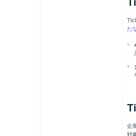
T
T
た
T
企業
対