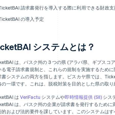
TicketBAI 請求書発行を導入する際に利用できる財政支
TicketBAI の導入予定
icketBAI システムとは？
cketBAI は、バスク州の 3 つの県 (アラバ県、ギプ
いる電子請求書規制と、これらの規制を実施するために
求書システムの両方を指します。ビスカヤ県では、Ticket
略の一環です。これは、脱税対策を目的とした県の取り
ketBAI は
VeriFactu
システムや
即時情報提供 (SII)
シス
icketBAI は、バスク州の企業が請求書を発行するた
術的および法的要件を課しています。このシステムはす