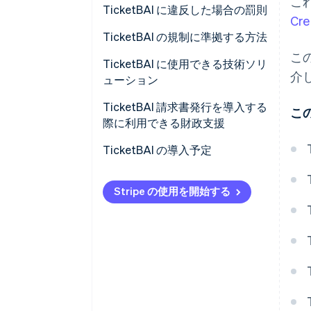
こ
TicketBAI に違反した場合の罰則
Cr
TicketBAI の規制に準拠する方法
こ
TicketBAI に使用できる技術ソリ
介
ューション
TicketBAI 請求書発行を導入する
こ
際に利用できる財政支援
TicketBAI の導入予定
Stripe の使用を開始する