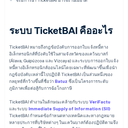
จะมีการนำ TicketBAI มาใช้งานเมื่อใด
ระบบ TicketBAI คืออะไร
TicketBAI หมายถึงกฎข้อบังคับการออกใบแจ้งหนี้ทาง
อิเล็กทรอนิกส์ที่บังคับใช้ในสามจังหวัดของแคว้นบาสก์
(Álava, Guipúzcoa และ Vizcaya) และระบบการออกใบแจ้ง
หนี้ทางอิเล็กทรอนิกส์ออนไลน์โดยเฉพาะที่พัฒนาขึ้นเพื่อนำ
กฎข้อบังคับเหล่านี้ไปปฏิบัติ TicketBAI เป็นส่วนหนึ่งของ
กลยุทธ์ที่กว้างขึ้นที่ชื่อว่า
Batuz
ซึ่งเป็นโครงการระดับ
ภูมิภาคเพื่อต่อสู้กับการฉ้อโกงภาษี
TicketBAI ทํางานในลักษณะคล้ายกับระบบ
VeriFactu
และระบบ
Immediate Supply of Information (SII)
TicketBAI กำหนดข้อกำหนดทางเทคนิคและทางกฎหมาย
หลายประการที่บริษัทต่างๆ ในแคว้นบาสก์ต้องปฏิบัติตามจึง