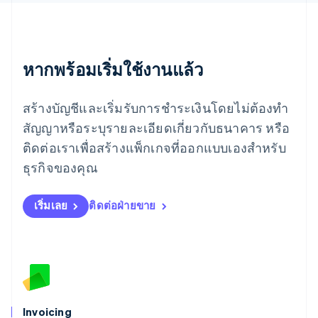
English
เยอรมนี
Deutsch
English
โรมาเนีย
หากพร้อมเริ่มใช้งานแล้ว
English
ลักเซมเบิร์ก
Français
Deutsch
English
สร้างบัญชีและเริ่มรับการชำระเงินโดยไม่ต้องทำ
ลัตเวีย
English
สัญญาหรือระบุรายละเอียดเกี่ยวกับธนาคาร หรือ
ลิกเตนสไตน์
ติดต่อเราเพื่อสร้างแพ็กเกจที่ออกแบบเองสำหรับ
Deutsch
English
ลิทัวเนีย
ธุรกิจของคุณ
English
สเปน
เริ่มเลย
ติดต่อฝ่ายขาย
Español
English
สโลวาเกีย
English
สโลวีเนีย
English
Italiano
สวิตเซอร์แลนด์
Deutsch
Français
Italiano
English
สวีเดน
Invoicing