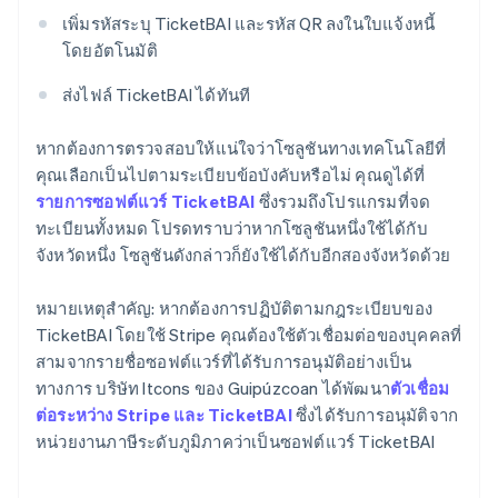
เพิ่มรหัสระบุ TicketBAI และรหัส QR ลงในใบแจ้งหนี้
โดยอัตโนมัติ
ส่งไฟล์ TicketBAI ได้ทันที
หากต้องการตรวจสอบให้แน่ใจว่าโซลูชันทางเทคโนโลยีที่
คุณเลือกเป็นไปตามระเบียบข้อบังคับหรือไม่ คุณดูได้ที่
รายการซอฟต์แวร์ TicketBAI
ซึ่งรวมถึงโปรแกรมที่จด
ทะเบียนทั้งหมด โปรดทราบว่าหากโซลูชันหนึ่งใช้ได้กับ
จังหวัดหนึ่ง โซลูชันดังกล่าวก็ยังใช้ได้กับอีกสองจังหวัดด้วย
หมายเหตุสําคัญ: หากต้องการปฏิบัติตามกฎระเบียบของ
TicketBAI โดยใช้ Stripe คุณต้องใช้ตัวเชื่อมต่อของบุคคลที่
สามจากรายชื่อซอฟต์แวร์ที่ได้รับการอนุมัติอย่างเป็น
ทางการ บริษัท Itcons ของ Guipúzcoan ได้พัฒนา
ตัวเชื่อม
ต่อระหว่าง Stripe และ TicketBAI
ซึ่งได้รับการอนุมัติจาก
หน่วยงานภาษีระดับภูมิภาคว่าเป็นซอฟต์แวร์ TicketBAI