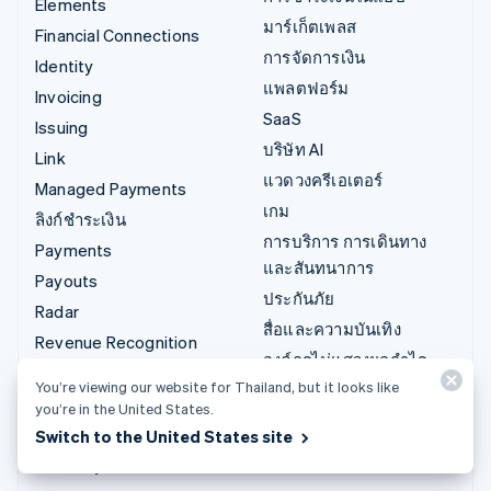
Elements
มาร์เก็ตเพลส
Financial Connections
การจัดการเงิน
Identity
แพลตฟอร์ม
Invoicing
SaaS
Issuing
บริษัท AI
Link
แวดวงครีเอเตอร์
Managed Payments
เกม
ลิงก์ชำระเงิน
การบริการ การเดินทาง
Payments
และสันทนาการ
Payouts
ประกันภัย
Radar
สื่อและความบันเทิง
Revenue Recognition
องค์กรไม่แสวงผลกำไร
Stripe Sigma
You’re viewing our website for Thailand, but it looks like
บริการเฉพาะทาง
Tax
you’re in the United States.
ภาครัฐ
Terminal
Switch to the United States site
ธุรกิจค้าปลีก
Treasury