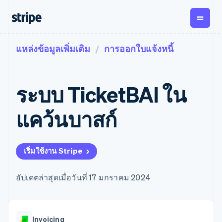
แหล่งข้อมูลเพิ่มเติม
การออกใบแจ้งหนี้
ตามขั้น
เอกสารประกอบ
เรียนรู้
การชำระเงิน
รายรับ
การ
แพลตฟอ
จัดการ
และ
องค์กร
Stripe Docs
บล็อก
เงิน
มาร์เก็ต
Payments
Billing
ธุรกิจสตาร์ทอัพ
ข้อมูลอ้างอิงเกี่ยวกับ API
เรื่องราวจากลูกค้า
ระบบ TicketBAI ใน
การชำระเงิน
รายรับตาม
เพลส
ไลบรารีและ SDK
คู่มือ
ออนไลน์
แบบแผนล่วง
Stripe Apps
Global
Payment links
หน้า
Metronome
Payouts
Conne
แคว้นบาสก์
การชำร
ตามกรณีใช้งาน
การชำระเงิน
การเรียกเก็บ
เบิกจ่าย
เงินสำห
การสนับสนุน
แบบไม่ต้อง
เงินตามการ
ให้กับ
แพลตฟอ
คู่มือ
การค้าแบบใช้เอเจนต์
เขียนโค้ด
Checkout
ใช้งาน
การชำระเงิน
บุคคลที่
อีคอมเมิร์ซ
รับการสนับสนุน
UI การชำระ
เริ่มใช้งาน Stripe
ตามรอบบิล
สาม
บริการทางการเงินที่ผสาน
รับการชำระเงินออนไลน์
แพ็กเกจการสนับสนุนที่ได้
การจัดการ
เงินสำเร็จรูป
รวมในตัว
ติดตั้งใช้งานการชำระเงิน
รับการจัดการ
การชำระเงิน
Elements
การทำงานอัตโนมัติด้าน
สำเร็จรูป
บริการเฉพาะทาง
อัปเดตล่าสุดเมื่อวันที่ 17 มกราคม 2024
องค์ประกอบ UI
ตามรอบบิล
Invoicing
การเงิน
สร้างแพลตฟอร์มหรือ
ครั้งเดียวหรือ
ที่ยืดหยุ่น
ธุรกิจทั่วโลก
มาร์เก็ตเพลส
ตามแบบแผน
วิธีการชำระ
การชำระเงินในแอป
จัดการการชำระเงินตาม
เงิน
ล่วงหน้า
Tax
มาร์เก็ตเพลส
รอบบิล
เข้าถึงได้
คิดภาษีการ
บริษัท
Invoicing
การจัดการเงิน
เสนอการเรียกเก็บเงินตาม