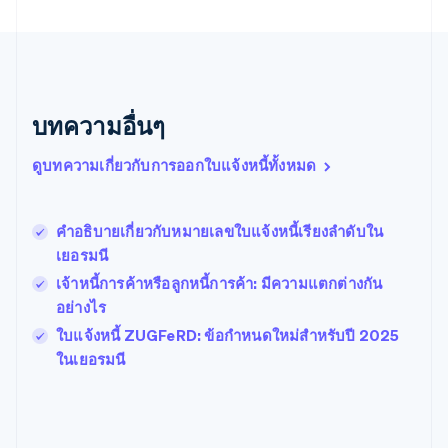
Nederlands
English
บราซิล
Português
English
บัลแกเรีย
English
เบลเยียม
บทความอื่นๆ
Nederlands
Français
Deutsch
English
โปรตุเกส
ดูบทความเกี่ยวกับการออกใบแจ้งหนี้ทั้งหมด
Português
English
โปแลนด์
English
คำอธิบายเกี่ยวกับหมายเลขใบแจ้งหนี้เรียงลําดับใน
ฝรั่งเศส
Français
English
เยอรมนี
ฟินแลนด์
เจ้าหนี้การค้าหรือลูกหนี้การค้า: มีความแตกต่างกัน
English
Svenska
อย่างไร
มอลตา
English
ใบแจ้งหนี้ ZUGFeRD: ข้อกําหนดใหม่สําหรับปี 2025
มาเลเซีย
ในเยอรมนี
English
简体中文
เม็กซิโก
Español
English
ยิบรอลตาร์