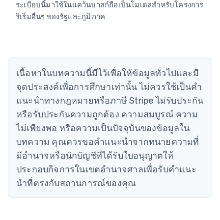
ระเบียบนี้มาใช้ในแคว้นบาสก์ถือเป็นโมเดลสําหรับโครงการ
English
เขตบริหารพิเศษฮ่องกง ประเทศจีน
ริเริ่มอื่นๆ ของรัฐและภูมิภาค
English
简体中文
แคนาดา
English
Français
โครเอเชีย
English
Italiano
เนื้อหาในบทความนี้มีไว้เพื่อให้ข้อมูลทั่วไปและมี
จีนแผ่นดินใหญ่
จุดประสงค์เพื่อการศึกษาเท่านั้น ไม่ควรใช้เป็นคํา
简体中文
English
ไซปรัส
แนะนําทางกฎหมายหรือภาษี Stripe ไม่รับประกัน
English
หรือรับประกันความถูกต้อง ความสมบูรณ์ ความ
ญี่ปุ่น
日本語
English
ไม่เพียงพอ หรือความเป็นปัจจุบันของข้อมูลใน
เดนมาร์ก
บทความ คุณควรขอคําแนะนําจากทนายความที่
English
ไทย
มีอํานาจหรือนักบัญชีที่ได้รับใบอนุญาตให้
ไทย
English
ประกอบกิจการในเขตอํานาจศาลเพื่อรับคําแนะ
นอร์เวย์
นําที่ตรงกับสถานการณ์ของคุณ
English
นิวซีแลนด์
English
เนเธอร์แลนด์