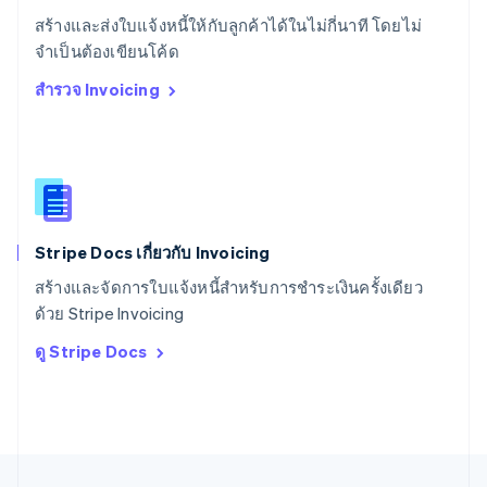
Svenska
English
สร้างและส่งใบแจ้งหนี้ให้กับลูกค้าได้ในไม่กี่นาที โดยไม่
สหรัฐอเมริกา
English
Español
简体中文
จำเป็นต้องเขียนโค้ด
สหรัฐอาหรับเอมิเรตส์
สำรวจ Invoicing
English
สหราชอาณาจักร
English
สาธารณรัฐเช็ก
English
สิงคโปร์
English
简体中文
Stripe Docs เกี่ยวกับ Invoicing
ออสเตรเลีย
English
สร้างและจัดการใบแจ้งหนี้สำหรับการชำระเงินครั้งเดียว
ออสเตรีย
ด้วย Stripe Invoicing
Deutsch
English
อิตาลี
ดู Stripe Docs
Italiano
English
อินเดีย
English
เอสโตเนีย
English
ไอร์แลนด์