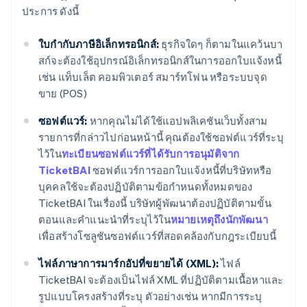
ประการ ดังนี้
ใบกํากับภาษีอิเล็กทรอนิกส์:
ธุรกิจใดๆ ก็ตามในแคว้นบา
สก์จะต้องใช้อุปกรณ์อิเล็กทรอนิกส์ในการออกใบแจ้งหนี้
เช่น แท็บเล็ต คอมพิวเตอร์ สมาร์ทโฟน หรือระบบจุด
ขาย (POS)
ซอฟต์แวร์:
หากคุณไม่ได้ใช้แอปพลิเคชันเว็บทั้งสาม
รายการที่กล่าวไปก่อนหน้านี้ คุณต้องใช้ซอฟต์แวร์ที่ระบุ
ไว้ใน
ทะเบียนซอฟต์แวร์ที่ได้รับการอนุมัติจาก
TicketBAI
ซอฟต์แวร์การออกใบแจ้งหนี้ที่บริษัทหรือ
บุคคลใช้จะต้องปฏิบัติตามข้อกำหนดทั้งหมดของ
TicketBAI ในเรื่องนี้ บริษัทผู้พัฒนาต้องปฏิบัติตามขั้น
ตอนและคำแนะนำที่ระบุไว้ใน
หมายเหตุถึงนักพัฒนา
เพื่อสร้างโซลูชันซอฟต์แวร์ที่สอดคล้องกับกฎระเบียบนี้
ไฟล์ภาษาการมาร์กอัปที่ขยายได้ (XML):
ไฟล์
TicketBAI จะต้องเป็นไฟล์ XML ที่ปฏิบัติตามเนื้อหาและ
รูปแบบโครงสร้างที่ระบุ ตัวอย่างเช่น หากมีการระบุ