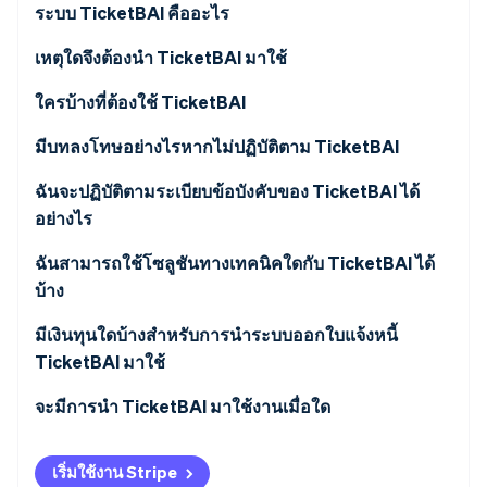
พาร์ทเนอร์
ระบบ TicketBAI คืออะไร
การก่อตั้งบริษัทสตาร์ทอัพ
Stripe App Marketplace
Climate
เหตุใดจึงต้องนำ TicketBAI มาใช้
การขจัดคาร์บอน
ใครบ้างที่ต้องใช้ TicketBAI
มีบทลงโทษอย่างไรหากไม่ปฏิบัติตาม TicketBAI
ฉันจะปฏิบัติตามระเบียบข้อบังคับของ TicketBAI ได้
Stripe Sessions 2026
อย่างไร
ดูว่า Stripe กำลังสร้างโครงสร้างพื้นฐานระบบเศรษฐกิจสำหรับ
AI อย่างไร
รับชมเลย
ฉันสามารถใช้โซลูชันทางเทคนิคใดกับ TicketBAI ได้
บ้าง
มีเงินทุนใดบ้างสำหรับการนำระบบออกใบแจ้งหนี้
TicketBAI มาใช้
จะมีการนำ TicketBAI มาใช้งานเมื่อใด
เริ่มใช้งาน Stripe