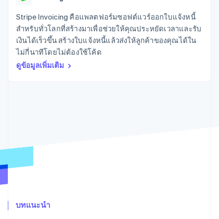
มากกว่า 125
ขายและ VAT
แพลตฟอร์ม
การใช้งาน
รายการ
Authorization
อัตโนมัติ
Revenue
แผนงานผลิตภัณฑ์
SaaS
ออกบัตรที่มีสเตเบิลคอยน์
Stripe Invoicing คือแพลตฟอร์มซอฟต์แวร์ออกใบแจ้งหนี้
Boost
Recognition
การประชุมประจำปีแบบ
รองรับอยู่
สำหรับทั่วโลกที่สร้างมาเพื่อช่วยให้คุณประหยัดเวลาและรับ
ยกระดับการ
เซสชัน
จัดเตรียมและจัดการ
ระบบ
ยอมรับการ
เงินได้เร็วขึ้น สร้างใบแจ้งหนี้แล้วส่งให้ลูกค้าของคุณได้ใน
ตำแหน่งงาน
บริการด้วยเอเจนต์
อัตโนมัติ
ชำระเงิน
Link
ห้องข่าว
ไม่กี่นาทีโดยไม่ต้องใช้โค้ด
ตามอุตสาหกรรม
การชำระเงินที่
สำหรับการ
Stripe
Stripe Press
ดูข้อมูลเพิ่มเติม
Sigma
รวดเร็วขึ้น
ทำบัญชี
รายงานที่
บริษัท AI
แหล่งข้อมูล
ออกแบบเอง
แวดวงครีเอเตอร์
Data
เกม
การติดต่อ
Pipeline
การบริการ การเดินทาง
การเชื่อมต่อการทำงาน
การซิงค์
และสันทนาการ
แอป
ติดต่อฝ่ายขาย
ข้อมูล
ประกันภัย
ตัวอย่างโค้ด
สมัครเป็นพาร์ทเนอร์
สื่อและความบันเทิง
บล็อกของนักพัฒนา
องค์กรไม่แสวงผลกำไร
สถานะ API
บริการเฉพาะทาง
ภาครัฐ
เพิ่มเติม
ธุรกิจค้าปลีก
Product roadmap
ดูสิ่งที่กำลังจะมาถึง
Radar
ระบบนิเวศ
การป้องกันการฉ้อโกง
บทแนะนำ
Atlas