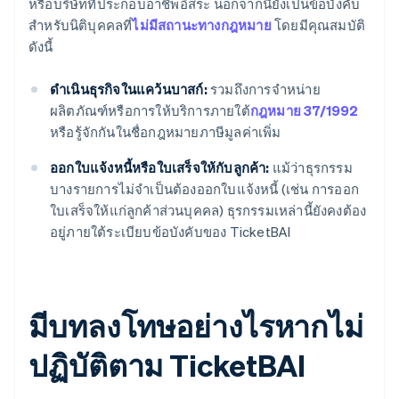
หรือบริษัทที่ประกอบอาชีพอิสระ นอกจากนี้ยังเป็นข้อบังคับ
สําหรับนิติบุคคลที่
ไม่มีสถานะทางกฎหมาย
โดยมีคุณสมบัติ
ดังนี้
ดำเนินธุรกิจในแคว้นบาสก์:
รวมถึงการจําหน่าย
ผลิตภัณฑ์หรือการให้บริการภายใต้
กฎหมาย 37/1992
หรือรู้จักกันในชื่อกฎหมายภาษีมูลค่าเพิ่ม
ออกใบแจ้งหนี้หรือใบเสร็จให้กับลูกค้า:
แม้ว่าธุรกรรม
บางรายการไม่จำเป็นต้องออกใบแจ้งหนี้ (เช่น การออก
ใบเสร็จให้แก่ลูกค้าส่วนบุคคล) ธุรกรรมเหล่านี้ยังคงต้อง
อยู่ภายใต้ระเบียบข้อบังคับของ TicketBAI
มีบทลงโทษอย่างไรหากไม่
ปฏิบัติตาม TicketBAI