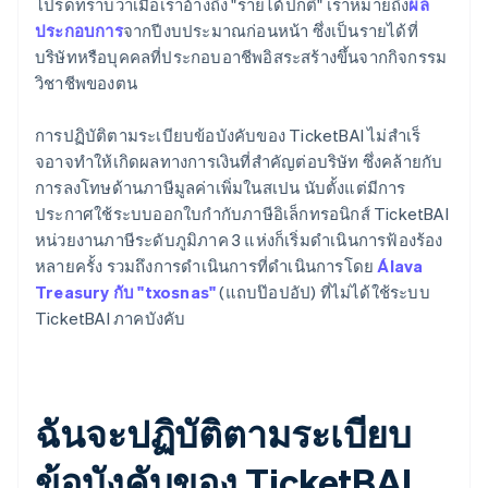
โปรดทราบว่าเมื่อเราอ้างถึง "รายได้ปกติ" เราหมายถึง
ผล
ประกอบการ
จากปีงบประมาณก่อนหน้า ซึ่งเป็นรายได้ที่
บริษัทหรือบุคคลที่ประกอบอาชีพอิสระสร้างขึ้นจากกิจกรรม
วิชาชีพของตน
การปฏิบัติตามระเบียบข้อบังคับของ TicketBAI ไม่สําเร็
จอาจทําให้เกิดผลทางการเงินที่สําคัญต่อบริษัท ซึ่งคล้ายกับ
การลงโทษด้านภาษีมูลค่าเพิ่มในสเปน นับตั้งแต่มีการ
ประกาศใช้ระบบออกใบกํากับภาษีอิเล็กทรอนิกส์ TicketBAI
หน่วยงานภาษีระดับภูมิภาค 3 แห่งก็เริ่มดําเนินการฟ้องร้อง
หลายครั้ง รวมถึงการดําเนินการที่ดําเนินการโดย
Álava
Treasury กับ "txosnas"
(แถบป๊อปอัป) ที่ไม่ได้ใช้ระบบ
TicketBAI ภาคบังคับ
ฉันจะปฏิบัติตามระเบียบ
ข้อบังคับของ TicketBAI