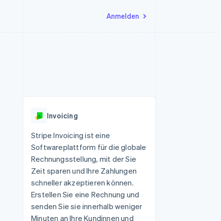
Anmelden
Ressourcen
Ecosystem
Kontakt
nd Marktplätze
Mehr
App-Integrationen
Partner
Sales-Team kontaktieren
Product roadmap
Code-Beispiele
Stripe App-Marktplatz
Partner werden
Ausblick
 Plattformen
Entwickler-Blog
 platforms
eit
API-Status
Radar
Betrugsprävention
eistungen
Invoicing
Atlas
onen
virtuelle Karten
Start-up-Gründung
Stripe Invoicing ist eine
Softwareplattform für die globale
Climate
CO₂-Entnahme
Rechnungsstellung, mit der Sie
Zeit sparen und Ihre Zahlungen
Identity
Online-Identitätsprüfung
schneller akzeptieren können.
Erstellen Sie eine Rechnung und
senden Sie sie innerhalb weniger
Minuten an Ihre Kundinnen und