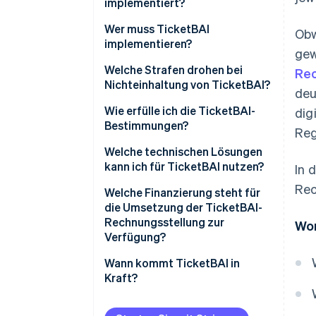
implementiert?
Wer muss TicketBAI
Obw
implementieren?
gew
Welche Strafen drohen bei
Rec
Nichteinhaltung von TicketBAI?
deu
Wie erfülle ich die TicketBAI-
dig
Bestimmungen?
Reg
Welche technischen Lösungen
kann ich für TicketBAI nutzen?
In 
Rec
Welche Finanzierung steht für
die Umsetzung der TicketBAI-
Rechnungsstellung zur
Wor
Verfügung?
Wann kommt TicketBAI in
Kraft?