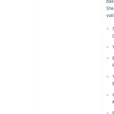
bas
Ste
vol