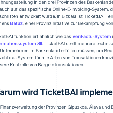
hnungsstellung in den drei Provinzen des Baskenlande
 auch auf das spezifische Online-E-Invoicing-System, 
schriften entwickelt wurde. In Bizkaia ist TicketBAI Te
mens
Batuz
, einer Provinzinitiative zur Bekämpfung vo
ketBAI funktioniert ähnlich wie das
VeriFactu-System
ormationssystem SII
. TicketBAI stellt mehrere techni
 Unternehmen im Baskenland erfüllen müssen, um Rec
ohl das System für alle Arten von Transaktionen konzip
sere Kontrolle von Bargeldtransaktionen.
arum wird TicketBAI impleme
 Finanzverwaltung der Provinzen Gipuzkoa, Álava und 