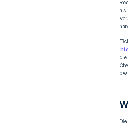
Rec
als
Vor
na
Tic
Inf
die
Obw
bes
W
Die