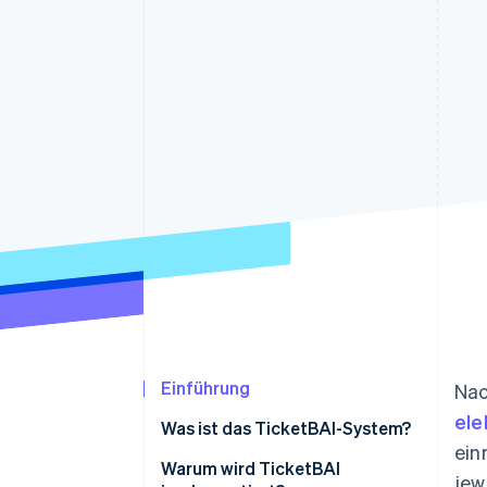
Optimierung der
Datensynchronisier
Autorisierungsraten
Link
Beschleunigter Bezahlvorgang
Financial Connections
Verbundene Finanzdaten
Einführung
Nac
ele
Was ist das TicketBAI-System?
ein
Warum wird TicketBAI
jew