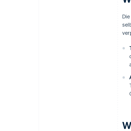
Die
sel
ver
W