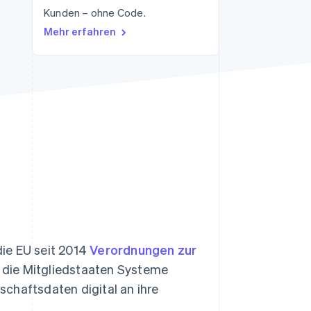
Kunden – ohne Code.
Mehr erfahren
Stripe-Sessions 2026
Erfahren Sie, wie Stripe
Lösungen für die
Wirtschaftsinfrastruktur
für KI aufbaut.
Jetzt ansehen
ie EU seit 2014
Verordnungen zur
 die Mitgliedstaaten Systeme
chaftsdaten digital an ihre