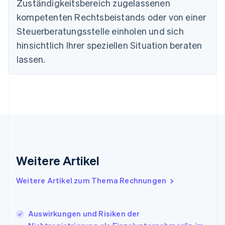
Zuständigkeitsbereich zugelassenen
Deutsch
English
Estland
kompetenten Rechtsbeistands oder von einer
English
Steuerberatungsstelle einholen und sich
Festlandchina
hinsichtlich Ihrer speziellen Situation beraten
简体中文
English
Finnland
lassen.
English
Svenska
Frankreich
Français
English
Gibraltar
English
Griechenland
English
Indien
English
Weitere Artikel
Irland
English
Italien
Weitere Artikel zum Thema Rechnungen
Italiano
English
Japan
日本語
English
Auswirkungen und Risiken der
Kanada