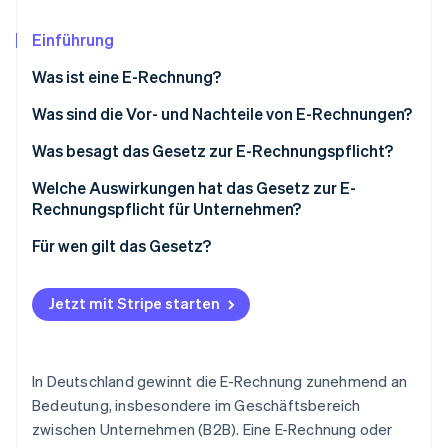
Betrugsprävention
Ecosystem
Atlas
Einführung
Start-up-Gründung
Partner
Stripe App-Marktplatz
Was ist eine E-Rechnung?
Climate
CO₂-Entnahme
Was sind die Vor- und Nachteile von E-Rechnungen?
Identity
Was besagt das Gesetz zur E-Rechnungspflicht?
Online-Identitätsprüfung
Verpflichtende Einführung der E-Rechnung im B2B-
Welche Auswirkungen hat das Gesetz zur E-
Sektor
Rechnungspflicht für Unternehmen?
Standardisierte Formate
Digitale Transformation
Für wen gilt das Gesetz?
Stripe-Sessions 2026
Sicherheits- und Datenschutzbestimmungen
Umsetzung und Compliance
Unternehmen im B2B-Sektor
Erfahren Sie, wie Stripe Lösungen für die Wirtschaft
Jetzt mit Stripe starten
Jetzt ansehen
Übergangsfristen und Hilfen für KMUs
Betriebliche Effizienz
Öffentlicher Sektor
Sanktionen bei Nichteinhaltung
Nachhaltigkeitsinitiativen
Ausnahmen und Sonderregelungen
In Deutschland gewinnt die E-Rechnung zunehmend an
Markt- und Kundenbeziehungen
Bedeutung, insbesondere im Geschäftsbereich
zwischen Unternehmen (B2B). Eine E-Rechnung oder
Schulung und Personalentwicklung