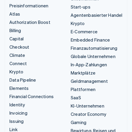
Preisinformationen
Start-ups
Atlas
Agentenbasierter Handel
Authorization Boost
Krypto
Billing
E-Commerce
Capital
Embedded Finance
Checkout
Finanzautomatisierung
Climate
Globale Unternehmen
Connect
In-App-Zahlungen
Krypto
Marktplätze
Data Pipeline
Geldmanagement
Elements
Plattformen
Financial Connections
SaaS
Identity
KI-Unternehmen
Invoicing
Creator Economy
Issuing
Gaming
Link
Bewirtung, Reisen und