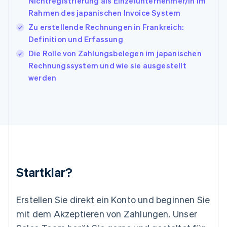
Nichtregistrierung als Einzelunternehmer/in im
English
Français
Rahmen des japanischen Invoice System
Kroatien
English
Italiano
Zu erstellende Rechnungen in Frankreich:
Lettland
Definition und Erfassung
English
Die Rolle von Zahlungsbelegen im japanischen
Liechtenstein
Rechnungssystem und wie sie ausgestellt
Deutsch
English
Litauen
werden
English
Luxemburg
Français
Deutsch
English
Malaysia
English
简体中文
Malta
English
Mexiko
Startklar?
Español
English
Neuseeland
English
Erstellen Sie direkt ein Konto und beginnen Sie
Niederlande
mit dem Akzeptieren von Zahlungen. Unser
Nederlands
English
Norwegen