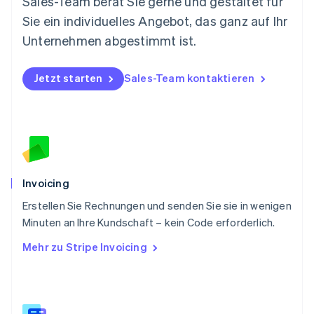
Sales-Team berät Sie gerne und gestaltet für
English
Sie ein individuelles Angebot, das ganz auf Ihr
Österreich
Deutsch
English
Unternehmen abgestimmt ist.
Polen
English
Portugal
Jetzt starten
Sales-Team kontaktieren
Português
English
Rumänien
English
Schweden
Svenska
English
Schweiz
Deutsch
Français
Italiano
English
Invoicing
Singapur
English
简体中文
Erstellen Sie Rechnungen und senden Sie sie in wenigen
Slowakei
Minuten an Ihre Kundschaft – kein Code erforderlich.
English
Mehr zu Stripe Invoicing
Slowenien
English
Italiano
Sonderverwaltungsregion Hongkong,
China
English
简体中文