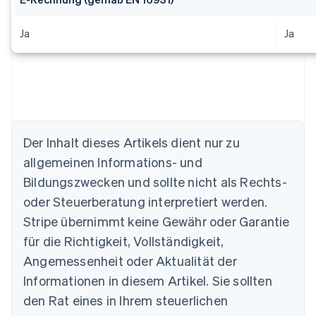
Ja
Ja
Der Inhalt dieses Artikels dient nur zu
allgemeinen Informations- und
Australien
Bildungszwecken und sollte nicht als Rechts-
English
Belgien
oder Steuerberatung interpretiert werden.
Nederlands
Français
Deutsch
English
Stripe übernimmt keine Gewähr oder Garantie
Brasilien
für die Richtigkeit, Vollständigkeit,
Português
English
Bulgarien
Angemessenheit oder Aktualität der
English
Informationen in diesem Artikel. Sie sollten
Dänemark
English
den Rat eines in Ihrem steuerlichen
Deutschland