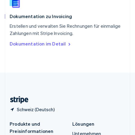
Spanien
Español
English
Dokumentation zu Invoicing
Thailand
ไทย
English
Erstellen und verwalten Sie Rechnungen für einmalige
Tschechische Republik
Zahlungen mit Stripe Invoicing.
English
Ungarn
Dokumentation im Detail
English
Vereinigte Arabische Emirate
English
Vereinigte Staaten
English
Español
简体中文
Vereinigtes Königreich
English
Zypern
English
Schweiz (Deutsch)
Produkte und
Lösungen
Preisinformationen
Unternehmen