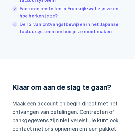
factuursysteem
India
Facturen opstellen in Frankrijk: wat zijn ze en
English
hoe herken je ze?
Italië
Italiano
English
De rol van ontvangstbewijzen in het Japanse
Japan
factuursysteem en hoe je ze moet maken
日本語
English
Kroatië
English
Italiano
Letland
English
Liechtenstein
Deutsch
English
Litouwen
English
Klaar om aan de slag te gaan?
Luxemburg
Français
Deutsch
English
Maleisië
Maak een account en begin direct met het
English
简体中文
ontvangen van betalingen. Contracten of
Malta
bankgegevens zijn niet vereist. Je kunt ook
English
Mexico
contact met ons opnemen om een pakket
Español
English