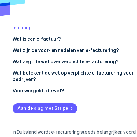
Oprichting van een start-up
Climate
CO₂-verwijdering
Ecosysteem
Inleiding
Identity
Partners
Online identiteitsverificatie
Wat is een e-factuur?
Stripe App
Marketplace
Wat zijn de voor- en nadelen van e-facturering?
Wat zegt de wet over verplichte e-facturering?
Stripe Sessions 2026
Verplichte e-facturering in de B2B-sector
Wat betekent de wet op verplichte e-facturering voor
Ontdek hoe Stripe de economische infrastructu
bedrijven?
Nu bekijken
Gestandaardiseerde formaten
Digitale transformatie
Voor wie geldt de wet?
Beveiligings- en gegevensbeschermingsvoorschriften
Implementatie en naleving
Bedrijven in de B2B-sector
Overgangsperiodes en ondersteuning voor kleine en
Aan de slag met Stripe
middelgrote ondernemingen
Operationele efficiëntie
Publieke sector
Boetes bij niet-naleving
Duurzaamheidsinitiatieven
Uitzonderingen en speciale regels
In Duitsland wordt e-facturering steeds belangrijker, vooral
Markt en klantrelaties