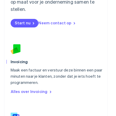
op maat voor je onderneming samen te
Nederland
stellen.
Nederlands
English
Nieuw-Zeeland
English
Start nu
Neem contact op
Noorwegen
English
Oostenrijk
Deutsch
English
Polen
English
Portugal
Português
English
Invoicing
Roemenië
Maak een factuur en verstuur deze binnen een paar
English
Singapore
minuten naar je klanten, zonder dat je iets hoeft te
English
简体中文
programmeren.
Slovenië
Alles over Invoicing
English
Italiano
Slowakije
English
Spanje
Español
English