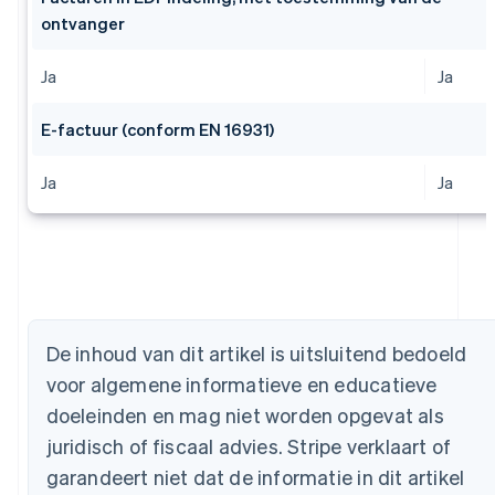
ontvanger
Ja
Ja
E-factuur (conform EN 16931)
Ja
Ja
Australië
English
België
De inhoud van dit artikel is uitsluitend bedoeld
Nederlands
Français
Deutsch
English
Brazilië
voor algemene informatieve en educatieve
Português
English
doeleinden en mag niet worden opgevat als
Bulgarije
juridisch of fiscaal advies. Stripe verklaart of
English
Canada
garandeert niet dat de informatie in dit artikel
English
Français