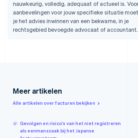
nauwkeurig, volledig, adequaat of actueel is. Voo
Cyprus
English
aanbevelingen voor jouw specifieke situatie moe
Denemarken
je het advies inwinnen van een bekwame, in je
English
Duitsland
rechtsgebied bevoegde advocaat of accountant.
Deutsch
English
Estland
English
Finland
English
Svenska
Frankrijk
Français
English
Gibraltar
English
Meer artikelen
Griekenland
English
Alle artikelen over facturen bekijken
Hongarije
English
Hongkong SAR, China
Gevolgen en risico's van het niet registreren
English
简体中文
Ierland
als eenmanszaak bij het Japanse
English