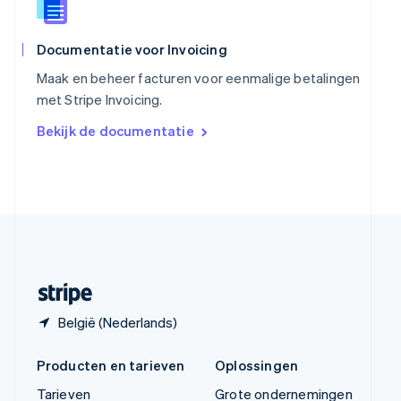
Thailand
ไทย
English
Tsjechië
Documentatie voor Invoicing
English
Maak en beheer facturen voor eenmalige betalingen
Vasteland van China
met Stripe Invoicing.
简体中文
English
Verenigd Koninkrijk
Bekijk de documentatie
English
Verenigde Arabische Emiraten
English
Verenigde Staten
English
Español
简体中文
Zweden
Svenska
English
Zwitserland
Deutsch
Français
Italiano
English
België (Nederlands)
Producten en tarieven
Oplossingen
Tarieven
Grote ondernemingen