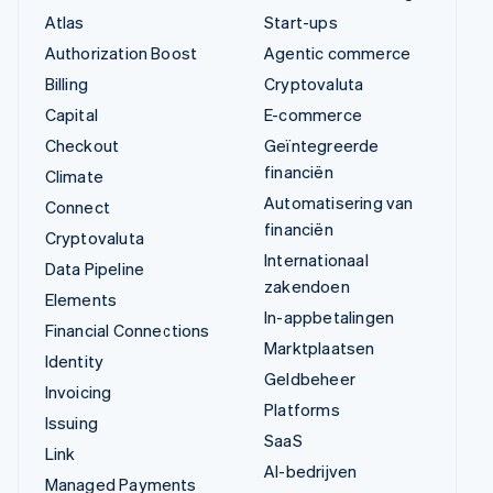
Atlas
Start-ups
Authorization Boost
Agentic commerce
Billing
Cryptovaluta
Capital
E-commerce
Checkout
Geïntegreerde
financiën
Climate
Automatisering van
Connect
financiën
Cryptovaluta
Internationaal
Data Pipeline
zakendoen
Elements
In-appbetalingen
Financial Connections
Marktplaatsen
Identity
Geldbeheer
Invoicing
Platforms
Issuing
SaaS
Link
AI-bedrijven
Managed Payments