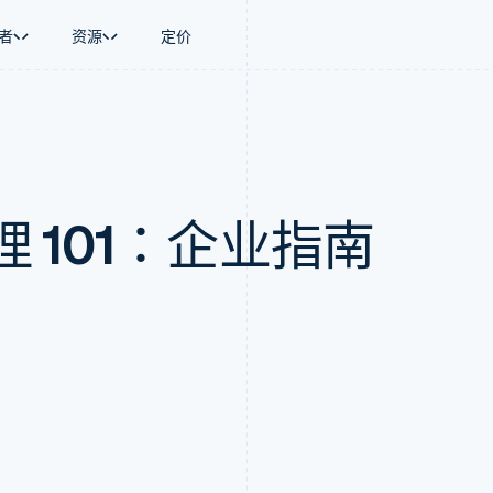
者
资源
定价
景
指南
按行业
公司
资金管理
平台和交易市
商务
持
接受线上付款
AI 企业
产品路线图
Global Payouts
Connect
币
持方案
实施预置结账流程
创作者经济
Sessions 年度大会
向第三方打款
平台支付
务
务
构建平台或交易市场
游戏
招聘
Crypto
 101：企业指南
金融
管理订阅
酒店、旅游与休闲
资讯中心
钱包、稳定币发行和发卡基础设
动化
提供按用量计费
保险
Stripe Press
施
企业
发行稳定币支持的支付卡
媒体与娱乐
支付
通过智能体配置和管理服务
非营利组织
场
专业服务
理
公共部门
零售
化
on