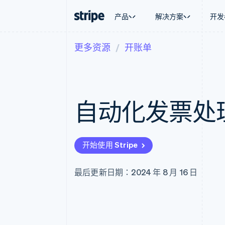
产品
解决方案
开发
更多资源
开账单
按企业阶段
文档
学习
按应用场
支持
支付
营收
大型企业
Stripe 文档
博客
智能体
获取支
Payments
Billing
初创企业
API 参考文档
客户案例
加密货
托管支
在线支付
经常性收入
库与 SDK
指南
电子商
专业服
Managed Payments
Metronome
Stripe Apps
自动化发票处理
嵌入式
备案商家解决方案
按用量计费
财务自
Payment links
Subscriptions
全球化
无代码支付
订阅管理
应用内
Checkout
Invoicing
交易市
预构建支付界面
一次性或定期账单
开始使用 Stripe
资金管
Elements
Tax
平台
灵活的 UI 组件
销售税和增值税自动
SaaS
支付方式
Revenue Recogniti
最后更新日期：2024 年 8 月 16 日
支持 125 种以上
会计自动化
Authorization Boost
Stripe Sigma
支付成功率优化
自定义报告
Link
Data Pipeline
加速结账
数据同步