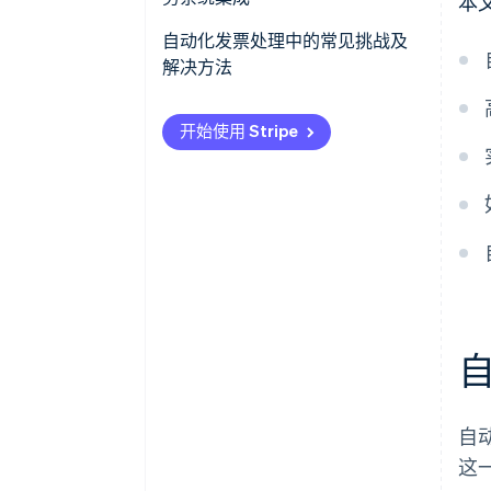
本
审批工作流程
自动化发票处理中的常见挑战及
集成
解决方法
数据提取和准确性
开始使用 Stripe
集成
变革管理和用户采用
异常处理和复杂发票
数据安全与合规
自
这