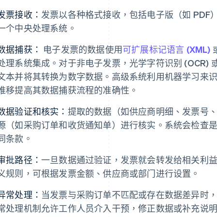
发票接收：
发票以各种格式接收，包括电子版（如 PD
一个中央处理系统。
数据捕获：
电子发票的数据使用
可扩展标记语言 (XML)
处理系统集成。对于非电子发票，光学字符识别 (OCR) 或
文本并将其转换为数字数据。高级系统利用机器学习来
推移提高其数据捕获流程的准确性。
数据验证和核实：
提取的数据（如供应商明细、发票号
源（如采购订单和收货通知单）进行核实。系统会检查
同条款。
审批路径：
一旦数据通过验证，发票就会转发给相关利
义规则，可根据发票金额、供应商或部门进行设置。
异常处理：
当发票与采购订单不匹配或存在数据差异时
常处理机制允许工作人员介入干预，修正数据或补充说