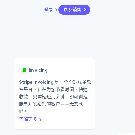
登录
联系销售
资源
生态系统
联系
场
更多
应用集成
合作伙伴
联系销售
Product roadmap
代码示例
Stripe App Marketplace
成为合作伙伴
了解未来规划
开发者博客
API 状态
Radar
欺诈防范
Invoicing
Atlas
初创企业注册
Stripe Invoicing 是一个全球账单软
件平台，旨在为您节省时间，快速
Climate
碳移除
收款。只需短短几分钟，即可创建
账单并发给您的客户——无需代
码。
了解更多