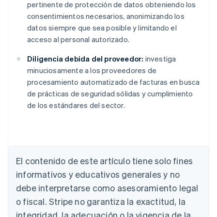
pertinente de protección de datos obteniendo los
consentimientos necesarios, anonimizando los
datos siempre que sea posible y limitando el
acceso al personal autorizado.
Diligencia debida del proveedor:
investiga
minuciosamente a los proveedores de
procesamiento automatizado de facturas en busca
de prácticas de seguridad sólidas y cumplimiento
de los estándares del sector.
Alemania
Deutsch
English
El contenido de este artículo tiene solo fines
Australia
English
informativos y educativos generales y no
Austria
debe interpretarse como asesoramiento legal
Deutsch
English
Bélgica
o fiscal. Stripe no garantiza la exactitud, la
Nederlands
Français
Deutsch
English
integridad, la adecuación o la vigencia de la