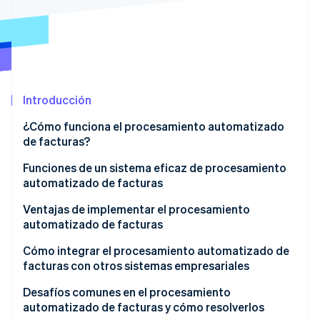
Sector público
Radar
Comercio minorista
Prevención de fraude
Atlas
Constitución de una startup
Ecosystem
Climate
Introducción
Eliminación de dióxido de carbono
Socios
Stripe App Marketplace
Identity
¿Cómo funciona el procesamiento automatizado
Verificación de identidad en línea
de facturas?
Funciones de un sistema eficaz de procesamiento
automatizado de facturas
Captura de datos
Ventajas de implementar el procesamiento
Stripe Sessions 2026
automatizado de facturas
Descubre cómo Stripe está construyendo la infraestructu
Validación y cotejo de datos
para la IA.
Cómo integrar el procesamiento automatizado de
Ver ahora
Flujos de trabajo de aprobación
facturas con otros sistemas empresariales
Integración
Desafíos comunes en el procesamiento
automatizado de facturas y cómo resolverlos