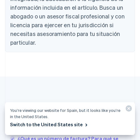
Brasil
información incluida en el artículo. Busca un
Português
English
Bulgaria
abogado o un asesor fiscal profesional y con
English
licencia para ejercer en tu jurisdicción si
Canadá
necesitas asesoramiento para tu situación
English
Français
China continental
particular.
简体中文
English
Chipre
English
Croacia
English
Italiano
Dinamarca
English
Emiratos Árabes Unidos
English
Más artículos
Eslovaquia
You’re viewing our website for Spain, but it looks like you’re
English
Eslovenia
in the United States.
Consulta todos los artículos sobre facturación
English
Italiano
Switch to the United States site
España
Español
English
¿Qué es un número de factura? Para qué se