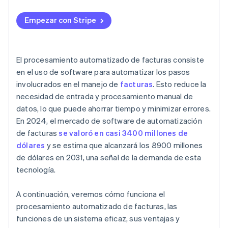
Extracción y precisión de datos
Empezar con Stripe
Integración
Gestión del cambio y adopción por parte de los
usuarios
El procesamiento automatizado de facturas consiste
en el uso de software para automatizar los pasos
Gestión de excepciones y facturas complejas
involucrados en el manejo de
facturas
. Esto reduce la
Seguridad de los datos y cumplimiento de la
necesidad de entrada y procesamiento manual de
normativa
datos, lo que puede ahorrar tiempo y minimizar errores.
En 2024, el mercado de software de automatización
de facturas
se valoró en casi 3400 millones de
dólares
y se estima que alcanzará los 8900 millones
de dólares en 2031, una señal de la demanda de esta
tecnología.
A continuación, veremos cómo funciona el
procesamiento automatizado de facturas, las
funciones de un sistema eficaz, sus ventajas y