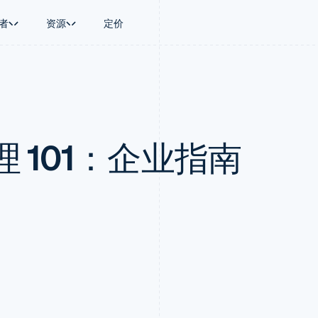
者
资源
定价
景
指南
按行业
公司
资金管理
平台和交易市
商务
持
接受线上付款
AI 企业
产品路线图
Global Payouts
Connect
币
持方案
实施预置结账流程
创作者经济
Sessions 年度大会
向第三方打款
平台支付
务
务
构建平台或交易市场
游戏
招聘
Crypto
 101：企业指南
金融
管理订阅
酒店、旅游与休闲
资讯中心
钱包、稳定币发行和发卡基础设
动化
提供按用量计费
保险
Stripe Press
施
企业
发行稳定币支持的支付卡
媒体与娱乐
支付
通过智能体配置和管理服务
非营利组织
场
专业服务
理
公共部门
零售
化
on