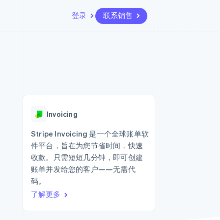
登录
联系销售
资源
生态系统
联系
场
更多
应用集成
合作伙伴
联系销售
Product roadmap
代码示例
Stripe App Marketplace
成为合作伙伴
了解未来规划
开发者博客
API 状态
Radar
欺诈防范
Invoicing
Atlas
初创企业注册
Stripe Invoicing 是一个全球账单软
件平台，旨在为您节省时间，快速
Climate
碳移除
收款。只需短短几分钟，即可创建
账单并发给您的客户——无需代
码。
了解更多