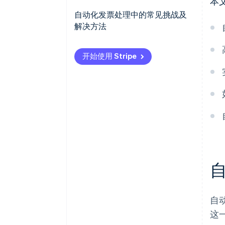
本
审批工作流程
自动化发票处理中的常见挑战及
集成
解决方法
数据提取和准确性
开始使用 Stripe
集成
变革管理和用户采用
异常处理和复杂发票
数据安全与合规
自
这