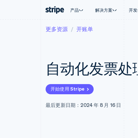
产品
解决方案
开发
更多资源
开账单
按企业阶段
文档
学习
按应用场
支持
支付
营收
大型企业
Stripe 文档
博客
智能体
获取支
Payments
Billing
初创企业
API 参考文档
客户案例
加密货
托管支
在线支付
经常性收入
库与 SDK
指南
电子商
专业服
Payment links
Metronome
Stripe Apps
自动化发票处理
嵌入式
无代码支付
按用量计费
财务自
Checkout
Subscriptions
全球化
预构建支付界面
订阅管理
应用内
Elements
Invoicing
交易市
灵活的 UI 组件
一次性或定期账单
开始使用 Stripe
资金管
Payment methods
Tax
平台
接入 125+ 种支付方式
销售税和增值税自动
SaaS
Terminal
Revenue Recogniti
最后更新日期：2024 年 8 月 16 日
线下支付
会计自动化
Authorization Boost
Stripe Sigma
支付成功率优化
自定义报告
Link
Data Pipeline
加速结账
数据同步