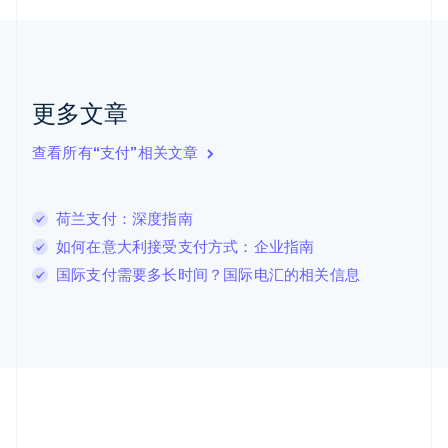
捷克
English
克罗地亚
English
Italiano
拉脱维亚
更多文章
English
立陶宛
查看所有“支付”相关文章
English
列支敦士登
Deutsch
English
卢森堡
荷兰支付：深度指南
Français
Deutsch
English
如何在意大利接受支付方式：企业指南
罗马尼亚
国际支付需要多长时间？国际电汇的相关信息
English
马尔他
English
马来西亚
English
简体中文
美国
English
Español
简体中文
墨西哥
Español
English