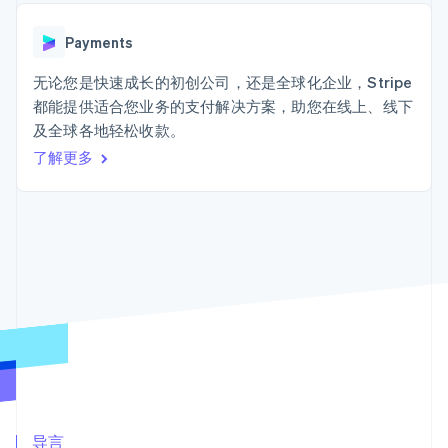
Boost
Stripe Sigma
产品路线图
SaaS
支付成功率优
自定义报告
Sessions 年度大会
化
Data Pipeline
Payments
招聘
数据同步
Link
资讯中心
加速结账
资源
无论您是快速成长的初创公司，还是全球化企业，Stripe
Stripe Press
按行业
都能提供适合您业务的支付解决方案，助您在线上、线下
应用集成
及全球各地轻松收款。
AI 企业
代码示例
创作者经济
开发者博客
了解更多
联系
更多
游戏
API 状态
Product roadmap
酒店、旅游与休闲
联系销售
了解未来规划
保险
成为合作伙伴
媒体与娱乐
Radar
非营利组织
欺诈防范
专业服务
Atlas
公共部门
初创企业注册
零售
Climate
碳移除
生态系统
合作伙伴
Stripe App Marketplace
导言