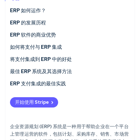
Stripe Sessions 2026
ERP 如何运作？
了解 Stripe 如何为 AI 构建经济基础设施。
立即观看
ERP 的发展历程
ERP 软件的商业优势
如何将支付与 ERP 集成
第 1 步：评估您的支付流程和需求
将支付集成到 ERP 中的好处
第 2 步：评估您的支付处理商的技术和支持
最佳 ERP 系统及其选择方法
第 3 步：创建集成蓝图和数据映射
流行的 ERP 系统
ERP 支付集成的最佳实践
第 4 步：测试功能：
如何选择合适的 ERP 系统
支付流程
开始使用 Stripe
第 5 步：制定员工培训和文档
安全性
第 6 步：部署集成
技术
企业资源规划 (ERP) 系统是一种用于帮助企业在一个平台
第 7 步：优化和扩展
用户体验
上管理运营的软件，包括计划、采购库存、销售、市场营