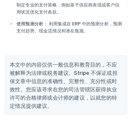
澳大利亚
制定专业的支付策略，例如基于供应商表现或客户信
English
用状况优化支付条款。
巴西
Português
English
使用预测分析：
利用集成在 ERP 中的预测分析，预测
保加利亚
支付趋势、现金流情况和潜在瓶颈。
English
比利时
Nederlands
Français
Deutsch
English
波兰
English
丹麦
本文中的内容仅供一般信息和教育目的，不应
English
被解释为法律或税务建议。Stripe 不保证或担
德国
保文章中信息的准确性、完整性、充分性或时
Deutsch
English
法国
效性。您应该寻求在您的司法管辖区获得执业
Français
English
许可的合格律师或会计师的建议，以就您的特
芬兰
定情况提供建议。
English
Svenska
荷兰
Nederlands
English
加拿大
English
Français