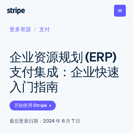
更多资源
支付
按企业阶段
文档
学习
支付
营收
资金管
平台
理
易市
大型企业
Stripe 文档
博客
Payments
Billing
初创企业
API 参考文档
客户案例
企业资源规划 (ERP)
在线支付
经常性收入
Global
Conn
库与 SDK
指南
Payment links
Metronome
Payouts
Stripe Apps
按用量计费
平台
支付集成：企业快速
无代码支付
Subscriptions
向第三
按应用场景
Checkout
方打款
支持
预构建支付界
订阅管理
Crypto
入门指南
指南
智能体商务
面
Invoicing
钱包、
加密货币
获取支持
一次性或定期
Elements
稳定币
电子商务
接受线上付款
托管支持方案
灵活的 UI 组件
账单
发行和
嵌入式金融
实施预置结账流程
专业服务
支付方式
Tax
发卡基
开始使用 Stripe
财务自动化
构建平台或交易市场
支持 125 种以
销售税和增值
础设施
全球化企业
管理订阅
上
税自动化
应用内支付
提供按用量计费
Terminal
Revenue
最后更新日期：2024 年 6 月 7 日
交易市场
发行稳定币支持的支付卡
线下支付
Recognition
公司
资金管理
通过智能体配置和管理服
会计自动化
Authorization
平台
务