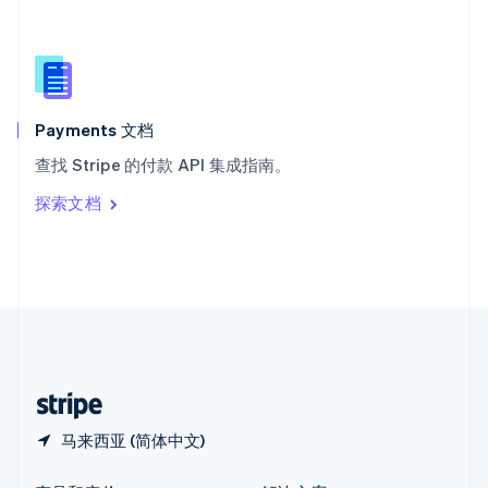
新加坡
English
简体中文
新西兰
English
匈牙利
English
Payments 文档
意大利
查找 Stripe 的付款 API 集成指南。
Italiano
English
印度
探索文档
English
英国
English
直布罗陀
English
中国内地
简体中文
English
中国香港特别行政区
English
简体中文
马来西亚 (简体中文)