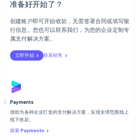
准备好开始了？
挪威
English
葡萄牙
创建账户即可开始收款，无需签署合同或填写银
Português
English
行信息。您也可以联系我们，为您的企业定制专
日本
日本語
English
属支付解决方案。
瑞典
Svenska
English
瑞士
立即开始
联系销售
Deutsch
Français
Italiano
English
塞浦路斯
English
斯洛伐克
English
斯洛文尼亚
English
Italiano
Payments
泰国
ไทย
English
借助为各种企业打造的支付解决方案，实现全球范围线上
希腊
线下收款。
English
探索 Payments
西班牙
Español
English