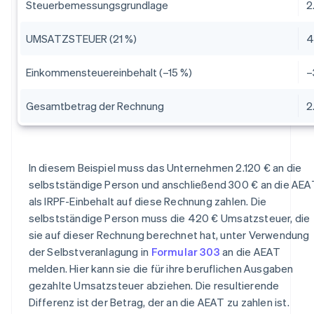
Steuerbemessungsgrundlage
2
UMSATZSTEUER (21 %)
4
Einkommensteuereinbehalt (–15 %)
–
Gesamtbetrag der Rechnung
2
In diesem Beispiel muss das Unternehmen 2.120 € an die
selbstständige Person und anschließend 300 € an die AEA
als IRPF-Einbehalt auf diese Rechnung zahlen. Die
selbstständige Person muss die 420 € Umsatzsteuer, die
sie auf dieser Rechnung berechnet hat, unter Verwendung
der Selbstveranlagung in
Formular 303
an die AEAT
melden. Hier kann sie die für ihre beruflichen Ausgaben
gezahlte Umsatzsteuer abziehen. Die resultierende
Differenz ist der Betrag, der an die AEAT zu zahlen ist.