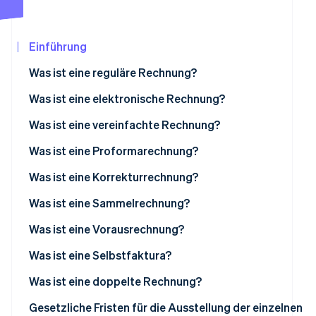
Betrugsprävention
Ecosystem
Atlas
Start-up-Gründung
Partner
Einführung
Stripe App-Marktplatz
Climate
Was ist eine reguläre Rechnung?
CO₂-Entnahme
Arten von regulären Rechnungen
Was ist eine elektronische Rechnung?
Arten von elektronischen Rechnungen
Was ist eine vereinfachte Rechnung?
Was ist eine Proformarechnung?
Stripe-Sessions 2026
Erfahren Sie, wie Stripe Lösungen für die Wirtschaf
Was ist eine Korrekturrechnung?
Jetzt ansehen
Arten von Korrekturrechnungen
Was ist eine Sammelrechnung?
Was ist eine Vorausrechnung?
Was ist eine Selbstfaktura?
Was ist eine doppelte Rechnung?
Gesetzliche Fristen für die Ausstellung der einzelnen