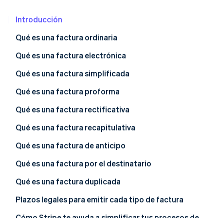
Sector público
Radar
Comercio minorista
Introducción
Prevención de fraude
Atlas
Qué es una factura ordinaria
Constitución de una startup
Ecosystem
Tipos de factura ordinaria
Qué es una factura electrónica
Climate
Eliminación de dióxido de carbono
Socios
Tipos de factura electrónica
Qué es una factura simplificada
Stripe App Marketplace
Identity
Qué es una factura proforma
Verificación de identidad en línea
Qué es una factura rectificativa
Tipos de factura rectificativa
Qué es una factura recapitulativa
Qué es una factura de anticipo
Stripe Sessions 2026
Descubre cómo Stripe está construyendo la infraestructu
Qué es una factura por el destinatario
para la IA.
Ver ahora
Qué es una factura duplicada
Plazos legales para emitir cada tipo de factura
Cómo Stripe te ayuda a simplificar tus procesos de