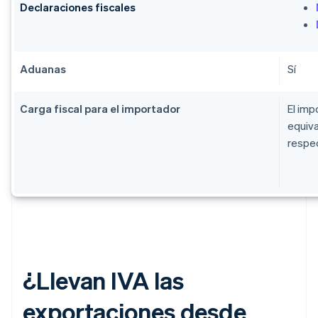
Declaraciones fiscales
Aduanas
Sí
Carga fiscal para el importador
El imp
equiva
respec
¿Llevan IVA las
exportaciones desde