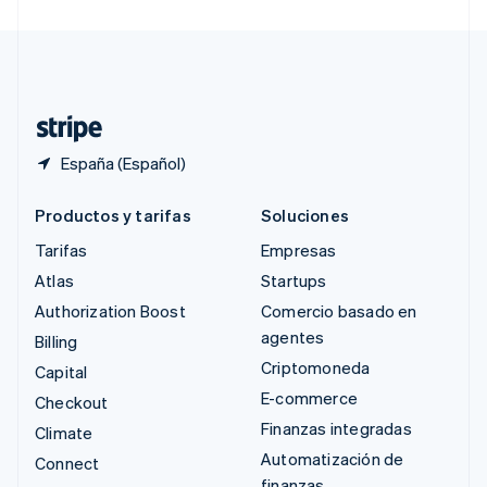
Suecia
Svenska
English
Suiza
Deutsch
Français
Italiano
English
Tailandia
ไทย
English
España (Español)
Productos y tarifas
Soluciones
Tarifas
Empresas
Atlas
Startups
Authorization Boost
Comercio basado en
agentes
Billing
Criptomoneda
Capital
E-commerce
Checkout
Finanzas integradas
Climate
Automatización de
Connect
finanzas