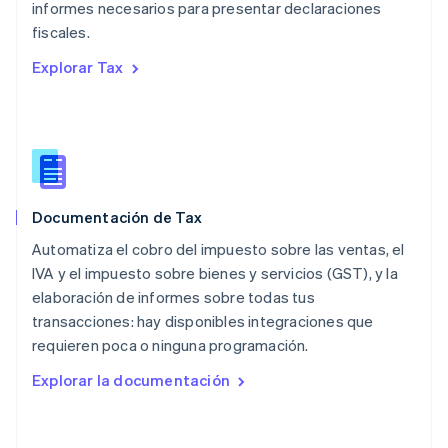
México
informes necesarios para presentar declaraciones
Español
English
fiscales.
Noruega
English
Explorar Tax
Nueva Zelanda
English
Países Bajos
Nederlands
English
Polonia
English
Portugal
Documentación de Tax
Português
English
Automatiza el cobro del impuesto sobre las ventas, el
RAE de Hong Kong, China
English
简体中文
IVA y el impuesto sobre bienes y servicios (GST), y la
Reino Unido
elaboración de informes sobre todas tus
English
transacciones: hay disponibles integraciones que
República Checa
requieren poca o ninguna programación.
English
Rumanía
Explorar la documentación
English
Singapur
English
简体中文