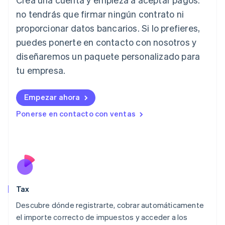
Hungría
English
no tendrás que firmar ningún contrato ni
India
proporcionar datos bancarios. Si lo prefieres,
English
Irlanda
puedes ponerte en contacto con nosotros y
English
diseñaremos un paquete personalizado para
Italia
tu empresa.
Italiano
English
Japón
日本語
English
Empezar ahora
Letonia
Ponerse en contacto con ventas
English
Liechtenstein
Deutsch
English
Lituania
English
Luxemburgo
Français
Deutsch
English
Malasia
Tax
English
简体中文
Descubre dónde registrarte, cobrar automáticamente
Malta
English
el importe correcto de impuestos y acceder a los