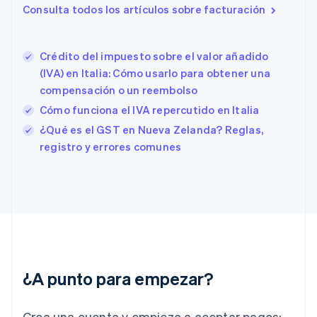
Dinamarca
Consulta todos los artículos sobre facturación
English
Emiratos Árabes Unidos
English
Crédito del impuesto sobre el valor añadido
Eslovaquia
(IVA) en Italia: Cómo usarlo para obtener una
English
compensación o un reembolso
Eslovenia
English
Italiano
Cómo funciona el IVA repercutido en Italia
España
¿Qué es el GST en Nueva Zelanda? Reglas,
Español
English
registro y errores comunes
Estados Unidos
English
Español
简体中文
Estonia
English
Finlandia
English
Svenska
Francia
Français
English
Gibraltar
¿A punto para empezar?
English
Grecia
English
Crea una cuenta y empieza a aceptar pagos: