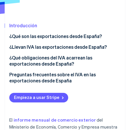
Sector público
Radar
Comercio minorista
Prevención de fraude
Atlas
Introducción
Constitución de una startup
Ecosystem
Climate
¿Qué son las exportaciones desde España?
Eliminación de dióxido de carbono
Socios
¿Llevan IVA las exportaciones desde España?
Stripe App Marketplace
Identity
Verificación de identidad en línea
¿Qué requisitos hay para la exención del IVA en las
¿Qué obligaciones del IVA acarrean las
exportaciones desde España?
exportaciones desde España?
Presentar modelos tributarios a modo informativo
Preguntas frecuentes sobre el IVA en las
exportaciones desde España
Emitir facturas
Stripe Sessions 2026
Si el IVA está exento, ¿no hay que pagar ningún
Descubre cómo Stripe está construyendo la infraestructu
impuesto en las exportaciones desde España?
Empieza a usar Stripe
para la IA.
Ver ahora
¿Es necesario declarar las exportaciones desde
España aunque estén exentas de IVA?
El
informe mensual de comercio exterior
del
¿Hay que informar del IVA exento en las
Ministerio de Economía, Comercio y Empresa muestra