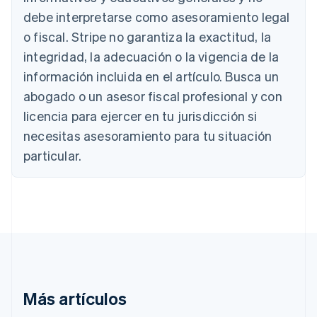
debe interpretarse como asesoramiento legal
Alemania
o fiscal. Stripe no garantiza la exactitud, la
Deutsch
English
integridad, la adecuación o la vigencia de la
Australia
información incluida en el artículo. Busca un
English
Austria
abogado o un asesor fiscal profesional y con
Deutsch
English
licencia para ejercer en tu jurisdicción si
Bélgica
necesitas asesoramiento para tu situación
Nederlands
Français
Deutsch
English
Brasil
particular.
Português
English
Bulgaria
English
Canadá
English
Français
China continental
简体中文
English
Chipre
English
Croacia
Más artículos
English
Italiano