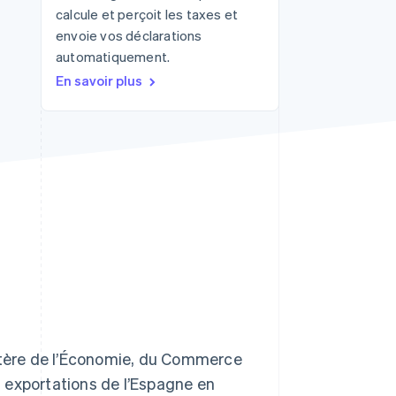
calcule et perçoit les taxes et
envoie vos déclarations
automatiquement.
Stripe Sessions 2026
Découvrez comment
En savoir plus
Stripe construit
l’infrastructure
économique pour l’IA.
Regarder
tère de l’Économie, du Commerce
 exportations de l’Espagne en