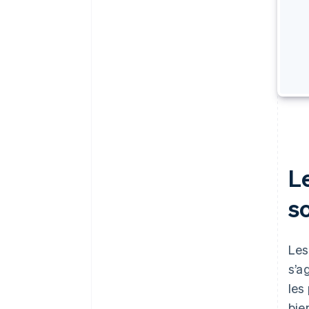
L
s
Les
s’a
les
bie