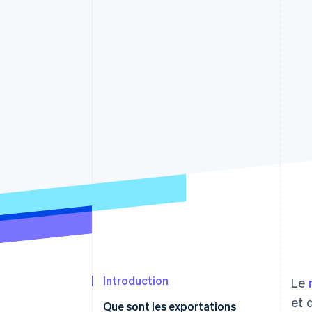
Authorization Boost
Optimisation des acceptations
Link
Paiements accélérés
Introduction
Le
et 
Que sont les exportations