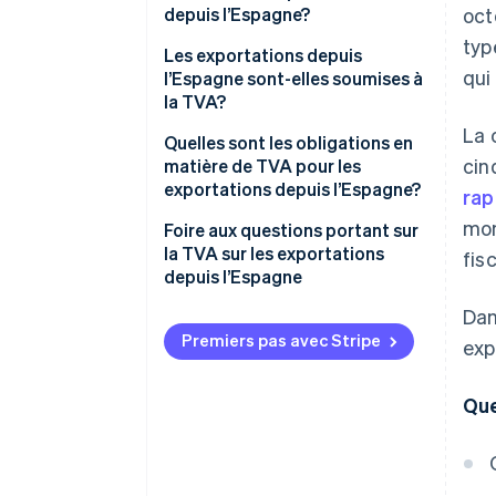
depuis l’Espagne?
oct
typ
Les exportations depuis
qui
l’Espagne sont-elles soumises à
la TVA?
La 
Quelles sont les conditions
Quelles sont les obligations en
cin
d’exonération de TVA sur les
matière de TVA pour les
exportations depuis l’Espagne?
exportations depuis l’Espagne?
rap
mon
Remplir des formulaires fiscaux
Foire aux questions portant sur
à titre d’information
la TVA sur les exportations
fis
depuis l’Espagne
Émission de factures
Dan
Si la TVA est exonérée, n’y a-t-il
pas de taxe à payer sur les
Premiers pas avec Stripe
exp
exportations depuis l’Espagne?
Que
Est-il nécessaire de déclarer les
exportations depuis l’Espagne
même si elles sont exonérées de
TVA?