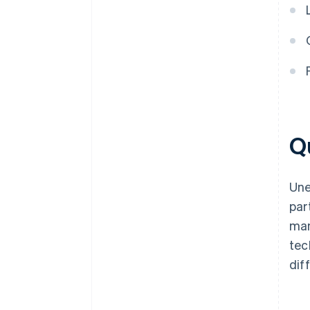
La TVA exonérée sur les
exportations depuis l’Espagne
doit-elle être déclarée sur le
formulaire 349?
Q
Une
par
man
tec
dif