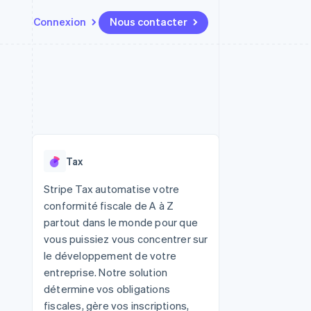
Connexion
Nous contacter
Ressources
Écosystème
Contact
t places de
Plus
Intégrations d'applications
Partenaires
Nous contacter
Product roadmap
ssions
Exemples de code
Stripe App Marketplace
Devenir partenaire
Découvrez ce qui vous attend
Blog des développeurs
r les
rs
État des API
Radar
Prévention de la fraude
Tax
Atlas
tif
Constitution d'une entreprise
Stripe Tax automatise votre
conformité fiscale de A à Z
Climate
Élimination du carbone
partout dans le monde pour que
vous puissiez vous concentrer sur
Identity
Vérification de l'identité
le développement de votre
entreprise. Notre solution
détermine vos obligations
fiscales, gère vos inscriptions,