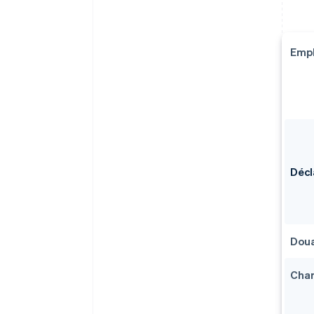
Empl
Décl
Dou
Char