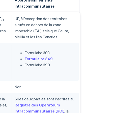
Approvisionnements
intracommunautaires
, y
UE, à l’exception des territoires
s
situés en dehors de la zone
ires
imposable (TAI), tels que Ceuta,
Melilla et les îles Canaries
Formulaire 303
Formulaire 349
Formulaire 390
Non
 la
Si les deux parties sont inscrites au
s et,
Registre des Opérateurs
Intracommunautaires (ROI)
, la