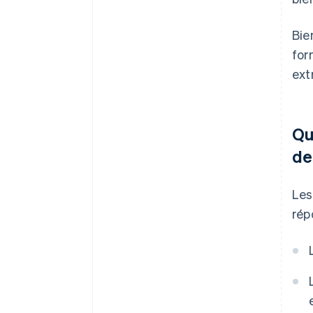
Bie
for
ext
Qu
de
Les
rép