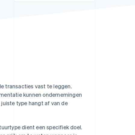
Stripe Sessions 2026
Ontdek hoe Stripe de
economische
infrastructuur voor AI
bouwt.
Nu bekijken
 transacties vast te leggen.
cumentatie kunnen ondernemingen
juiste type hangt af van de
tuurtype dient een specifiek doel.