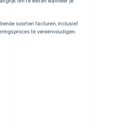
elangrijk om te weten wanneer je
illende soorten facturen, inclusief
reringsproces te vereenvoudigen.