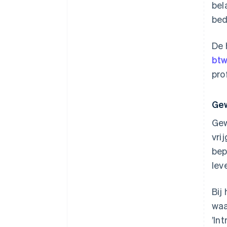
bel
bed
De 
btw
pro
Gew
Gew
vri
be
lev
Bij
waa
’In