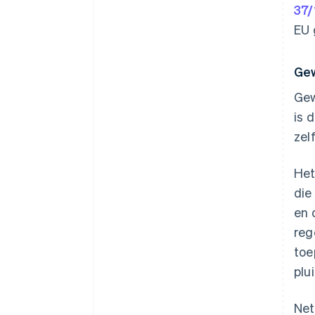
37/
EU 
Gew
Gew
is 
zel
Het
die
en 
reg
toe
plu
Net