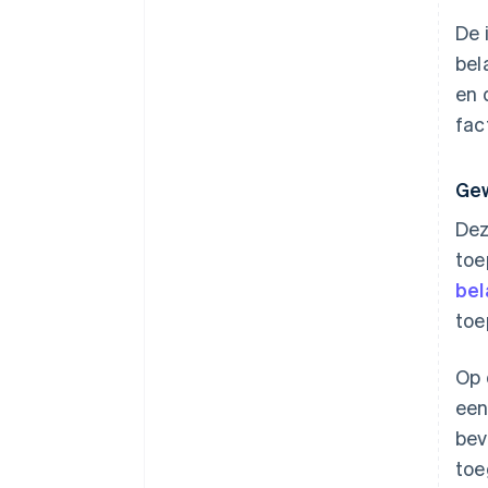
De 
bel
en 
fac
Gew
Dez
toe
bel
toe
Op 
een
bev
toe