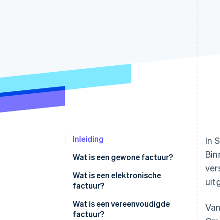
Link
Versneld afrekenen
Financial Connections
Data gekoppelde rekeningen
Inleiding
In 
Bin
Wat is een gewone factuur?
ver
Soorten reguliere facturen
Wat is een elektronische
uit
factuur?
Soorten elektronische facturen
Wat is een vereenvoudigde
Van
factuur?