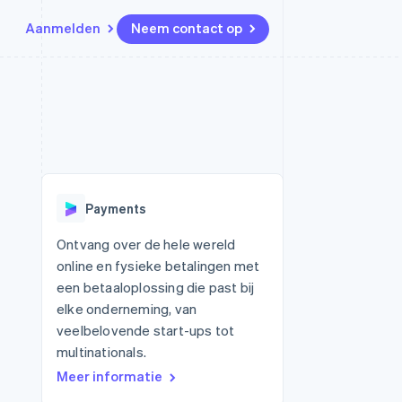
Aanmelden
Neem contact op
Bronnen
Ecosysteem
Contact
marktplaatsen
Meer
App-integraties
Partners
Neem contact op
Product roadmap
Voorbeelden van code
Stripe App Marketplace
Partner worden
Ontdek wat er in het verschiet
or platforms
Developerblog
ligt
r platforms
API-status
financiële
Radar
Payments
Fraudepreventie
tuele kaarten
Atlas
ing
Ontvang over de hele wereld
Oprichting van een start-up
online en fysieke betalingen met
Climate
een betaaloplossing die past bij
CO₂-verwijdering
elke onderneming, van
Identity
veelbelovende start-ups tot
Online identiteitsverificatie
multinationals.
Meer informatie