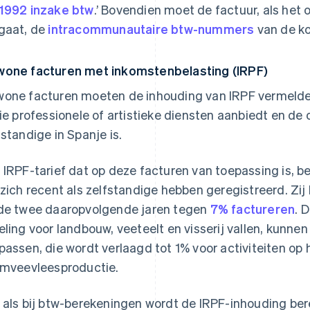
1992 inzake btw
.’ Bovendien moet de factuur, als het
gaat, de
intracommunautaire btw-nummers
van de ko
one facturen met inkomstenbelasting (IRPF)
one facturen moeten de inhouding van IRPF vermelden
die professionele of artistieke diensten aanbiedt en de 
fstandige in Spanje is.
 IRPF-tarief dat op deze facturen van toepassing is, 
 zich recent als zelfstandige hebben geregistreerd. Zij 
de twee daaropvolgende jaren tegen
7% factureren
. 
eling voor landbouw, veeteelt en visserij vallen, kunne
passen, die wordt verlaagd tot 1% voor activiteiten op
imveevleesproductie.
 als bij btw-berekeningen wordt de IRPF-inhouding be