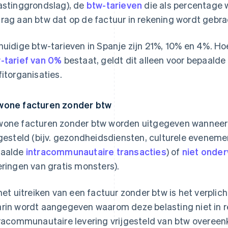
astinggrondslag), de
btw-tarieven
die als percentage 
rag aan btw dat op de factuur in rekening wordt gebrach
huidige btw-tarieven in Spanje zijn 21%, 10% en 4%. H
-tarief van 0%
bestaat, geldt dit alleen voor bepaalde
fitorganisaties.
one facturen zonder btw
one facturen zonder btw worden uitgegeven wanneer
jgesteld (bijv. gezondheidsdiensten, culturele evenem
paalde
intracommunautaire transacties
) of
niet onder
eringen van gratis monsters).
 het uitreiken van een factuur zonder btw is het verpli
rin wordt aangegeven waarom deze belasting niet in r
tracommunautaire levering vrijgesteld van btw overeen