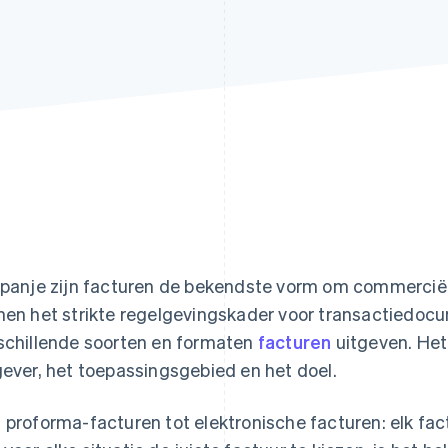
Spanje zijn facturen de bekendste vorm om commerciële
nen het strikte regelgevingskader voor transactiedo
schillende soorten en formaten
facturen
uitgeven. Het 
gever, het toepassingsgebied en het doel.
 proforma-facturen tot elektronische facturen: elk fac