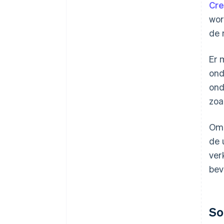
Cre
wor
de 
Er 
ond
ond
zoa
Om 
de 
ver
bev
So