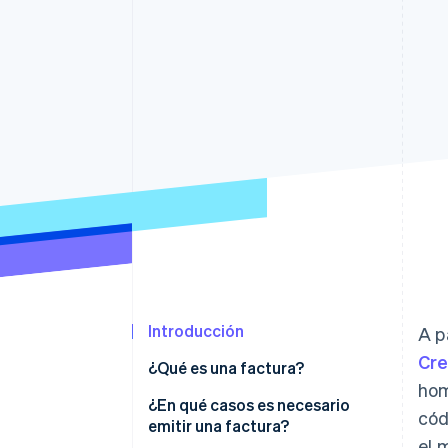
Authorization Boost
Optimizaciones de aceptación
Link
Proceso de compra acelerado
Financial Connections
Datos de ctas. financieras
vinculadas
Introducción
A p
Cr
¿Qué es una factura?
hom
¿En qué casos es necesario
cód
emitir una factura?
el 