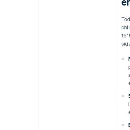
e
Tod
obl
161
sig