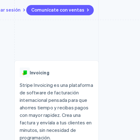
iar sesión
Comunícate con ventas
Recursos
Ecosistema
Contacto
 marketplaces
Más
Integraciones de aplicaciones
Socios
Contacta con ventas
Product roadmap
s
Ejemplos de código
Stripe App Marketplace
Conviértete en socio
Ver lo que viene
ataformas
Blog de desarrolladores
 plataformas
Estado de la API
Radar
e clientes
Prevención de fraude
 platforms
Invoicing
ncieros
Atlas
Constitución de una startup
 lucro
Stripe Invoicing es una plataforma
de software de facturación
Climate
s y virtuales
Eliminación de dióxido de
internacional pensada para que
carbono
ahorres tiempo y recibas pagos
Identity
con mayor rapidez. Crea una
Verificación de identidad en
factura y envíala a tus clientes en
línea
minutos, sin necesidad de
programación.