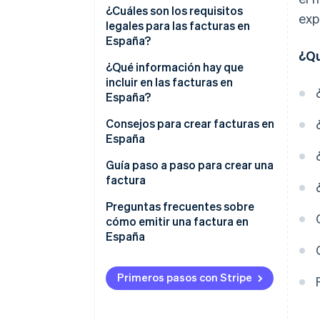
¿Cuáles son los requisitos
exp
legales para las facturas en
España?
¿Qu
¿Qué información hay que
incluir en las facturas en
España?
Información que es legalmente
Consejos para crear facturas en
obligatoria en todas las
España
facturas completas
Guía paso a paso para crear una
Información legalmente
factura
obligatoria: según el tipo de
Preguntas frecuentes sobre
factura
cómo emitir una factura en
España
¿Es posible emitir una factura
sin estar dado de alta como
Primeros pasos con Stripe
autónomo?
¿Se puede emitir una factura a