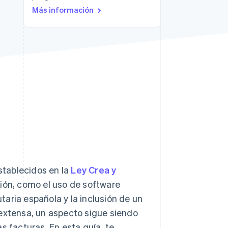
Más información
Sesiones de Stripe
2026
Descubre cómo Stripe
construye la
infraestructura
económica para la IA.
Mirar ahora
establecidos en la
Ley Crea y
ción, como el uso de software
aria española y la inclusión de un
 extensa, un aspecto sigue siendo
s facturas. En esta guía, te