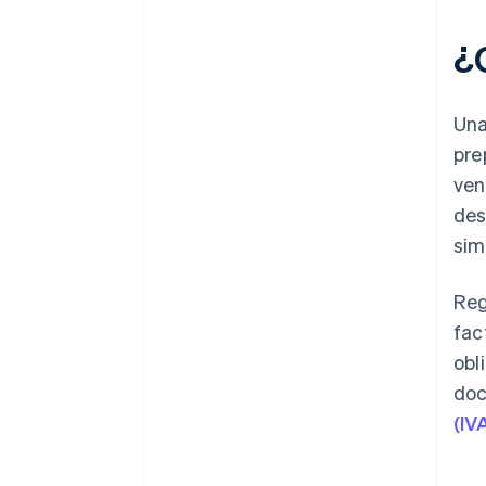
dos personas?
¿
¿Se puede emitir una factura sin
IVA?
Un
¿Qué pasa si cometes un error
en la emisión de una factura?
pre
ven
¿Es legal escribir facturas a
mano?
des
sim
Reg
fac
obl
doc
(IV