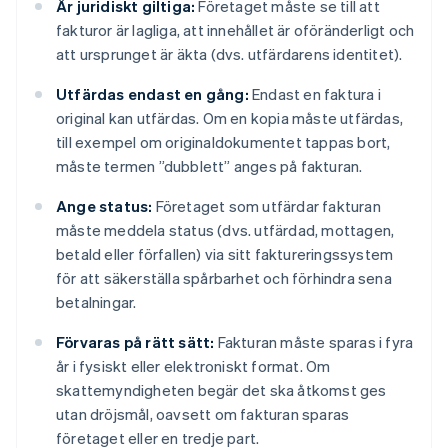
Är juridiskt giltiga:
Företaget måste se till att
fakturor är lagliga, att innehållet är oföränderligt och
att ursprunget är äkta (dvs. utfärdarens identitet).
Utfärdas endast en gång:
Endast en faktura i
original kan utfärdas. Om en kopia måste utfärdas,
till exempel om originaldokumentet tappas bort,
måste termen ”dubblett” anges på fakturan.
Ange status:
Företaget som utfärdar fakturan
måste meddela status (dvs. utfärdad, mottagen,
betald eller förfallen) via sitt faktureringssystem
för att säkerställa spårbarhet och förhindra sena
betalningar.
Förvaras på rätt sätt:
Fakturan måste sparas i fyra
år i fysiskt eller elektroniskt format. Om
skattemyndigheten begär det ska åtkomst ges
utan dröjsmål, oavsett om fakturan sparas
företaget eller en tredje part.