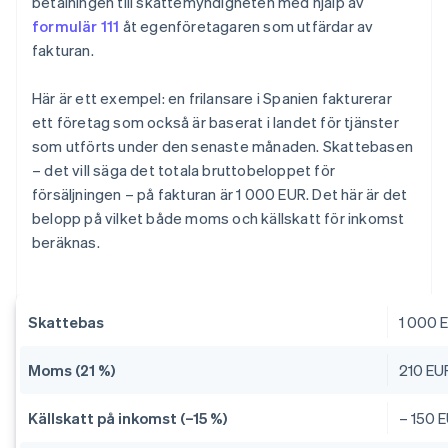
betalningen till skattemyndigheten med hjälp av
formulär 111
åt egenföretagaren som utfärdar av
fakturan.
Här är ett exempel: en frilansare i Spanien fakturerar
ett företag som också är baserat i landet för tjänster
som utförts under den senaste månaden. Skattebasen
– det vill säga det totala bruttobeloppet för
försäljningen – på fakturan är 1 000 EUR. Det här är det
belopp på vilket både moms och källskatt för inkomst
beräknas.
Skattebas
1 000 
Moms (21 %)
210 EU
Källskatt på inkomst (–15 %)
– 150 