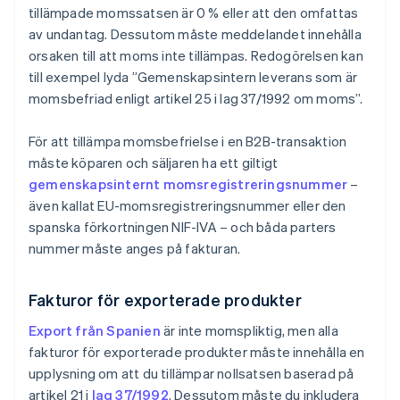
tillämpade momssatsen är 0 % eller att den omfattas
av undantag. Dessutom måste meddelandet innehålla
orsaken till att moms inte tillämpas. Redogörelsen kan
till exempel lyda ”Gemenskapsintern leverans som är
momsbefriad enligt artikel 25 i lag 37/1992 om moms”.
För att tillämpa momsbefrielse i en B2B-transaktion
måste köparen och säljaren ha ett giltigt
gemenskapsinternt momsregistreringsnummer
–
även kallat EU-momsregistreringsnummer eller den
spanska förkortningen NIF-IVA – och båda parters
nummer måste anges på fakturan.
Fakturor för exporterade produkter
Export från Spanien
är inte momspliktig, men alla
fakturor för exporterade produkter måste innehålla en
upplysning om att du tillämpar nollsatsen baserad på
artikel 21 i
lag 37/1992
. Dessutom måste du inkludera