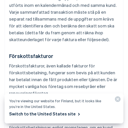
utförts inom en kalendermånad och med samma kund.
Varje sammanfattad transaktion måste stå på en
separat rad tillsammans med de uppgifter som krävs
för att identifiera den och beräkna den skatt som ska
betalas (detta får du fram genom att räkna ihop
skatteunderlaget för varje faktura eller följesedel).
Förskottsfakturor
Förskottsfakturor, även kallade fakturor för
förskottsbetalning, fungerar som bevis på att kunden
har betalat innan de fått produkten eller tjänsten. De är
mycket vanliga hos företag som resebyråer eller
renoveringsföretag.
You’re viewing our website for Finland, but it looks like
you’re in the United States.
Det är obligatoriskt att utfärda en förskottsfaktura när
Switch to the United States site
betalning i förskott görs, på grund av de specifika
skattemässiga konsekvenserna av
förskottsbetalningar: enligt momslagen, om en kund