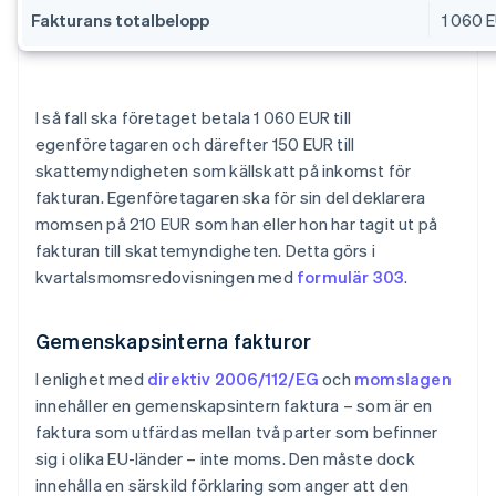
Fakturans totalbelopp
1 060 
I så fall ska företaget betala 1 060 EUR till
egenföretagaren och därefter 150 EUR till
skattemyndigheten som källskatt på inkomst för
fakturan. Egenföretagaren ska för sin del deklarera
momsen på 210 EUR som han eller hon har tagit ut på
fakturan till skattemyndigheten. Detta görs i
kvartalsmomsredovisningen med
formulär 303
.
Gemenskapsinterna fakturor
I enlighet med
direktiv 2006/112/EG
och
momslagen
innehåller en gemenskapsintern faktura – som är en
faktura som utfärdas mellan två parter som befinner
sig i olika EU-länder – inte moms. Den måste dock
innehålla en särskild förklaring som anger att den