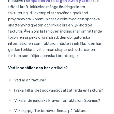
beskrivs i
Skapa och växa-lagen (Crea y Crece)
att
Vad händer om du gör ett misstag vid utfärdandet
träda i kraft, inklusive många ändringar inom
av en faktura?
fakturering, till exempel att använda godkänd
Är det lagligt att skriva fakturor för hand?
programvara, kommunicera direkt med den spanska
skattemyndigheten och inkludera en QR-kod på
fakturor. Även om listan över ändringar är omfattande
förblir en aspekt oförändrad: den obligatoriska
informationen som fakturor måste innehålla. I den här
guiden förklarar vi hur man skapar och utfärdar en
faktura som följer spanska förordningar.
Vad innehåller den här artikeln?
Vad är en faktura?
I vilka fall är det nödvändigt att utfärda en faktura?
Vilka är de juridiska kraven för fakturor i Spanien?
Vilka uppgifter behöver finnas på fakturor i