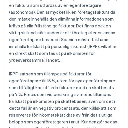
en faktura som utfärdas av en egenföretagare
(autónomos). Den är mycket lik en företagsfaktura då
den måste innehålla den allmänna informationen som
krävs på alla fullständiga fakturor. Det finns dock en
viktig skillnad: när kunden är ett företag eller en annan
egenföretagare baserad i Spanien måste fakturan
innehålla källskatt på personlig inkomst (IRPF), vilket är
en direkt skatt som tas ut på inkomsten för
yrkesverksamma i landet.
IRPF-satsen som tillämpas på fakturor för
egenföretagare är 15 %, utom för nya egenföretagare
som tillfälligt kan utfärda fakturor med en skattesats
på 7 %. Precis som vid beräkning av moms tillämpas
källskatt på inkomsten på skattebasen, även om det i
detta fall är en negativ procentsats: den källskatt som
reserveras för inkomstskatt dras av från det slutliga
belopp som egenföretagaren tar ut. Kunden gör sedan