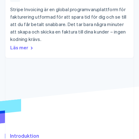
Godkännandeoptimeringar
Recognition
Företag
Plattformar
Erbjud
Link
Automatiserad
Stripe Invoicing är en global programvaruplattform för
SaaS
användningsbaserad
Accelererad kassaprocess
redovisning
Produktplan
fakturering
fakturering utformad för att spara tid för dig och se till
Financial Connections
Stripe Sigma
Sessions årliga
Utfärda stablecoin-
att du får betalt snabbare. Det tar bara några minuter
Länkade finanskontodata
Anpassade
konferens
stödda kort
rapporter
att skapa och skicka en faktura till dina kunder – ingen
Karriärer
Tillhandahåll och
Efter bransch
Data Pipeline
Nyhetsrum
hantera tjänster med
kodning krävs.
Datasynkronisering
Stripe Press
agenter
Läs mer
AI-företag
Kreatörsekonomi
Spel
Besöksnäring, resor
Kontakt
Mer
Resurser
och fritid
Product roadmap
Försäkringsbolag
Kontakta säljteamet
Se vad som kommer härnäst
Media och
Appintegrationer
Bli partner
underhållning
Kodexempel
Radar
Ideella organisationer
Utvecklarblogg
Bedrägeribekämpning
Professionella tjänster
API-status
Offentlig sektor
Atlas
Detaljhandel
Bolagsbildning för startups
Climate
Koldioxidinfångning
Ecosystem
Identity
Introduktion