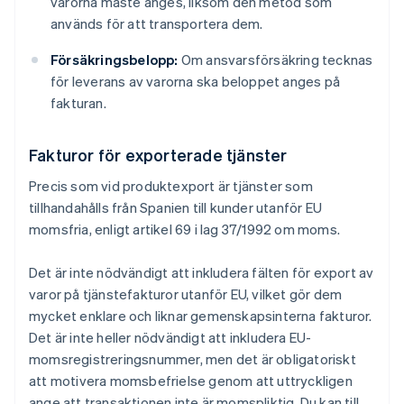
varorna måste anges, liksom den metod som
används för att transportera dem.
Försäkringsbelopp:
Om ansvarsförsäkring tecknas
för leverans av varorna ska beloppet anges på
fakturan.
Fakturor för exporterade tjänster
Precis som vid produktexport är tjänster som
tillhandahålls från Spanien till kunder utanför EU
momsfria, enligt artikel 69 i lag 37/1992 om moms.
Det är inte nödvändigt att inkludera fälten för export av
varor på tjänstefakturor utanför EU, vilket gör dem
mycket enklare och liknar gemenskapsinterna fakturor.
Det är inte heller nödvändigt att inkludera EU-
momsregistreringsnummer, men det är obligatoriskt
att motivera momsbefrielse genom att uttryckligen
ange att transaktionen inte är momspliktig. Du kan till