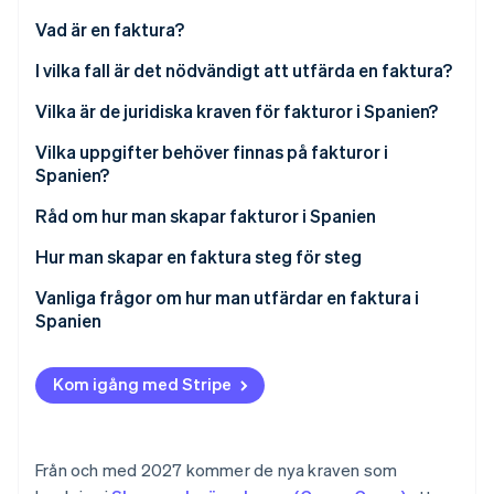
Identitetsverifiering online
Partner
Vad är en faktura?
Stripe App Marketplace
I vilka fall är det nödvändigt att utfärda en faktura?
Vilka är de juridiska kraven för fakturor i Spanien?
Stripe Sessions 2026
Vilka uppgifter behöver finnas på fakturor i
Se hur Stripe bygger den ekonomiska inf
Spanien?
Titta nu
Information som krävs enligt lag på alla fullständiga
Råd om hur man skapar fakturor i Spanien
fakturor
Hur man skapar en faktura steg för steg
Information som krävs enligt lag på olika
Vanliga frågor om hur man utfärdar en faktura i
fakturatyper
Spanien
Är det möjligt att utfärda en faktura utan att vara
registrerad som egenföretagare?
Kom igång med Stripe
Kan en faktura utfärdas till två personer?
Kan en faktura utfärdas utan moms?
Från och med 2027 kommer de nya kraven som