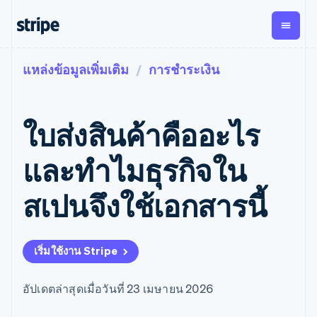
แหล่งข้อมูลเพิ่มเติม
การชำระเงิน
ตามขั้น
เอกสารประกอบ
เรียนรู้
การชำระเงิน
รายรับ
การ
แพลตฟอ
จัดการ
และ
องค์กร
Stripe Docs
บล็อก
เงิน
มาร์เก็ต
Payments
Billing
ธุรกิจสตาร์ทอัพ
ข้อมูลอ้างอิงเกี่ยวกับ API
เรื่องราวจากลูกค้า
ใบส่งสินค้าคืออะไร
การชำระเงิน
รายรับตาม
เพลส
ไลบรารีและ SDK
คู่มือ
ออนไลน์
แบบแผนล่วง
Stripe Apps
Global
Payment links
หน้า
Metronome
Payouts
Conne
และทำไมธุรกิจใน
การชำร
ตามกรณีใช้งาน
การชำระเงิน
การเรียกเก็บ
เบิกจ่าย
เงินสำห
การสนับสนุน
แบบไม่ต้อง
เงินตามการ
ให้กับ
สเปนจึงใช้เอกสารนี้
แพลตฟอ
คู่มือ
การค้าแบบใช้เอเจนต์
เขียนโค้ด
Checkout
ใช้งาน
การชำระเงิน
บุคคลที่
อีคอมเมิร์ซ
รับการสนับสนุน
UI การชำระ
ตามรอบบิล
สาม
บริการทางการเงินที่ผสาน
รับการชำระเงินออนไลน์
แพ็กเกจการสนับสนุนที่ได้
การจัดการ
เงินสำเร็จรูป
รวมในตัว
ติดตั้งใช้งานการชำระเงิน
รับการจัดการ
การชำระเงิน
Elements
เริ่มใช้งาน Stripe
การทำงานอัตโนมัติด้าน
สำเร็จรูป
บริการเฉพาะทาง
องค์ประกอบ UI
ตามรอบบิล
Invoicing
การเงิน
สร้างแพลตฟอร์มหรือ
ครั้งเดียวหรือ
ที่ยืดหยุ่น
ธุรกิจทั่วโลก
มาร์เก็ตเพลส
ตามแบบแผน
วิธีการชำระ
อัปเดตล่าสุดเมื่อวันที่ 23 เมษายน 2026
การชำระเงินในแอป
จัดการการชำระเงินตาม
เงิน
ล่วงหน้า
Tax
มาร์เก็ตเพลส
รอบบิล
เข้าถึงได้
คิดภาษีการ
บริษัท
การจัดการเงิน
เสนอการเรียกเก็บเงินตาม