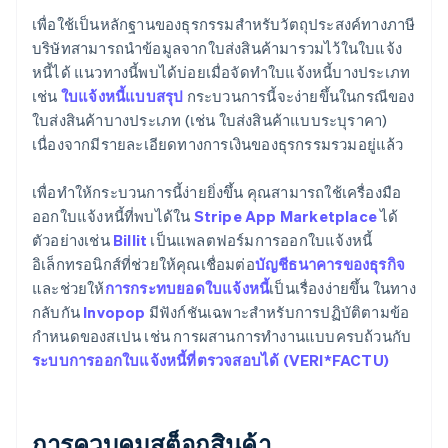
เพื่อใช้เป็นหลักฐานของธุรกรรมสำหรับวัตถุประสงค์ทางภาษี
บริษัทสามารถนำข้อมูลจากใบส่งสินค้ามารวมไว้ในใบแจ้ง
หนี้ได้ แนวทางนี้พบได้บ่อยเมื่อจัดทำใบแจ้งหนี้บางประเภท
เช่น
ใบแจ้งหนี้แบบสรุป
กระบวนการนี้จะง่ายขึ้นในกรณีของ
ใบส่งสินค้าบางประเภท (เช่น ใบส่งสินค้าแบบระบุราคา)
เนื่องจากมีรายละเอียดทางการเงินของธุรกรรมรวมอยู่แล้ว
เพื่อทำให้กระบวนการนี้ง่ายยิ่งขึ้น คุณสามารถใช้เครื่องมือ
ออกใบแจ้งหนี้ที่พบได้ใน
Stripe App Marketplace
ได้
ตัวอย่างเช่น
Billit
เป็นแพลตฟอร์มการออกใบแจ้งหนี้
อิเล็กทรอนิกส์ที่ช่วยให้คุณเชื่อมต่อ
บัญชีธนาคารของธุรกิจ
และช่วยให้
การกระทบยอดใบแจ้งหนี้
เป็นเรื่องง่ายขึ้น ในทาง
กลับกัน
Invopop
มีฟังก์ชันเฉพาะสำหรับการปฏิบัติตามข้อ
กำหนดของสเปน เช่น การผสานการทำงานแบบครบถ้วนกับ
ระบบการออกใบแจ้งหนี้ที่ตรวจสอบได้ (VERI*FACTU)
การควบคุมสต็อกสินค้า