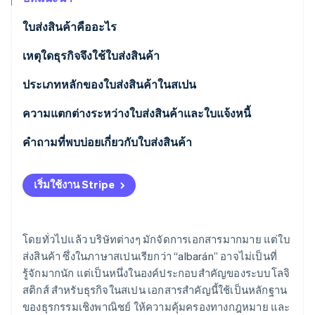
พาร์ทเนอร์
การก่อตั้งบริษัทสตาร์ทอัพ
Stripe App Marketplace
ใบส่งสินค้าคืออะไร
Climate
การขจัดคาร์บอน
เหตุใดธุรกิจจึงใช้ใบส่งสินค้า
การควบคุมการส่งสินค้า
ประเภทหลักของใบส่งสินค้าในสเปน
หลักฐานสำหรับข้อพิพาททางกฎหมาย
ความแตกต่างระหว่างใบส่งสินค้าและใบแจ้งหนี้
Stripe Sessions 2026
ดูว่า Stripe กำลังสร้างโครงสร้างพื้นฐานระบบเศรษฐกิจสำหรับ
การจัดเตรียมใบแจ้งหนี้
ระเบียบข้อบังคับ
คำถามที่พบบ่อยเกี่ยวกับใบส่งสินค้า
AI อย่างไร
รับชมเลย
การควบคุมสต็อกสินค้า
ความใช้ได้สำหรับวัตถุประสงค์ทางภาษี
เริ่มใช้งาน Stripe
เนื้อหา
เมื่อใดจึงจำเป็นต้องออกใบส่งสินค้าหรือใบแจ้งหนี้
โดยทั่วไปแล้ว บริษัทต่างๆ มักจัดการเอกสารมากมาย แต่ใบ
ส่งสินค้า ซึ่งในภาษาสเปนเรียกว่า “albarán” อาจไม่เป็นที่
รู้จักมากนัก แต่เป็นหนึ่งในองค์ประกอบสำคัญของระบบโลจิ
สติกส์ สำหรับธุรกิจในสเปน เอกสารสำคัญนี้ใช้เป็นหลักฐาน
ของธุรกรรมเชิงพาณิชย์ ให้ความคุ้มครองทางกฎหมาย และ