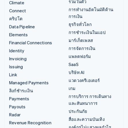
รวมในตัว
Climate
การทำงานอัตโนมัติด้าน
Connect
การเงิน
คริปโต
ธุรกิจทั่วโลก
Data Pipeline
การชำระเงินในแอป
Elements
มาร์เก็ตเพลส
Financial Connections
การจัดการเงิน
Identity
แพลตฟอร์ม
Invoicing
SaaS
Issuing
บริษัท AI
Link
แวดวงครีเอเตอร์
Managed Payments
เกม
ลิงก์ชำระเงิน
การบริการ การเดินทาง
Payments
และสันทนาการ
Payouts
ประกันภัย
Radar
สื่อและความบันเทิง
Revenue Recognition
องค์กรไม่แสวงผลกำไร