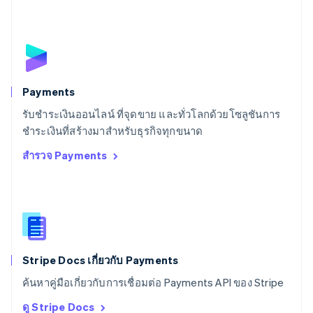
English
สโลวีเนีย
English
Italiano
สวิตเซอร์แลนด์
Deutsch
Français
Italiano
English
สวีเดน
Svenska
English
Payments
สหรัฐอเมริกา
English
Español
简体中文
รับชำระเงินออนไลน์ ที่จุดขาย และทั่วโลกด้วยโซลูชันการ
สหรัฐอาหรับเอมิเรตส์
ชำระเงินที่สร้างมาสำหรับธุรกิจทุกขนาด
English
สำรวจ Payments
สหราชอาณาจักร
English
สาธารณรัฐเช็ก
English
สิงคโปร์
English
简体中文
ออสเตรเลีย
English
Stripe Docs เกี่ยวกับ Payments
ออสเตรีย
ค้นหาคู่มือเกี่ยวกับการเชื่อมต่อ Payments API ของ Stripe
Deutsch
English
อิตาลี
ดู Stripe Docs