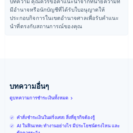
บทความ คุณควรขอคําแนะนําจากทนายความที่
ไทย
English
นอร์เวย์
มีอํานาจหรือนักบัญชีที่ได้รับใบอนุญาตให้
English
ประกอบกิจการในเขตอํานาจศาลเพื่อรับคําแนะ
นิวซีแลนด์
English
นําที่ตรงกับสถานการณ์ของคุณ
เนเธอร์แลนด์
Nederlands
English
บราซิล
Português
English
บัลแกเรีย
English
เบลเยียม
Nederlands
Français
Deutsch
English
โปรตุเกส
บทความอื่นๆ
Português
English
โปแลนด์
ดูบทความการชำระเงินทั้งหมด
English
ฝรั่งเศส
Français
English
ฟินแลนด์
คำสั่งชำระเงินในฝรั่งเศส: สิ่งที่ธุรกิจต้องรู้
English
Svenska
AI ในฟินเทค: ทำงานอย่างไร มีประโยชน์ตรงไหน และ
มอลตา
ข้อควรระวัง