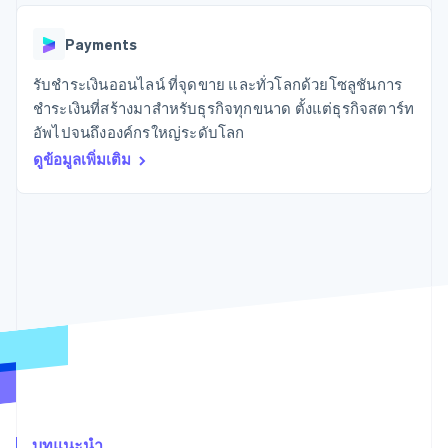
มากกว่า 125
ขายและ VAT
แพลตฟอร์ม
การใช้งาน
รายการ
Authorization
อัตโนมัติ
Revenue
แผนงานผลิตภัณฑ์
SaaS
ออกบัตรที่มีสเตเบิลคอยน์
Boost
Recognition
Payments
การประชุมประจำปีแบบ
รองรับอยู่
ยกระดับการ
เซสชัน
จัดเตรียมและจัดการ
ระบบ
ยอมรับการ
รับชำระเงินออนไลน์ ที่จุดขาย และทั่วโลกด้วยโซลูชันการ
ตำแหน่งงาน
บริการด้วยเอเจนต์
อัตโนมัติ
ชำระเงิน
Link
ห้องข่าว
ชำระเงินที่สร้างมาสำหรับธุรกิจทุกขนาด ตั้งแต่ธุรกิจสตาร์ท
ตามอุตสาหกรรม
การชำระเงินที่
สำหรับการ
Stripe
Stripe Press
อัพไปจนถึงองค์กรใหญ่ระดับโลก
Sigma
รวดเร็วขึ้น
ทำบัญชี
รายงานที่
บริษัท AI
ดูข้อมูลเพิ่มเติม
แหล่งข้อมูล
ออกแบบเอง
แวดวงครีเอเตอร์
Data
เกม
การติดต่อ
Pipeline
การบริการ การเดินทาง
การเชื่อมต่อการทำงาน
การซิงค์
และสันทนาการ
แอป
ติดต่อฝ่ายขาย
ข้อมูล
ประกันภัย
ตัวอย่างโค้ด
สมัครเป็นพาร์ทเนอร์
สื่อและความบันเทิง
บล็อกของนักพัฒนา
องค์กรไม่แสวงผลกำไร
สถานะ API
บริการเฉพาะทาง
ภาครัฐ
เพิ่มเติม
ธุรกิจค้าปลีก
Product roadmap
ดูสิ่งที่กำลังจะมาถึง
Radar
ระบบนิเวศ
การป้องกันการฉ้อโกง
บทแนะนำ
Atlas