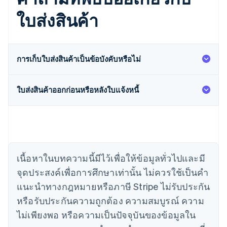
ใบส่งสินค้า
กรีซ
การเก็บใบส่งสินค้าเป็นข้อบังคับหรือไม่
English
เขตบริหารพิเศษฮ่องกง ประเทศจีน
English
简体中文
ใบส่งสินค้าออกก่อนหรือหลังใบแจ้งหนี้
แคนาดา
English
Français
โครเอเชีย
English
Italiano
จีนแผ่นดินใหญ่
简体中文
English
ไซปรัส
เนื้อหาในบทความนี้มีไว้เพื่อให้ข้อมูลทั่วไปและมี
English
จุดประสงค์เพื่อการศึกษาเท่านั้น ไม่ควรใช้เป็นคํา
ญี่ปุ่น
แนะนําทางกฎหมายหรือภาษี Stripe ไม่รับประกัน
日本語
English
เดนมาร์ก
หรือรับประกันความถูกต้อง ความสมบูรณ์ ความ
English
ไม่เพียงพอ หรือความเป็นปัจจุบันของข้อมูลใน
ไทย