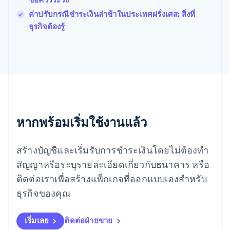
English
มาเลเซีย
ค่าปรับกรณีชำระเงินล่าช้าในประเทศฝรั่งเศส: สิ่งที่
English
简体中文
ธุรกิจต้องรู้
เม็กซิโก
Español
English
ยิบรอลตาร์
English
เยอรมนี
Deutsch
English
โรมาเนีย
English
ลักเซมเบิร์ก
หากพร้อมเริ่มใช้งานแล้ว
Français
Deutsch
English
ลัตเวีย
สร้างบัญชีและเริ่มรับการชำระเงินโดยไม่ต้องทำ
English
ลิกเตนสไตน์
สัญญาหรือระบุรายละเอียดเกี่ยวกับธนาคาร หรือ
Deutsch
English
ติดต่อเราเพื่อสร้างแพ็กเกจที่ออกแบบเองสำหรับ
ลิทัวเนีย
English
ธุรกิจของคุณ
สเปน
Español
English
สโลวาเกีย
เริ่มเลย
ติดต่อฝ่ายขาย