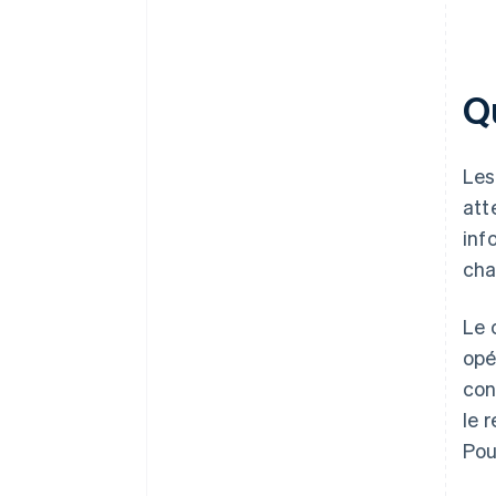
Qu
Les
att
inf
cha
Le 
opé
con
le 
Pou