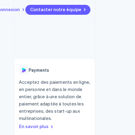
onnexion
Contacter notre équipe
Ressources
Écosystème
Contact
t marketplaces
Plus
Intégrations d'applications
Partenaires
Contacter notre équipe
Product roadmap
elle
Exemples de code
Stripe App Marketplace
Devenir partenaire
Découvrez les prochaines
r les
Blog des développeurs
évolutions
rs
État de l'API
 platforms
Radar
ciers intégrés
Payments
Prévention de la fraude
ratif
es et virtuelles
Atlas
Acceptez des paiements en ligne,
Constitution de start-up
en personne et dans le monde
Climate
entier, grâce à une solution de
Élimination du carbone
paiement adaptée à toutes les
Identity
entreprises, des start-up aux
Vérification de l'identité
multinationales.
En savoir plus