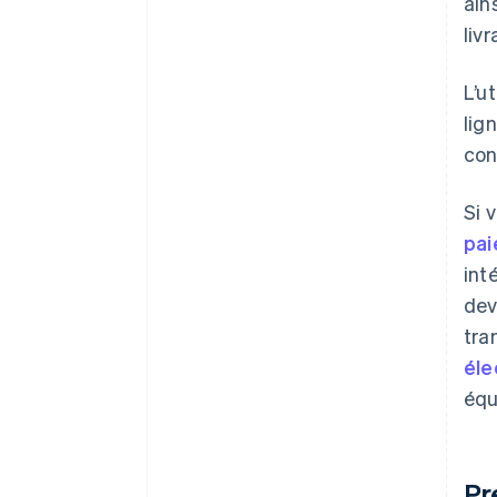
ain
liv
L’u
lig
con
Si 
pai
int
dev
tra
éle
équ
Pr