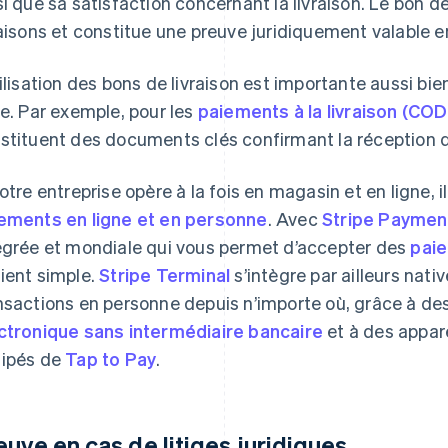
si que sa satisfaction concernant la livraison. Le bon de l
raisons et constitue une preuve juridiquement valable e
tilisation des bons de livraison est importante aussi bi
ne. Par exemple, pour les
paiements à la livraison (COD
stituent des documents clés confirmant la réception d
votre entreprise opère à la fois en magasin et en ligne, il
ements en ligne et en personne
. Avec
Stripe Paymen
égrée et mondiale qui vous permet d’accepter des
pai
ient simple.
Stripe Terminal
s’intègre par ailleurs nat
nsactions en personne depuis n’importe où, grâce à de
ctronique sans intermédiaire bancaire
et à des appar
ipés de
Tap to Pay
.
euve en cas de litiges juridiques