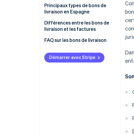
Con
Contrôle des livraisons
Principaux types de bons de
bon
livraison en Espagne
Preuve en cas de litiges
cer
juridiques
Différences entre les bons de
com
livraison et les factures
Préparation des factures
jur
Réglementations
FAQ sur les bons de livraison
Contrôle des stocks
Validité à des fins fiscales
Dan
Démarrer avec Stripe
ent
Contenu
Dans quels cas les bons de
Som
livraison ou les factures
doivent-ils être fournis ?