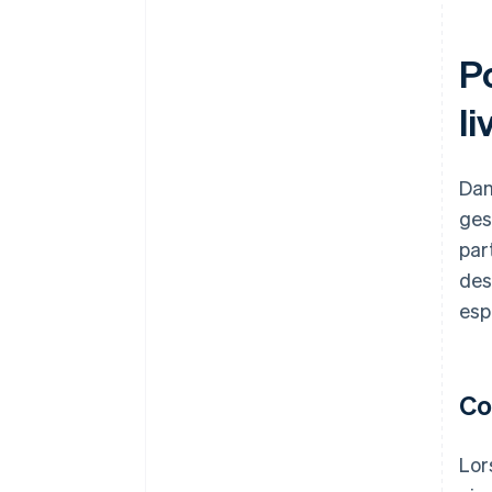
Po
li
Dan
ges
par
des
esp
Co
Lor