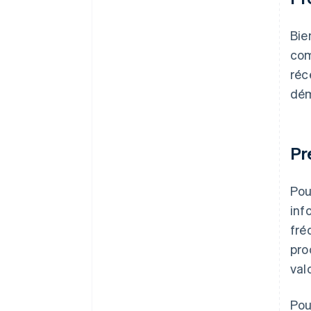
Bie
com
réc
dém
Pr
Pou
inf
fré
pro
val
Pou