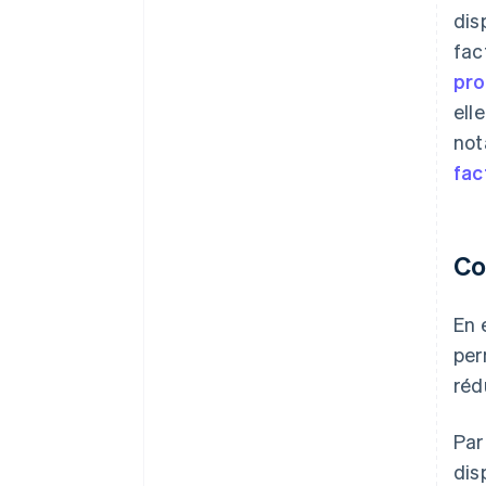
dis
fac
pro
ell
not
fac
Co
En 
per
réd
Par
dis