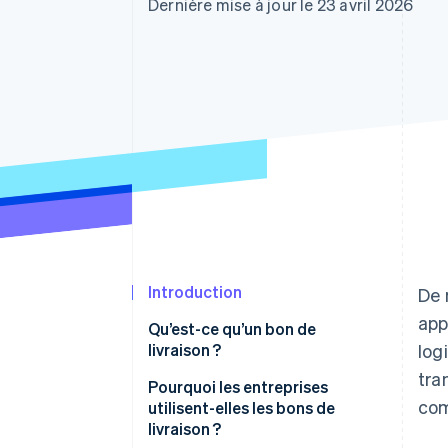
Authorization Boost
Dernière mise à jour le 23 avril 2026
Acceptation optimisée
Link
Paiements accélérés
Financial Connections
Comptes financiers associés
Introduction
De 
app
Qu’est-ce qu’un bon de
livraison ?
log
tra
Pourquoi les entreprises
com
utilisent-elles les bons de
livraison ?