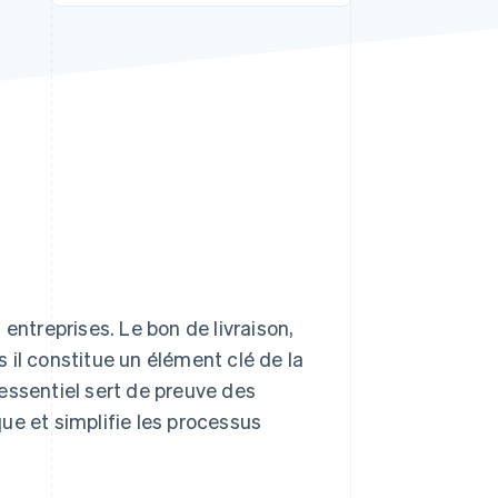
Stripe Sessions 2026
Découvrez comment
Stripe construit
l’infrastructure
économique de l’IA.
Regarder la vidéo
treprises. Le bon de livraison,
 il constitue un élément clé de la
essentiel sert de preuve des
ue et simplifie les processus