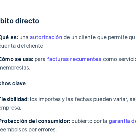
bito directo
Qué es:
una
autorización
de un cliente que permite q
cuenta del cliente.
Cómo se usa:
para
facturas recurrentes
como servicio
membresías.
hos clave
Flexibilidad:
los importes y las fechas pueden variar, se
empresa.
Protección del consumidor:
cubierto por la
garantía d
reembolsos por errores.