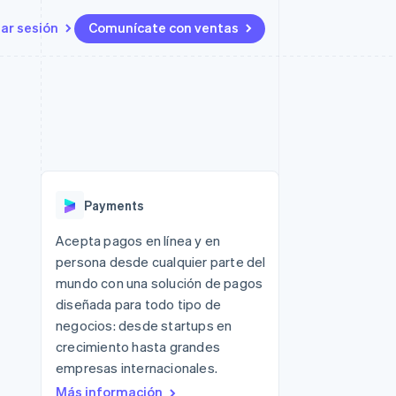
iar sesión
Comunícate con ventas
Recursos
Ecosistema
Contacto
 marketplaces
Más
Integraciones de aplicaciones
Socios
Contacta con ventas
Product roadmap
s
Ejemplos de código
Stripe App Marketplace
Conviértete en socio
Ver lo que viene
ataformas
Blog de desarrolladores
Estado de la API
Radar
Prevención de fraude
Payments
Atlas
Constitución de una startup
 lucro
Acepta pagos en línea y en
persona desde cualquier parte del
Climate
Eliminación de dióxido de
mundo con una solución de pagos
carbono
diseñada para todo tipo de
negocios: desde startups en
crecimiento hasta grandes
empresas internacionales.
Más información