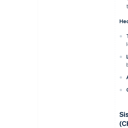
Hec
Si
(C