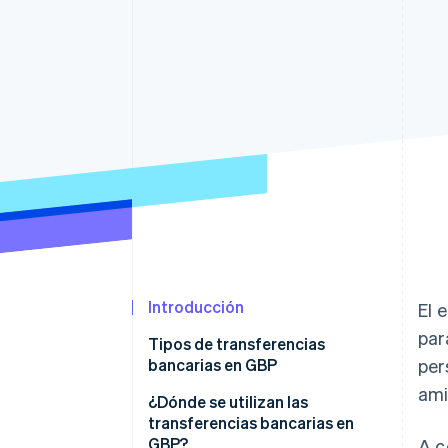
Introducción
El 
par
Tipos de transferencias
bancarias en GBP
per
ami
Transferencias bancarias de
¿Dónde se utilizan las
servicios de compensación
transferencias bancarias en
automatizados (Bacs)
GBP?
A c