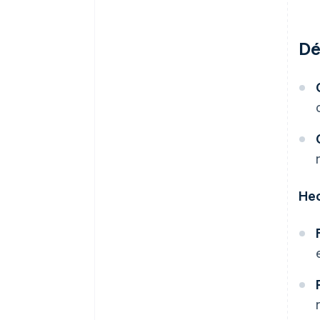
Dé
Hec