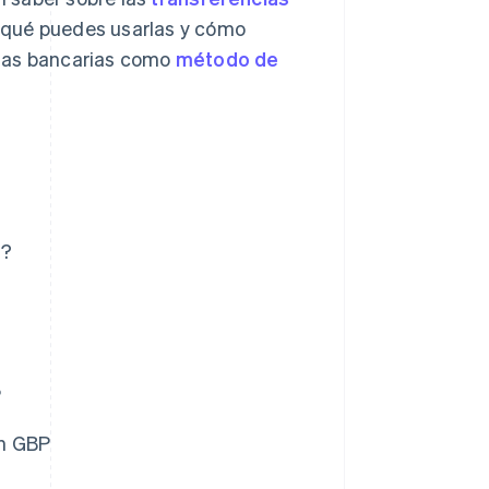
 qué puedes usarlas y cómo
cias bancarias como
método de
P?
P
en GBP