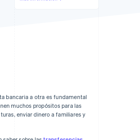
Sesiones de Stripe
2026
Descubre cómo Stripe
construye la
infraestructura
económica para la IA.
Mirar ahora
nta bancaria a otra es fundamental
ienen muchos propósitos para las
uras, enviar dinero a familiares y
 saber sobre las
transferencias