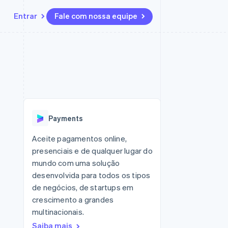
Entrar
Fale com nossa equipe
Recursos
Ecossistema
Contato
 marketplaces
Mais
Integrações de aplicativos
Parceiros
Fale com a equipe de vendas
Product roadmap
sões
Exemplos de códigos
Stripe App Marketplace
Seja um parceiro
Veja o que está chegando
ara plataformas
Blog de desenvolvedores
 platforms
zer
Status da API
Radar
ceiros
Prevenção de fraudes
Payments
Atlas
ativos
 e virtuais
Incorporação de startups
Aceite pagamentos online,
presenciais e de qualquer lugar do
Climate
Remoção de carbono
mundo com uma solução
desenvolvida para todos os tipos
Identity
Verificação de identidade
de negócios, de startups em
crescimento a grandes
multinacionais.
Saiba mais