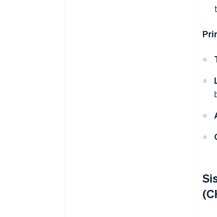
Pri
Si
(C