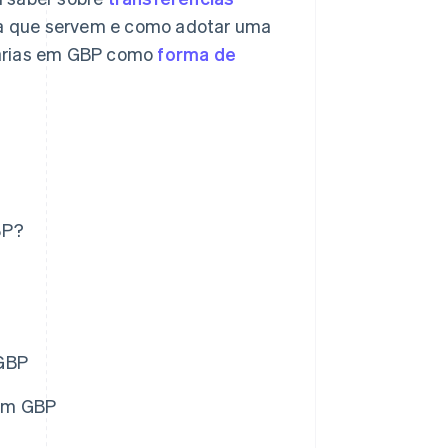
a que servem e como adotar uma
cárias em GBP como
forma de
BP?
 GBP
 em GBP