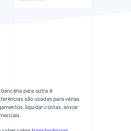
Stripe Sessions 2026
Veja como a Stripe está
construindo a
infraestrutura
econômica da IA.
Assista agora
 bancária para outra é
ferências são usadas para várias
gamentos, liquidar contas, enviar
merciais.
m saber sobre
transferências