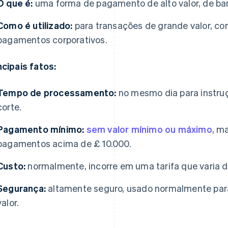
O que é:
uma forma de pagamento de alto valor, de ba
Como é utilizado:
para transações de grande valor, c
pagamentos corporativos.
ncipais fatos:
Tempo de processamento:
no mesmo dia para instruç
corte.
Pagamento mínimo:
sem valor mínimo ou máximo
, m
pagamentos acima de £ 10.000.
Custo:
normalmente, incorre em uma tarifa que varia 
Segurança:
altamente seguro, usado normalmente para 
valor.