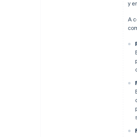
y e
A c
com