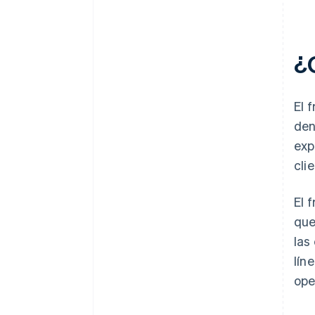
¿
El 
den
exp
cli
El 
que
las
lín
ope