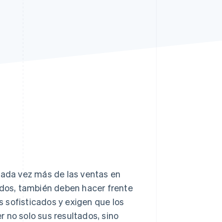
Sesiones de Stripe
2026
Descubre cómo Stripe
construye la
infraestructura
económica para la IA.
Mirar ahora
ada vez más de las ventas en
ados, también deben hacer frente
 sofisticados y exigen que los
 no solo sus resultados, sino