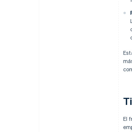
Est
más
com
T
El 
emp