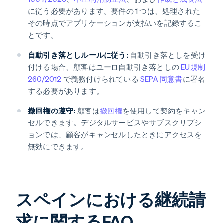
に従う必要があります。要件の 1 つは、処理された
その時点でアプリケーションが支払いを記録するこ
とです。
自動引き落としルールに従う:
自動引き落としを受け
付ける場合、顧客はユーロ自動引き落としの
EU規制
260/2012
で義務付けられている
SEPA 同意書
に署名
する必要があります。
撤回権の遵守:
顧客は
撤回権
を使用して契約をキャン
セルできます。デジタルサービスやサブスクリプシ
ョンでは、顧客がキャンセルしたときにアクセスを
無効にできます。
スペインにおける継続請
求に関するFAQ