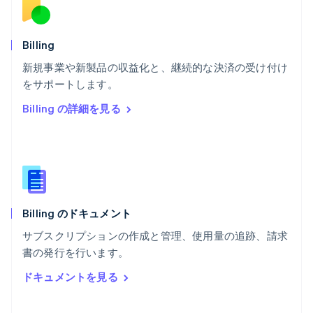
ベルギー
Nederlands
Français
Deutsch
English
ポーランド
Billing
English
新規事業や新製品の収益化と、継続的な決済の受け付け
ポルトガル
Português
English
をサポートします。
マルタ
Billing の詳細を見る
English
マレーシア
English
简体中文
メキシコ
Español
English
ラトビア
English
Billing のドキュメント
リトアニア
English
サブスクリプションの作成と管理、使用量の追跡、請求
リヒテンシュタイン
書の発行を行います。
Deutsch
English
ルーマニア
ドキュメントを見る
English
ルクセンブルグ
Français
Deutsch
English