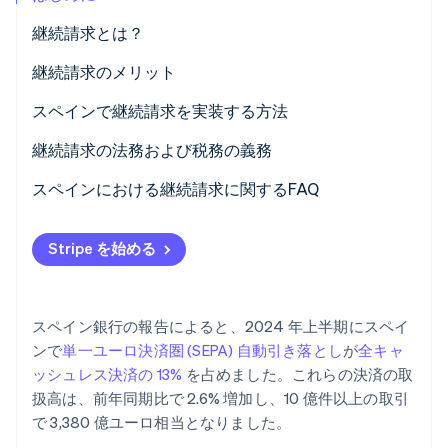
パートナー
Climate
継続請求とは？
Stripe App Marketplace
カーボンリムーバル
継続請求のメリット
Identity
オンライン本人確認
企業にとってのメリット
スペインで継続請求を実装する方法
顧客にとってのメリット
継続請求の法務および税務の義務
スペインにおける継続請求に関するFAQ
Stripe Sessions 2026
継続請求サイクル中に顧客が変更を行った場合、企業
Stripe が AI の経済インフラをどのように構築しているかを
Stripe を始める
はどのような対応を取る必要がありますか？
ご覧ください。
こちらをご覧ください
継続請求サイクルごとに SEPA 同意書を更新する必要
がありますか？
スペイン銀行の報告によると、2024 年上半期にスペイ
ンで
単一ユーロ決済圏 (SEPA) 自動引き落とし
が
全キャ
ッシュレス決済の 13%
を占めました。これらの決済の取
扱高は、前年同期比で 2.6% 増加し、10 億件以上の取引
で 3,380 億ユーロ相当となりました。