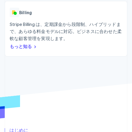
Recognition
ポーネント
SaaS
従量課金請求を提供
決済手段
製品ロードマップ
ステーブルコイン担保型
会計管理の
125 以上の決
Billing
Sessions 年次カンファ
のカードを発行
自動化
済手段を利用
レンス
エージェントによるサー
Stripe
可能
Terminal
Stripe Billing は、定期課金から段階制、ハイブリッドま
採用情報
ビスのプロビジョニング
Sigma
業種別
対面支払い
ニュースルーム
と管理
で、あらゆる料金モデルに対応。ビジネスに合わせた柔
カスタムレ
Authorization
Stripe Press
軟な顧客管理を実現します。
ポート
Boost
AI 企業
Data
決済成功率の
クリエイターエコノミ―
もっと知る
Pipeline
最適化
ゲーム
リソース
データの同
Link
ホスピタリティ、旅行、
お問い合わせ
期
スピーディー
レジャー
な決済
保険
アプリへの導入
営業にお問い合わせ
メディアおよびエンター
コードサンプル
パートナーになる
テインメント
開発者のブログ
非営利団体
API ステータス
プロフェッショナルサー
その他
ビス
Product roadmap
パブリックセクター
今後の予定を確認
小売業
Radar
不正防止
エコシステム
Atlas
はじめに
スタートアップの企業設立