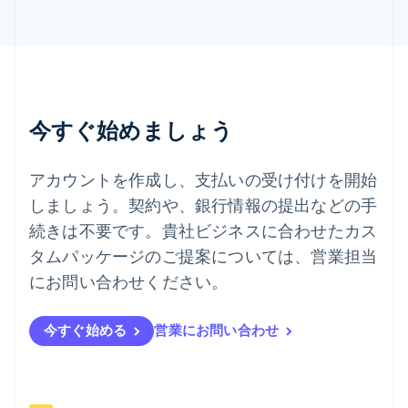
タイ
ไทย
English
チェコ共和国
English
デンマーク
English
今すぐ始めましょう
ドイツ
Deutsch
English
ニュージーランド
アカウントを作成し、支払いの受け付けを開始
English
しましょう。契約や、銀行情報の提出などの手
ノルウェー
English
続きは不要です。貴社ビジネスに合わせたカス
ハンガリー
タムパッケージのご提案については、営業担当
English
フィンランド
にお問い合わせください。
English
Svenska
ブラジル
今すぐ始める
営業にお問い合わせ
Português
English
フランス
Français
English
ブルガリア
English