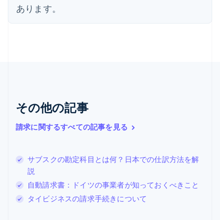
あります。
カナダ
English
Français
キプロス
English
ギリシア
English
クロアチア
English
Italiano
ジブラルタル
English
その他の記事
シンガポール
English
简体中文
請求に関するすべての記事を見る
スイス
Deutsch
Français
Italiano
English
スウェーデン
サブスクの勘定科目とは何？日本での仕訳方法を解
Svenska
English
スペイン
説
Español
English
自動請求書：ドイツの事業者が知っておくべきこと
スロバキア
タイビジネスの請求手続きについて
English
スロベニア
English
Italiano