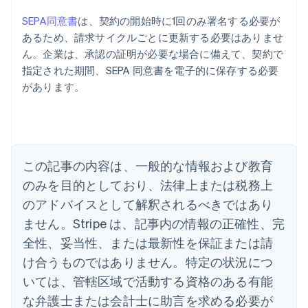
SEPA同意書
は、契約の開始時に1回のみ署名する必要が
あるため、請求サイクルごとに更新する必要はありませ
アイルランド
ん。企業は、承認の証明が必要な場合に備えて、契約で
English
指定された期間、SEPA 同意書を電子的に保存する必要
アメリカ
があります。
English
Español
简体中文
アラブ首長国連邦
English
イギリス
English
イタリア
この記事の内容は、一般的な情報および教育
Italiano
English
インド
のみを目的としており、法律上または税務上
English
のアドバイスとして解釈されるべきではあり
エストニア
ません。Stripe は、記事内の情報の正確性、完
English
オーストラリア
全性、妥当性、または最新性を保証または請
English
け合うものではありません。特定の状況につ
オーストリア
いては、管轄区域で活動する資格のある有能
Deutsch
English
オランダ
な弁護士または会計士に助言を求める必要が
Nederlands
English