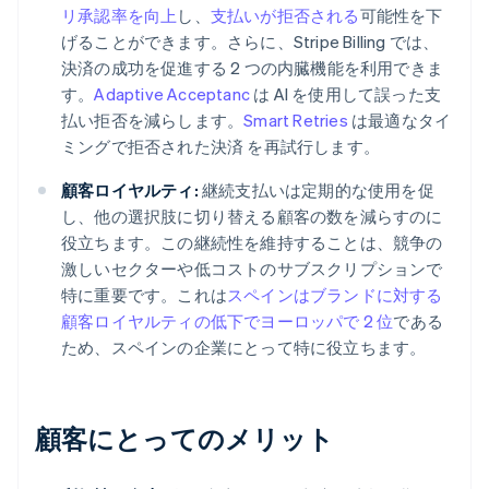
リ承認率を向上
し、
支払いが拒否される
可能性を下
げることができます。さらに、Stripe Billing では、
決済の成功を促進する 2 つの内臓機能を利用できま
す。
Adaptive Acceptanc
は AI を使用して誤った支
払い拒否を減らします。
Smart Retries
は最適なタイ
ミングで拒否された決済 を再試行します。
顧客ロイヤルティ:
継続支払いは定期的な使用を促
し、他の選択肢に切り替える顧客の数を減らすのに
役立ちます。この継続性を維持することは、競争の
激しいセクターや低コストのサブスクリプションで
特に重要です。これは
スペインはブランドに対する
顧客ロイヤルティの低下でヨーロッパで 2 位
である
ため、スペインの企業にとって特に役立ちます。
顧客にとってのメリット