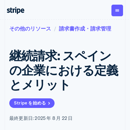
その他のリソース
請求書作成・請求管理
企業規模別
ドキュメント
学ぶ
支払い
収益
資金管
プラッ
理
フォー
大企業向け
Stripe のドキュメント
ブログ
とマー
Payments
Billing
スタートアップ向け
API リファレンス
導入事例
継続請求: スペイン
オンライン決
経常収益
ットプ
Global
ライブラリと SDK
ガイド
済
Metronome
Payouts
イス
Stripe Apps
Managed
の企業における定義
従量課金
Payments
第三者
Connec
ユースケース別
マーチャント
サブスクリ
への入
サポート
プション
オブレコード
金
とメリット
プラッ
ガイド
エージェンティックコマ
サブスクリ
ソリューショ
Payment links
フォー
ース
サポートに問い合わせる
プションの
ン
決済の
E コマース / ECサイト
オンライン決済を受け付
管理サポートプラン
コーディング
管理
Invoicing
築
埋込型金融
け
プロフェッショナルサー
1 回限りまた
不要の決済ペ
Stripe を始める
請求・財務関連
構築済みの決済を実装
ビス
は継続
ージ
Checkout
グローバルビジネス
プラットフォームまたは
構築済み決済
Tax
アプリ内決済
マーケットプレイスを構
消費税と
UI
最終更新日: 2025 年 8 月 22 日
マーケットプレイス
築する
VAT の自動
Elements
資金管理
サブスクリプションを管
柔軟な UI コン
計算
Revenue
会社
プラットフォーム
理