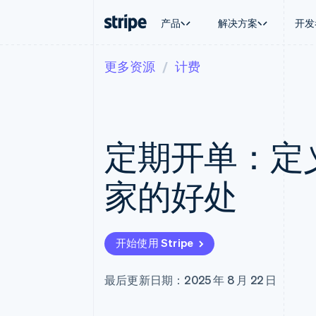
产品
解决方案
开发
更多资源
计费
按企业阶段
文档
学习
按应用场
支持
支付
营收
大型企业
Stripe 文档
博客
智能体
获取支
Payments
Billing
初创企业
API 参考文档
客户案例
加密货
托管支
在线支付
经常性收入
库与 SDK
指南
电子商
专业服
Managed Payments
Metronome
Stripe Apps
定期开单：定
嵌入式
备案商家解决方案
按用量计费
财务自
Payment links
Subscriptions
全球化
无代码支付
订阅管理
应用内
家的好处
Checkout
Invoicing
交易市
预构建支付界面
一次性或定期账单
资金管
Elements
Tax
平台
灵活的 UI 组件
销售税和增值税自动
SaaS
Payment methods
Revenue Recogniti
开始使用 Stripe
接入 125+ 种支付方式
会计自动化
Terminal
Stripe Sigma
线下支付
自定义报告
最后更新日期：2025 年 8 月 22 日
Authorization Boost
Data Pipeline
支付成功率优化
数据同步
Link