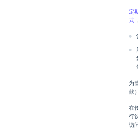
定
式
为
款
在
行
访