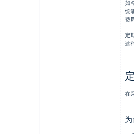
如
统
费
定
这
在
为