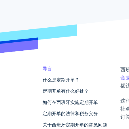
加速结账
Financial Connections
关联金融账户数据
导言
西
金支
什么是定期开单？
额达
定期开单有什么好处？
这
为商家带来的优势
如何在西班牙实施定期开单
社会
为客户带来的优势
定期开单的法律和税务义务
订
关于西班牙定期开单的常见问题