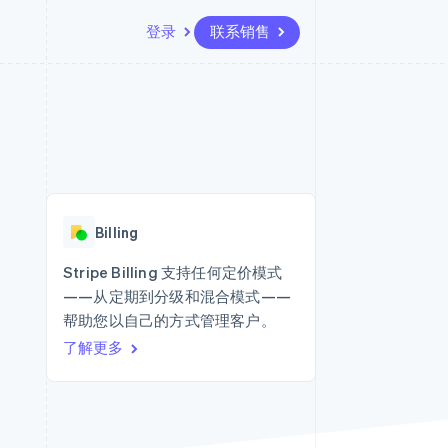
登录
联系销售
资源
生态系统
联系
场
更多
应用集成
合作伙伴
联系销售
Product roadmap
代码示例
Stripe App Marketplace
成为合作伙伴
了解未来规划
开发者博客
版
API 状态
Radar
欺诈防范
台版
Billing
务
Atlas
初创企业注册
Stripe Billing 支持任何定价模式
卡
——从定期到分级和混合模式——
Climate
碳移除
帮助您以自己的方式管理客户。
了解更多
Identity
在线身份验证