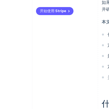
如
如果客户在定期开单周期内进行
并
开始使用 Stripe
更改，商家应采取哪些行动？
是否有必要在每个定期开单周期
本
更新 SEPA 授权？