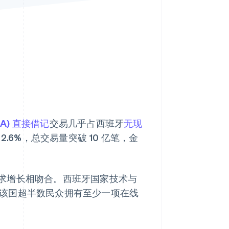
Stripe Sessions 2026
了解 Stripe 如何为 AI 构
建经济基础设施。
立即观看
A) 直接借记
交易几乎占西班牙
无现
.6%，总交易量突破 10 亿笔，金
求增长相吻合。西班牙国家技术与
该国超半数民众拥有至少一项在线