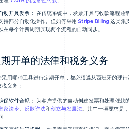
处理
77.5% 的经常性付款
。
自动开具发票：
在传统系统中，发票开具与收款流程通
支持部分自动化操作。但如何采用
Stripe Billing
这类集
以在每个计费周期实现两个流程的自动同步。
定期开单的法律和税务义务
论采用哪种工具进行定期开单，都必须遵从西班牙的现行
收税义务：
确保软件合规：
为客户提供的自动创建发票和处理催款
皇家法令
、
反欺诈法
和
创立与发展法
。其中一项要求是
间。