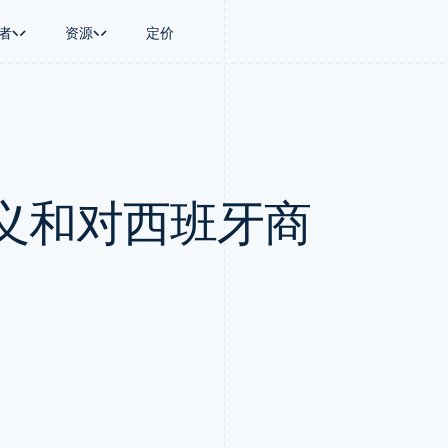
者
资源
定价
景
指南
按行业
公司
资金管理
平台和交易市
商务
持
接受线上付款
AI 企业
产品路线图
Treasury
Connect
币
持方案
实施预置结账流程
创作者经济
Sessions 年度大会
企业财务
平台支付
务
务
构建平台或交易市场
游戏
招聘
Global Payouts
Capital 平台
义和对西班牙商
金融
管理订阅
酒店、旅游与休闲
资讯中心
向第三方打款
客户融资
动化
提供按用量计费
保险
Stripe Press
Capital
Treasury 平
企业
发行稳定币支持的支付卡
媒体与娱乐
企业融资
嵌入式金融服
支付
通过智能体配置和管理服务
非营利组织
Crypto
Issuing
场
专业服务
钱包、稳定币发行和发卡基础设
实体卡和虚拟
理
公共部门
施
零售
化
Crypto Onramp
on
可嵌入的加密货币购买