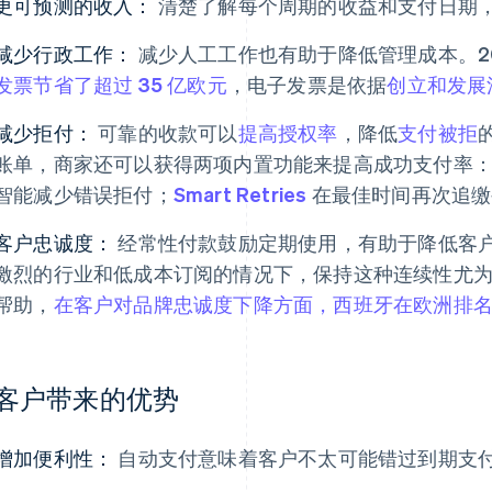
更可预测的收入：
清楚了解每个周期的收益和支付日期
减少行政工作：
减少人工工作也有助于降低管理成本。20
发票节省了超过 35 亿欧元
，电子发票是依据
创立和发展
减少拒付：
可靠的收款可以
提高授权率
，降低
支付被拒
的
账单，商家还可以获得两项内置功能来提高成功支付率
智能减少错误拒付；
Smart Retries
在最佳时间再次追缴
客户忠诚度：
经常性付款鼓励定期使用，有助于降低客
激烈的行业和低成本订阅的情况下，保持这种连续性尤
帮助，
在客户对品牌忠诚度下降方面，西班牙在欧洲排
客户带来的优势
增加便利性：
自动支付意味着客户不太可能错过到期支