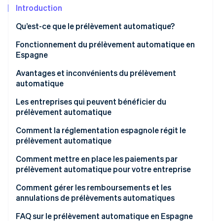
Commerce de détail
État des API
Introduction
Atlas
Constitution d'une entreprise
Qu’est-ce que le prélèvement automatique?
Climate
Élimination du carbone
Écosystème
Fonctionnement du prélèvement automatique en
Espagne
Identity
Partenaires
Vérification de l'identité
Stripe App Marketplace
Signature
Avantages et inconvénients du prélèvement
automatique
Reçu
Avantages du prélèvement automatique pour les
Les entreprises qui peuvent bénéficier du
Paiement
clients
prélèvement automatique
Stripe Sessions 2026
Avantages du prélèvement automatique pour les
Services d’abonnement
Comment la réglementation espagnole régit le
Découvrez comment Stripe construit l’infrastructure écon
entreprises
prélèvement automatique
l’IA.
Petites et moyennes entreprises (PME) et grandes
Regarder
Inconvénients du prélèvement automatique
entreprises dans les environnements
Comment mettre en place les paiements par
interentreprises
prélèvement automatique pour votre entreprise
Services financiers
Choisir les offres
Comment gérer les remboursements et les
annulations de prélèvements automatiques
Organismes à but non lucratif
Définir la fréquence de facturation
Remboursements des prélèvements automatiques
FAQ sur le prélèvement automatique en Espagne