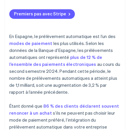
Gestion immobilière
Mettre en place le prélèvement automatique
comme mode de paiement
Annulation des prélèvements automatiques
Toutes les banques espagnoles acceptent-elles les
Institutions publiques
prélèvements automatiques?
Premiers pas avec Stripe
Automatiser la facturation
Que se passe-t-il si le client ne dispose pas de fonds
suffisants lors du traitement d’un prélèvement
En Espagne, le prélèvement automatique est l’un des
automatique?
modes de paiement
les plus utilisés. Selon les
Que doit faire une entreprise si le client modifie son
données de la Banque d’Espagne, les prélèvements
abonnement au milieu d’une période de facturation?
automatiques ont représenté
plus de 12 % de
Le mandat SEPA doit-il être renouvelé pour chaque
l’ensemble des paiements électroniques
au cours du
paiement par prélèvement automatique?
second semestre 2024. Pendant cette période, le
nombre de prélèvements automatiques a atteint plus
de 1,1 milliard, soit une augmentation de 3,2 % par
rapport à l’année précédente.
Étant donné que
86 % des clients déclarent souvent
renoncer à un achat
s’ils ne peuvent pas choisir leur
mode de paiement préféré, l’intégration du
prélèvement automatique dans votre entreprise