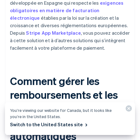
développée en Espagne qui respecte les
exigences
obligatoires en matière de facturation
électronique
établies par la loi sur la création et la
croissance et diverses réglementations européennes.
Depuis
Stripe App Marketplace
, vous pouvez accéder
à cette solution et à d’autres solutions qui s’intègrent
facilement à votre plateforme de paiement.
Comment gérer les
remboursements et les
annulations de
You’re viewing our website for Canada, but it looks like
you’re in the United States.
prélèvements
Switch to the United States site
automatiques