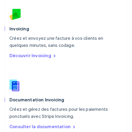
Norvège
English
Nouvelle-Zélande
English
Pays-Bas
Invoicing
Nederlands
English
Créez et envoyez une facture à vos clients en
Pologne
English
quelques minutes, sans codage.
Portugal
Découvrir Invoicing
Português
English
RAS de Hong Kong, Chine
English
简体中文
République tchèque
English
Roumanie
English
Documentation Invoicing
Royaume-Uni
English
Créez et gérez des factures pour les paiements
Singapour
ponctuels avec Stripe Invoicing.
English
简体中文
Slovaquie
Consulter la documentation
English