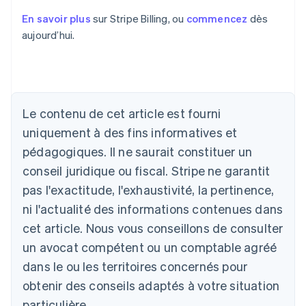
En savoir plus
sur Stripe Billing, ou
commencez
dès
aujourd’hui.
Allemagne
Deutsch
English
Australie
English
Le contenu de cet article est fourni
Autriche
uniquement à des fins informatives et
Deutsch
English
Belgique
pédagogiques. Il ne saurait constituer un
Nederlands
Français
Deutsch
English
conseil juridique ou fiscal. Stripe ne garantit
Brésil
pas l'exactitude, l'exhaustivité, la pertinence,
Português
English
Bulgarie
ni l'actualité des informations contenues dans
English
cet article. Nous vous conseillons de consulter
Canada
un avocat compétent ou un comptable agréé
English
Français
Chine continentale
dans le ou les territoires concernés pour
简体中文
English
obtenir des conseils adaptés à votre situation
Chypre
English
particulière.