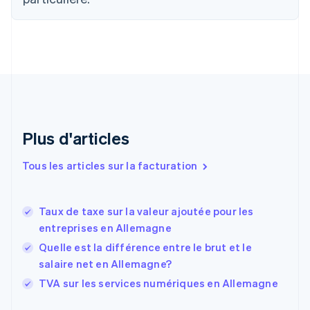
Croatie
English
Italiano
Danemark
English
Émirats arabes unis
English
Espagne
Español
English
Estonie
Plus d'articles
English
États-Unis
Tous les articles sur la facturation
English
Español
简体中文
Finlande
English
Svenska
France
Taux de taxe sur la valeur ajoutée pour les
Français
English
entreprises en Allemagne
Gibraltar
Quelle est la différence entre le brut et le
English
Grèce
salaire net en Allemagne?
English
TVA sur les services numériques en Allemagne
Hongrie
English