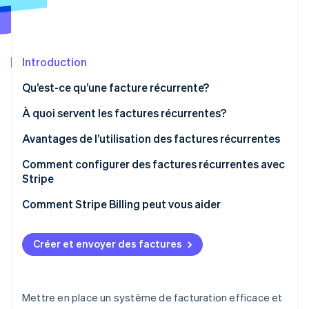
Commerce de détail
État des API
Atlas
Constitution d'une entreprise
Climate
Élimination du carbone
Écosystème
Introduction
Identity
Qu’est-ce qu’une facture récurrente?
Partenaires
Vérification de l'identité
Stripe App Marketplace
À quoi servent les factures récurrentes?
Avantages de l’utilisation des factures récurrentes
Comment configurer des factures récurrentes avec
Stripe Sessions 2026
Stripe
Découvrez comment Stripe construit l’infrastructure écon
l’IA.
Configuration initiale et création du compte
Comment Stripe Billing peut vous aider
Regarder
Accédez à la section Facturation
Créer et envoyer des factures
Créer un abonnement
Saisissez les détails du produit ou du service
Mettre en place un système de facturation efficace et
Déterminer des paramètres supplémentaires