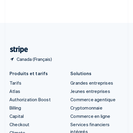
Slovénie
English
Italiano
Suède
Svenska
English
Suisse
Deutsch
Français
Italiano
English
Thaïlande
ไทย
English
Canada (Français)
Produits et tarifs
Solutions
Tarifs
Grandes entreprises
Atlas
Jeunes entreprises
Authorization Boost
Commerce agentique
Billing
Cryptomonnaie
Capital
Commerce en ligne
Checkout
Services financiers
intégrés
Climate