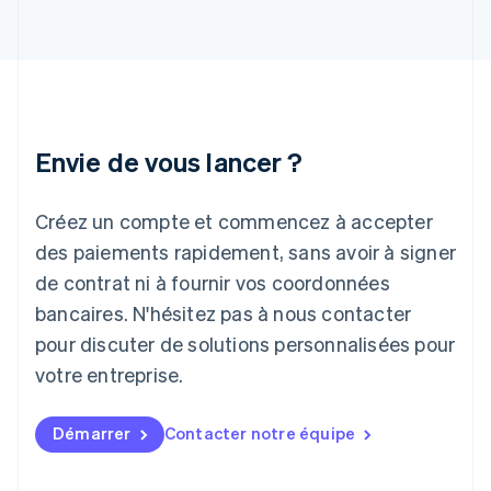
Inde
English
Irlande
English
Italie
Italiano
English
Japon
Envie de vous lancer ?
日本語
English
Lettonie
Créez un compte et commencez à accepter
English
Liechtenstein
des paiements rapidement, sans avoir à signer
Deutsch
English
de contrat ni à fournir vos coordonnées
Lituanie
English
bancaires. N'hésitez pas à nous contacter
Luxembourg
pour discuter de solutions personnalisées pour
Français
Deutsch
English
Malaisie
votre entreprise.
English
简体中文
Malte
Démarrer
Contacter notre équipe
English
Mexique
Español
English