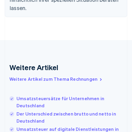
Frankreich
lassen.
Français
English
Gibraltar
English
Griechenland
English
Indien
English
Irland
English
Italien
Weitere Artikel
Italiano
English
Japan
Weitere Artikel zum Thema Rechnungen
日本語
English
Kanada
English
Français
Umsatzsteuersätze für Unternehmen in
Kroatien
Deutschland
English
Italiano
Lettland
Der Unterschied zwischen brutto und netto in
English
Deutschland
Liechtenstein
Umsatzsteuer auf digitale Dienstleistungen in
Deutsch
English