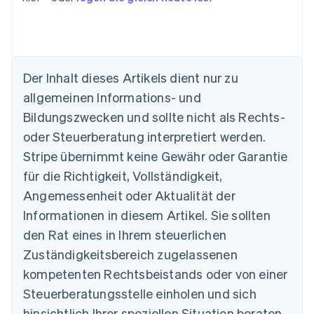
Australien
Der Inhalt dieses Artikels dient nur zu
English
allgemeinen Informations- und
Belgien
Nederlands
Français
Deutsch
English
Bildungszwecken und sollte nicht als Rechts-
Brasilien
oder Steuerberatung interpretiert werden.
Português
English
Bulgarien
Stripe übernimmt keine Gewähr oder Garantie
English
für die Richtigkeit, Vollständigkeit,
Dänemark
Angemessenheit oder Aktualität der
English
Deutschland
Informationen in diesem Artikel. Sie sollten
Deutsch
English
den Rat eines in Ihrem steuerlichen
Estland
Zuständigkeitsbereich zugelassenen
English
Festlandchina
kompetenten Rechtsbeistands oder von einer
简体中文
English
Steuerberatungsstelle einholen und sich
Finnland
English
Svenska
hinsichtlich Ihrer speziellen Situation beraten