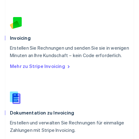
Rumänien
English
Schweden
Svenska
English
Schweiz
Deutsch
Français
Italiano
English
Invoicing
Singapur
English
简体中文
Erstellen Sie Rechnungen und senden Sie sie in wenigen
Slowakei
Minuten an Ihre Kundschaft – kein Code erforderlich.
English
Mehr zu Stripe Invoicing
Slowenien
English
Italiano
Sonderverwaltungsregion Hongkong,
China
English
简体中文
Spanien
Español
English
Dokumentation zu Invoicing
Thailand
ไทย
English
Erstellen und verwalten Sie Rechnungen für einmalige
Tschechische Republik
Zahlungen mit Stripe Invoicing.
English
Ungarn