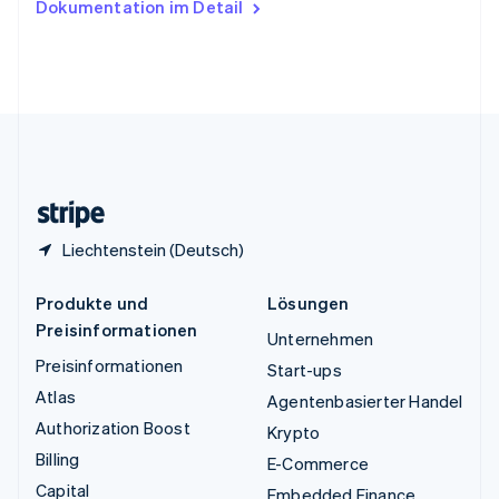
Dokumentation im Detail
English
Vereinigte Arabische Emirate
English
Vereinigte Staaten
English
Español
简体中文
Vereinigtes Königreich
English
Zypern
English
Liechtenstein (Deutsch)
Produkte und
Lösungen
Preisinformationen
Unternehmen
Preisinformationen
Start-ups
Atlas
Agentenbasierter Handel
Authorization Boost
Krypto
Billing
E-Commerce
Capital
Embedded Finance