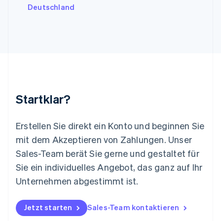
Litauen
Deutschland
English
Luxemburg
Français
Deutsch
English
Malaysia
English
简体中文
Malta
English
Mexiko
Startklar?
Español
English
Neuseeland
English
Erstellen Sie direkt ein Konto und beginnen Sie
Niederlande
mit dem Akzeptieren von Zahlungen. Unser
Nederlands
English
Norwegen
Sales-Team berät Sie gerne und gestaltet für
English
Sie ein individuelles Angebot, das ganz auf Ihr
Österreich
Deutsch
English
Unternehmen abgestimmt ist.
Polen
English
Portugal
Jetzt starten
Sales-Team kontaktieren
Português
English