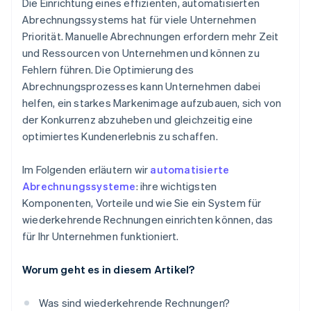
Die Einrichtung eines effizienten, automatisierten
Festlegen weiterer Einstellungen
Abrechnungssystems hat für viele Unternehmen
Priorität. Manuelle Abrechnungen erfordern mehr Zeit
Vorschau und Fertigstellung
und Ressourcen von Unternehmen und können zu
Überwachen und verwalten
Fehlern führen. Die Optimierung des
Abrechnungsprozesses kann Unternehmen dabei
Evaluieren und iterieren
helfen, ein starkes Markenimage aufzubauen, sich von
der Konkurrenz abzuheben und gleichzeitig eine
optimiertes Kundenerlebnis zu schaffen.
Im Folgenden erläutern wir
automatisierte
Abrechnungssysteme
: ihre wichtigsten
Komponenten, Vorteile und wie Sie ein System für
wiederkehrende Rechnungen einrichten können, das
für Ihr Unternehmen funktioniert.
Worum geht es in diesem Artikel?
Was sind wiederkehrende Rechnungen?