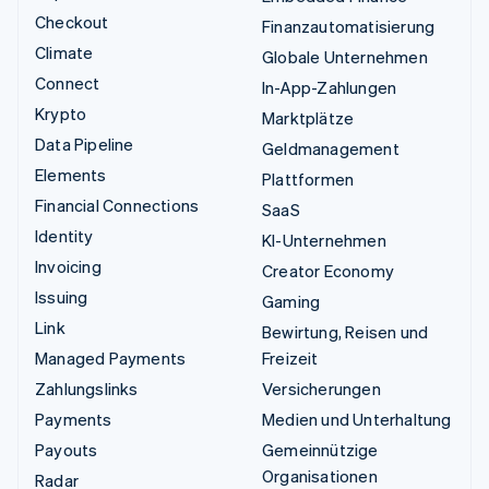
Checkout
Finanzautomatisierung
Climate
Globale Unternehmen
Connect
In-App-Zahlungen
Krypto
Marktplätze
Data Pipeline
Geldmanagement
Elements
Plattformen
Financial Connections
SaaS
Identity
KI-Unternehmen
Invoicing
Creator Economy
Issuing
Gaming
Link
Bewirtung, Reisen und
Managed Payments
Freizeit
Zahlungslinks
Versicherungen
Payments
Medien und Unterhaltung
Payouts
Gemeinnützige
Organisationen
Radar