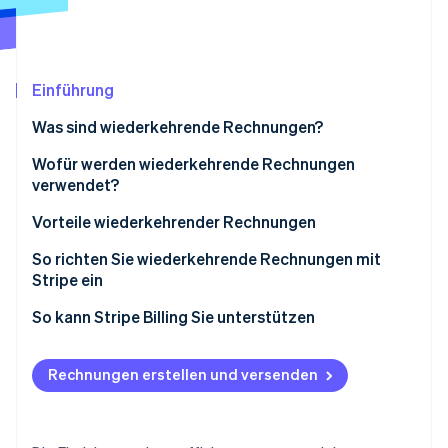
Betrugsprävention
Ecosystem
Atlas
Start-up-Gründung
Partner
Stripe App-Marktplatz
Climate
Einführung
CO₂-Entnahme
Was sind wiederkehrende Rechnungen?
Wofür werden wiederkehrende Rechnungen
verwendet?
Stripe-Sessions 2026
Vorteile wiederkehrender Rechnungen
Erfahren Sie, wie Stripe Lösungen für die Wirtschaft
Jetzt ansehen
So richten Sie wiederkehrende Rechnungen mit
Stripe ein
Ersteinrichtung und Kontoerstellung
So kann Stripe Billing Sie unterstützen
Navigieren zum Abschnitt für Rechnungsstellung
Rechnungen erstellen und versenden
Ein Abo erstellen
Angaben zu Produkt oder Dienstleistung