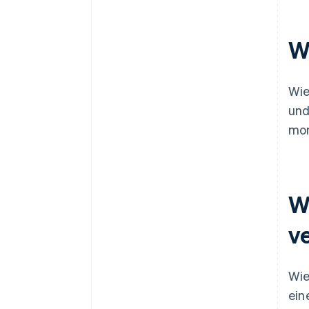
Überwachen und verwalten
W
Evaluieren und iterieren
Wie
und
mon
W
v
Wie
ein