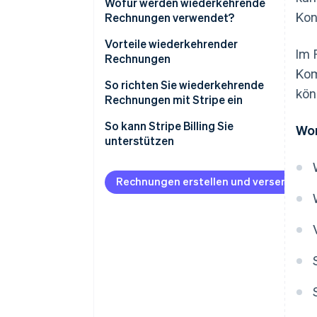
Wofür werden wiederkehrende
Kon
Rechnungen verwendet?
Vorteile wiederkehrender
Im 
Rechnungen
Kom
So richten Sie wiederkehrende
kön
Rechnungen mit Stripe ein
Ersteinrichtung und
So kann Stripe Billing Sie
Wor
Kontoerstellung
unterstützen
Navigieren zum Abschnitt für
Rechnungsstellung
Rechnungen erstellen und versenden
Ein Abo erstellen
Angaben zu Produkt oder
Dienstleistung
Festlegen weiterer
Einstellungen
Vorschau und Fertigstellung