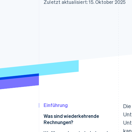
Optimierung der
Datensynchronisier
Zuletzt aktualisiert: 15. Oktober 2025
Autorisierungsraten
Link
Beschleunigter Bezahlvorgang
Financial Connections
Verbundene Finanzdaten
Einführung
Die
Unt
Was sind wiederkehrende
Rechnungen?
Unt
kan