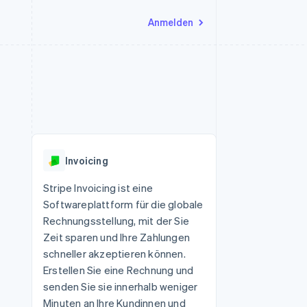
Anmelden
Ressourcen
Ecosystem
Kontakt
nd Marktplätze
Mehr
App-Integrationen
Partner
Sales-Team kontaktieren
Product roadmap
Code-Beispiele
Stripe App-Marktplatz
Partner werden
Ausblick
 Plattformen
Entwickler-Blog
 platforms
eit
API-Status
Radar
Betrugsprävention
eistungen
Invoicing
Atlas
onen
virtuelle Karten
Start-up-Gründung
Stripe Invoicing ist eine
Softwareplattform für die globale
Climate
CO₂-Entnahme
Rechnungsstellung, mit der Sie
Zeit sparen und Ihre Zahlungen
Identity
Online-Identitätsprüfung
schneller akzeptieren können.
Erstellen Sie eine Rechnung und
senden Sie sie innerhalb weniger
Minuten an Ihre Kundinnen und