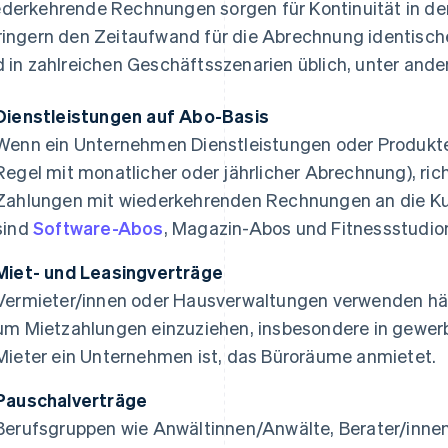
derkehrende Rechnungen sorgen für Kontinuität in d
ringern den Zeitaufwand für die Abrechnung identisch
d in zahlreichen Geschäftsszenarien üblich, unter ande
Dienstleistungen auf Abo-Basis
Wenn ein Unternehmen Dienstleistungen oder Produkt
Regel mit monatlicher oder jährlicher Abrechnung), ri
Zahlungen mit wiederkehrenden Rechnungen an die Kund
sind
Software-Abos
, Magazin-Abos und Fitnessstudio
Miet- und Leasingverträge
Vermieter/innen oder Hausverwaltungen verwenden h
um Mietzahlungen einzuziehen, insbesondere in gewer
Mieter ein Unternehmen ist, das Büroräume anmietet.
Pauschalverträge
Berufsgruppen wie Anwältinnen/Anwälte, Berater/inne