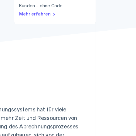
Kunden – ohne Code.
Mehr erfahren
Stripe-Sessions 2026
Erfahren Sie, wie Stripe
Lösungen für die
Wirtschaftsinfrastruktur
für KI aufbaut.
Jetzt ansehen
hnungssystems hat für viele
 mehr Zeit und Ressourcen von
rung des Abrechnungsprozesses
 aufzubauen, sich von der