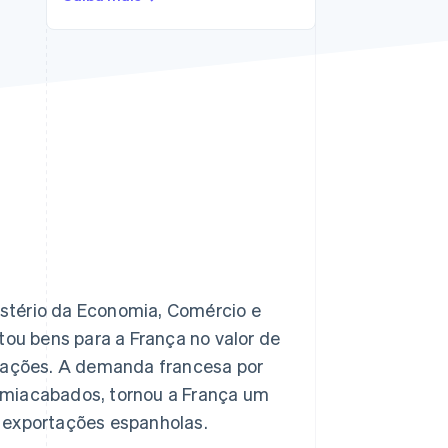
Stripe Sessions 2026
Veja como a Stripe está
construindo a
infraestrutura
econômica da IA.
Assista agora
istério da Economia, Comércio e
tou bens para a França no valor de
rtações. A demanda francesa por
emiacabados, tornou a França um
 exportações espanholas.