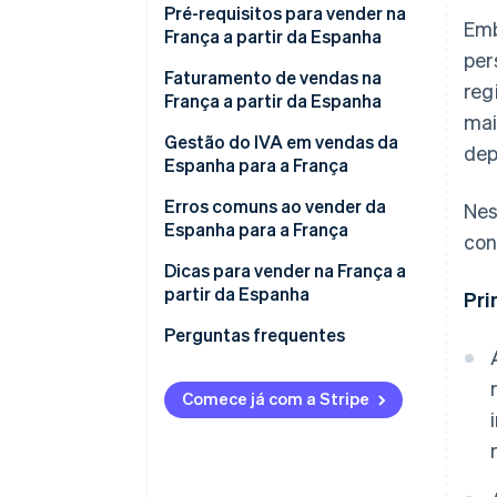
Amazon.fr
Pré-requisitos para vender na
Emb
França a partir da Espanha
Cdiscount
per
Faturamento de vendas na
reg
Malt
França a partir da Espanha
mai
ComeUp
Gestão do IVA em vendas da
dep
Espanha para a França
Sua própria loja virtual
IVA em faturas para clientes
Erros comuns ao vender da
Nes
franceses pessoas físicas (B2C)
Espanha para a França
con
Serviços gerais
Esquecer os avisos legais ao
Dicas para vender na França a
faturar vendas
partir da Espanha
Pri
IVA em faturas para empresas
francesas (B2B)
Não verificar o número de IVA
Habilite a entrega em pontos de
Perguntas frequentes
antecipadamente
coleta
Achar que uma fatura é
Ofereça frete grátis
Comece já com a Stripe
suficiente
Descreva o que você oferece
Falha ao declarar vendas para a
em detalhes
França no Formulário 349