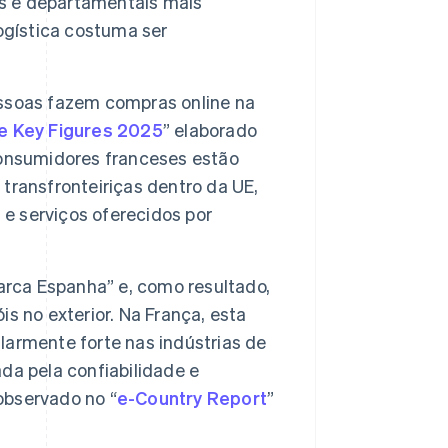
is e departamentais mais
ogística costuma ser
ssoas fazem compras online na
 Key Figures 2025
” elaborado
consumidores franceses estão
transfronteiriças dentro da UE,
 e serviços oferecidos por
rca Espanha” e, como resultado,
s no exterior. Na França, esta
armente forte nas indústrias de
da pela confiabilidade e
observado no “
e-Country Report
”