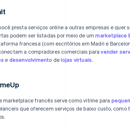
lt
você presta serviços online a outras empresas e quer s
rtas podem ser listadas por meio de um
marketplace 
taforma francesa (com escritórios em Madri e Barcelon
conectam a compradores comerciais para
vender serv
es
e
desenvolvimento
de
lojas virtuais
.
omeUp
e marketplace francês serve como vitrine para
pequen
elancers que oferecem serviços de baixo custo, como 
os.