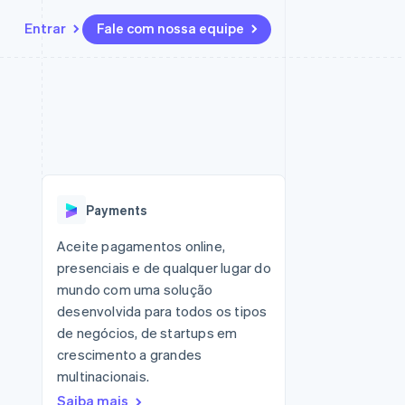
Entrar
Fale com nossa equipe
Recursos
Ecossistema
Contato
 marketplaces
Mais
Integrações de aplicativos
Parceiros
Fale com a equipe de vendas
Product roadmap
sões
Exemplos de códigos
Stripe App Marketplace
Seja um parceiro
Veja o que está chegando
ara plataformas
Blog de desenvolvedores
zer
Status da API
Radar
Prevenção de fraudes
Payments
Atlas
ativos
Incorporação de startups
Aceite pagamentos online,
presenciais e de qualquer lugar do
Climate
Remoção de carbono
mundo com uma solução
desenvolvida para todos os tipos
de negócios, de startups em
crescimento a grandes
multinacionais.
Saiba mais