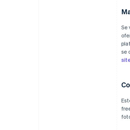
Ma
Se 
ofe
pla
se 
sit
C
Est
fre
fot