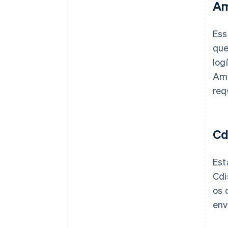
Am
Ess
que
log
Ama
req
Cd
Est
Cdi
os 
env