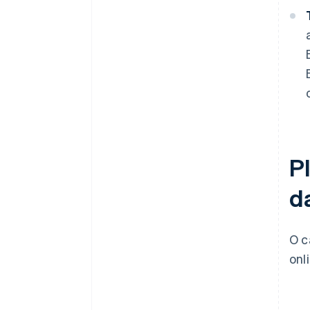
P
d
O c
onl