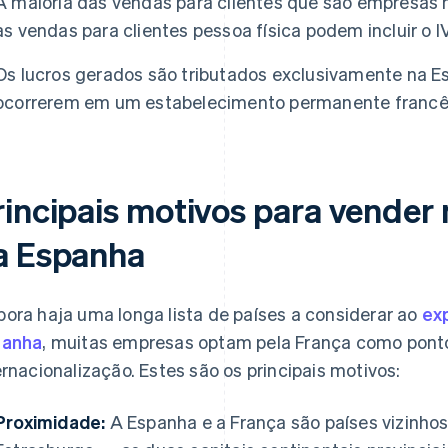
A maioria das vendas para clientes que são empresas n
as vendas para clientes pessoa física podem incluir o 
Os lucros gerados são tributados exclusivamente na E
ocorrerem em um estabelecimento permanente francê
incipais motivos para vender 
a Espanha
ora haja uma longa lista de países a considerar ao
ex
panha
, muitas empresas optam pela França como ponto
ernacionalização. Estes são os principais motivos:
Proximidade:
A Espanha e a França são países vizinhos