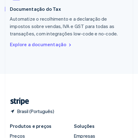
RAE de Hong Kong, China
Documentação do Tax
English
简体中文
Reino Unido
Automatize o recolhimento e a declaração de
English
impostos sobre vendas, IVA e GST para todas as
República Tcheca
transações, com integrações low-code e no-code.
English
Romênia
Explore a documentação
English
Singapura
English
简体中文
Suécia
Svenska
English
Suíça
Deutsch
Français
Italiano
English
Tailândia
ไทย
English
Brasil (Português)
Produtos e preços
Soluções
Preços
Empresas