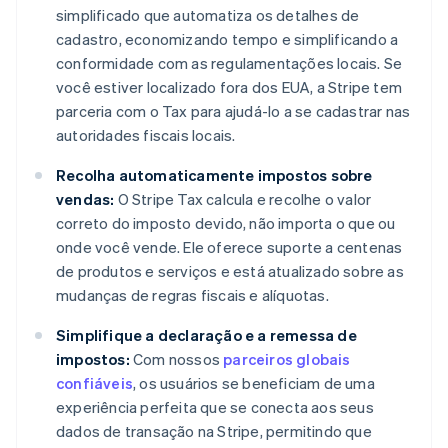
Bulgária
simplificado que automatiza os detalhes de
English
cadastro, economizando tempo e simplificando a
Canadá
conformidade com as regulamentações locais. Se
English
Français
você estiver localizado fora dos EUA, a Stripe tem
China continental
parceria com o Tax para ajudá-lo a se cadastrar nas
简体中文
English
Chipre
autoridades fiscais locais.
English
Croácia
Recolha automaticamente impostos sobre
English
Italiano
vendas:
O Stripe Tax calcula e recolhe o valor
Dinamarca
correto do imposto devido, não importa o que ou
English
onde você vende. Ele oferece suporte a centenas
Emirados Árabes Unidos
de produtos e serviços e está atualizado sobre as
English
mudanças de regras fiscais e alíquotas.
Eslováquia
English
Simplifique a declaração e a remessa de
Eslovênia
impostos:
Com nossos
parceiros globais
English
Italiano
Espanha
confiáveis
, os usuários se beneficiam de uma
Español
English
experiência perfeita que se conecta aos seus
Estados Unidos
dados de transação na Stripe, permitindo que
English
Español
简体中文