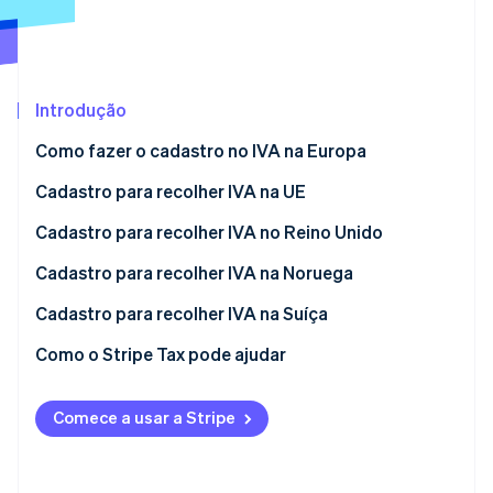
Ecossistema
Stripe Sessions 2026
Parceiros
Introdução
Stripe App Marketplace
Veja como a Stripe está construindo a infraestrutura econô
Assista agora
Como fazer o cadastro no IVA na Europa
Cadastro para recolher IVA na UE
Quando fazer o cadastro
Cadastro para recolher IVA no Reino Unido
Como fazer o cadastro para obter um número de
Quando fazer o cadastro
Cadastro para recolher IVA na Noruega
IVA
Como fazer o cadastro para obter um número de
Quando fazer o cadastro
Cadastro para recolher IVA na Suíça
IVA
Como fazer o cadastro para obter um número de
Quando se cadastrar
Como o Stripe Tax pode ajudar
IVA
Como solicitar um número de IVA
Comece a usar a Stripe