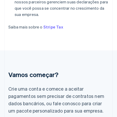
nossos parceiros gerenciem suas declarações para
Estônia
que você possa se concentrar no crescimento da
English
Finlândia
sua empresa.
English
Svenska
França
Saiba mais sobre o
Stripe Tax
Français
English
Gibraltar
English
Grécia
English
Hungria
English
Índia
English
Vamos começar?
Irlanda
English
Crie uma conta e comece a aceitar
Itália
Italiano
English
pagamentos sem precisar de contratos nem
Japão
dados bancários, ou fale conosco para criar
日本語
English
Letônia
um pacote personalizado para sua empresa.
English