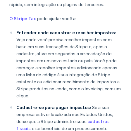
rápido, sem integração ou plugins de terceiros.
O Stripe Tax
pode ajudar você a:
Entender onde cadastrar e recolher impostos:
Veja onde você precisa recolher impostos com
base em suas transações da Stripe e, após o
cadastro, ative em segundos a arrecadação de
impostos em um novo estado ou país. Você pode
começar a recolher impostos adicionando apenas
uma linha de código à sua integração de Stripe
Alemanha
existente ou adicionar recolhimento de impostos a
Deutsch
English
Austrália
Stripe produtos no-code, como o Invoicing, com um
English
clique.
Áustria
Deutsch
English
Cadastre-se para pagar impostos:
Se a sua
Bélgica
empresa estiver localizada nos Estados Unidos,
Nederlands
Français
Deutsch
English
deixe que a Stripe administre seus
cadastros
Brasil
fiscais
e se beneficie de um processamento
Português
English