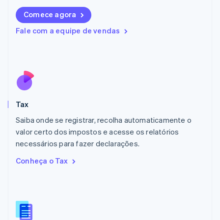
Liechtenstein
Comece agora
Deutsch
English
Lituânia
Fale com a equipe de vendas
English
Luxemburgo
Français
Deutsch
English
Malásia
English
简体中文
Malta
English
Tax
México
Español
English
Saiba onde se registrar, recolha automaticamente o
Noruega
valor certo dos impostos e acesse os relatórios
English
necessários para fazer declarações.
Nova Zelândia
English
Conheça o Tax
Países Baixos
Nederlands
English
Polônia
English
Portugal
Português
English