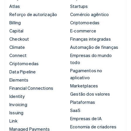
Atlas
Startups
Reforço de autorização
Comércio agêntico
Billing
Criptomoedas
Capital
E-commerce
Checkout
Finanças integradas
Climate
Automação de finanças
Connect
Empresas do mundo
todo
Criptomoedas
Pagamentos no
Data Pipeline
aplicativo
Elements
Marketplaces
Financial Connections
Gestão dos valores
Identity
Plataformas
Invoicing
SaaS
Issuing
Empresas de IA
Link
Economia de criadores
Managed Payments