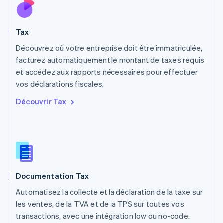
Mexique
Español
English
Norvège
Tax
English
Nouvelle-Zélande
Découvrez où votre entreprise doit être immatriculée,
English
facturez automatiquement le montant de taxes requis
Pays-Bas
et accédez aux rapports nécessaires pour effectuer
Nederlands
English
vos déclarations fiscales.
Pologne
English
Découvrir Tax
Portugal
Português
English
R.A.S. de Hong Kong, Chine
English
简体中文
République tchèque
English
Roumanie
Documentation Tax
English
Royaume-Uni
Automatisez la collecte et la déclaration de la taxe sur
English
les ventes, de la TVA et de la TPS sur toutes vos
Singapour
transactions, avec une intégration low ou no-code.
English
简体中文