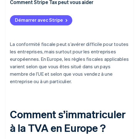
Comment s’immatriculer ?
Quand s’immatriculer ?
Comment Stripe Tax peut vous aider
Comment obtenir un numéro de TVA ?
Démarrer avec Stripe
La conformité fiscale peut s’avérer difficile pour toutes
les entreprises, mais surtout pour les entreprises
européennes. En Europe, les règles fiscales applicables
varient selon que vous êtes situé dans un pays
membre de l’UE et selon que vous vendez à une
entreprise ou à un particulier.
Comment s’immatriculer
à la TVA en Europe ?