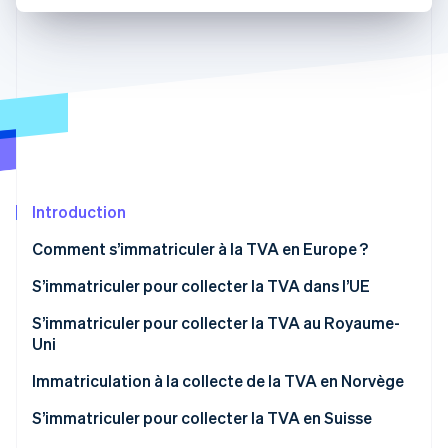
Découvrez les prochaines évolutions
Commerce en ligne
Radar
Prévention de la fraude
Écosystème
Atlas
Constitution de start-up
Partenaires
Climate
Stripe App Marketplace
Élimination du carbone
Identity
Vérification de l'identité
Introduction
Comment s’immatriculer à la TVA en Europe ?
S’immatriculer pour collecter la TVA dans l’UE
Quand s’immatriculer ?
S’immatriculer pour collecter la TVA au Royaume-
Stripe Sessions 2026
Uni
Découvrez comment Stripe construit l’infrastructure écono
Comment s’immatriculer ?
Regarder la vidéo
Quand s’immatriculer ?
Immatriculation à la collecte de la TVA en Norvège
Comment s’immatriculer ?
Quand s’immatriculer ?
S’immatriculer pour collecter la TVA en Suisse