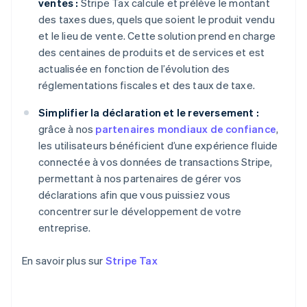
ventes :
Stripe Tax calcule et prélève le montant
Chypre
des taxes dues, quels que soient le produit vendu
English
Croatie
et le lieu de vente. Cette solution prend en charge
English
Italiano
des centaines de produits et de services et est
Danemark
actualisée en fonction de l’évolution des
English
réglementations fiscales et des taux de taxe.
Émirats arabes unis
English
Simplifier la déclaration et le reversement :
Espagne
grâce à nos
partenaires mondiaux de confiance
,
Español
English
les utilisateurs bénéficient d’une expérience fluide
Estonie
connectée à vos données de transactions Stripe,
English
États-Unis
permettant à nos partenaires de gérer vos
English
Español
简体中文
déclarations afin que vous puissiez vous
Finlande
concentrer sur le développement de votre
English
Svenska
entreprise.
France
Français
English
Gibraltar
En savoir plus sur
Stripe Tax
English
Grèce
English