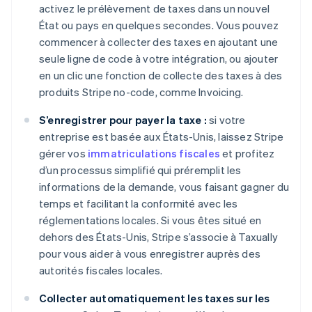
activez le prélèvement de taxes dans un nouvel
État ou pays en quelques secondes. Vous pouvez
commencer à collecter des taxes en ajoutant une
seule ligne de code à votre intégration, ou ajouter
en un clic une fonction de collecte des taxes à des
produits Stripe no-code, comme Invoicing.
Allemagne
Deutsch
English
S’enregistrer pour payer la taxe :
si votre
Australie
entreprise est basée aux États-Unis, laissez Stripe
English
Autriche
gérer vos
immatriculations fiscales
et profitez
Deutsch
English
d’un processus simplifié qui préremplit les
Belgique
informations de la demande, vous faisant gagner du
Nederlands
Français
Deutsch
English
temps et facilitant la conformité avec les
Brésil
réglementations locales. Si vous êtes situé en
Português
English
Bulgarie
dehors des États-Unis, Stripe s’associe à Taxually
English
pour vous aider à vous enregistrer auprès des
Canada
autorités fiscales locales.
English
Français
Chine continentale
Collecter automatiquement les taxes sur les
简体中文
English