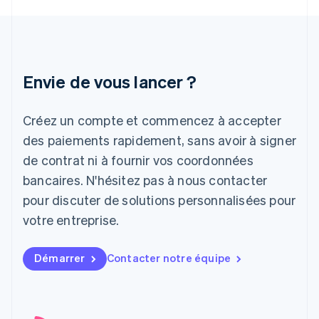
Hongrie
English
Inde
English
Irlande
Envie de vous lancer ?
English
Italie
Italiano
English
Créez un compte et commencez à accepter
Japon
日本語
English
des paiements rapidement, sans avoir à signer
Lettonie
de contrat ni à fournir vos coordonnées
English
bancaires. N'hésitez pas à nous contacter
Liechtenstein
pour discuter de solutions personnalisées pour
Deutsch
English
Lituanie
votre entreprise.
English
Luxembourg
Français
Deutsch
English
Démarrer
Contacter notre équipe
Malaisie
English
简体中文
Malte
English