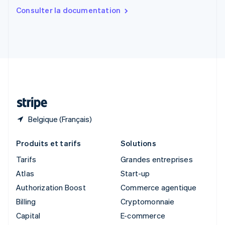
Slovaquie
Consulter la documentation
English
Slovénie
English
Italiano
Suède
Svenska
English
Suisse
Deutsch
Français
Italiano
English
Thaïlande
ไทย
English
Belgique (Français)
Produits et tarifs
Solutions
Tarifs
Grandes entreprises
Atlas
Start-up
Authorization Boost
Commerce agentique
Billing
Cryptomonnaie
Capital
E-commerce