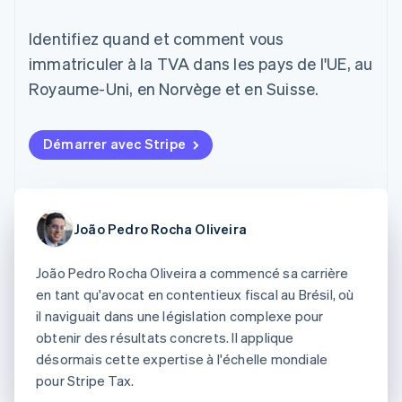
UI flexibles
Recognition
l’application
Gérer des
Moyens de
Comptabilité
Entreprise
Marketplaces
abonnements
Identifiez quand et comment vous
paiement
automatisée
Gestion financière
Proposer une
Accès à plus
Stripe Sigma
Roadmap produit
immatriculer à la TVA dans les pays de l'UE, au
Plateformes
facturation à l'usage
de 125
Rapports
Sessions : conférence
SaaS
Émettre des cartes
Royaume-Uni, en Norvège et en Suisse.
Terminal
personnalisés
annuelle
bancaires adossées à
Paiements en
Data Pipeline
Carrières
des stablecoins
personne
Synchronisation
Communiqués de
Fournir et gérer des
Authorization
des données
presse
services avec des
Démarrer avec Stripe
Par secteur
Boost
Stripe Press
agents
Acceptation
optimisée
Entreprises d'IA
Link
Économie des
Paiements
créateurs
Contact
João Pedro Rocha Oliveira
Ressources
Jeux
accélérés
Hôtellerie, voyages et
Financial
Contacter notre équipe
loisirs
Intégrations
Connections
João Pedro Rocha Oliveira a commencé sa carrière
Assurance
d'applications
Comptes
Devenir partenaire
en tant qu'avocat en contentieux fiscal au Brésil, où
Médias et
Exemples de code
financiers
il naviguait dans une législation complexe pour
divertissements
Blog des développeurs
associés
Organisations à but
obtenir des résultats concrets. Il applique
non lucratif
État de l'API
désormais cette expertise à l'échelle mondiale
Services aux
Plus
pour Stripe Tax.
entreprises
Product roadmap
Secteur public