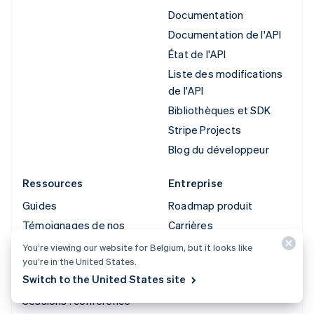
Documentation
Documentation de l'API
État de l'API
Liste des modifications
de l'API
Bibliothèques et SDK
Stripe Projects
Blog du développeur
Ressources
Entreprise
Guides
Roadmap produit
Témoignages de nos
Carrières
clients
Presse
You’re viewing our website for Belgium, but it looks like
Blog
you’re in the United States.
Stripe Press
Switch to the United States site
Communauté
Contactez-nous
Sessions : conférence