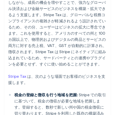
しながら、成長の機会を増やすことで、強力なグローバ
ル決済および金融サービスのビジネスを構築・拡大でき
るよう支援します。Stripe Tax は、グローバルな税務コ
ンプライアンスの複雑さが軽減されるよう設計されてい
るため、その分、ユーザーはビジネスの拡大に専念でき
ます。これを使用すると、アメリカのすべての州と 100
カ国以上で、物理的およびデジタルの商品とサービスの
両方に対する売上税、VAT、GST が自動的に計算され、
徴収されます。Stripe Tax は Stripe にネイティブに組み
込まれているため、サードパーティとの連携やプラグイ
ンを必要とせず、すぐに使い始めることができます。
アイルランド
English
Stripe Tax
は、次のような場面でお客様のビジネスを支
アメリカ
援します。
English
Español
简体中文
アラブ首長国連邦
税金の登録と徴収を行う地域を把握:
Stripe での取引
English
に基づいて、税金の徴収が必要な地域を把握しま
イギリス
English
す。登録すると、数秒で新しい州や国の税金徴収に
イタリア
切り替わります。Stripe を利用した既存の構築済み