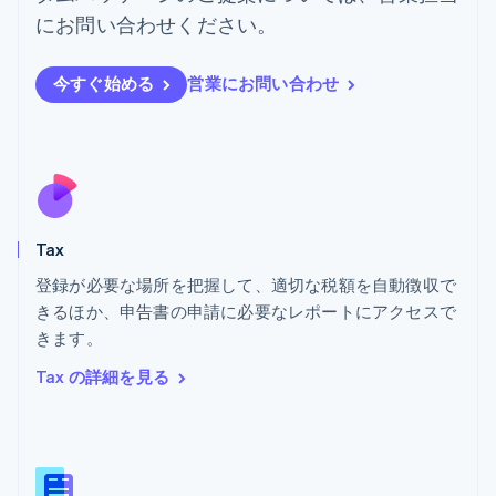
English
にお問い合わせください。
ハンガリー
English
フィンランド
今すぐ始める
営業にお問い合わせ
English
Svenska
ブラジル
Português
English
フランス
Français
English
ブルガリア
English
Tax
ベルギー
Nederlands
Français
Deutsch
English
登録が必要な場所を把握して、適切な税額を自動徴収で
ポーランド
きるほか、申告書の申請に必要なレポートにアクセスで
English
きます。
ポルトガル
Português
English
Tax の詳細を見る
マルタ
English
マレーシア
English
简体中文
メキシコ