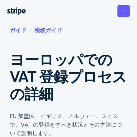
ガイド
税務ガイド
企業規模別
ドキュメント
学ぶ
支払い
収益
資金管
プラッ
理
フォー
大企業向け
Stripe のドキュメント
ブログ
とマー
Payments
Billing
スタートアップ向け
API リファレンス
導入事例
ヨーロッパでの
オンライン決
経常収益
ットプ
Global
ライブラリと SDK
ガイド
済
Metronome
Payouts
イス
Stripe Apps
Managed
VAT 登録プロセス
従量課金
Payments
第三者
Connec
ユースケース別
マーチャント
サブスクリ
への入
サポート
プション
オブレコード
金
プラッ
ガイド
エージェンティックコマ
の詳細
サブスクリ
ソリューショ
Payment links
フォー
ース
サポートに問い合わせる
プションの
ン
決済の
E コマース / ECサイト
オンライン決済を受け付
管理サポートプラン
コーディング
管理
Invoicing
築
埋込型金融
け
プロフェッショナルサー
1 回限りまた
不要の決済ペ
請求・財務関連
構築済みの決済を実装
ビス
は継続
ージ
Checkout
グローバルビジネス
プラットフォームまたは
EU 加盟国、イギリス、ノルウェー、スイス
構築済み決済
Tax
アプリ内決済
マーケットプレイスを構
消費税と
UI
で、VAT の登録をすべき状況とその方法につ
マーケットプレイス
築する
VAT の自動
Elements
資金管理
サブスクリプションを管
いて説明します。
柔軟な UI コン
計算
Revenue
会社
プラットフォーム
理