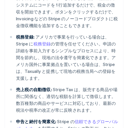
Italiano
English
システムにコードを 1 行追加するだけで、税金の徴
インド
収を開始できます。ボタンをクリックするだけで、
English
Invoicing などの Stripe のノーコードプロダクトに税
エストニア
English
金徴収機能を追加することもできます。
オーストラリア
English
税務登録:
アメリカで事業を行っている場合は、
オーストリア
Stripe に
税務登録
の管理を任せてください。申請の
Deutsch
English
詳細を事前入力するシンプルなプロセスにより、時
オランダ
間を節約し、現地の法令遵守を簡素化できます。ア
Nederlands
English
メリカ国外に事業拠点を置いている場合は、Stripe
カナダ
English
Français
は、Taxually と提携して現地の税務当局への登録を
キプロス
支援します。
English
売上税の自動徴収:
Stripe Tax は、販売する商品や場
ギリシア
English
所に関係なく、適切な税額を計算して徴収します。
クロアチア
数百種類の商品やサービスに対応しており、最新の
English
Italiano
税法や税率の改正が常に反映されます。
ジブラルタル
English
申告と納付を簡素化:
Stripe の
信頼できるグローバル
シンガポール