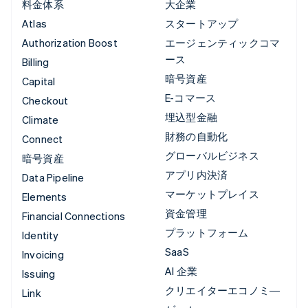
料金体系
大企業
Atlas
スタートアップ
Authorization Boost
エージェンティックコマ
ース
Billing
暗号資産
Capital
E-コマース
Checkout
埋込型金融
Climate
財務の自動化
Connect
グローバルビジネス
暗号資産
アプリ内決済
Data Pipeline
マーケットプレイス
Elements
資金管理
Financial Connections
プラットフォーム
Identity
SaaS
Invoicing
AI 企業
Issuing
クリエイターエコノミ―
Link