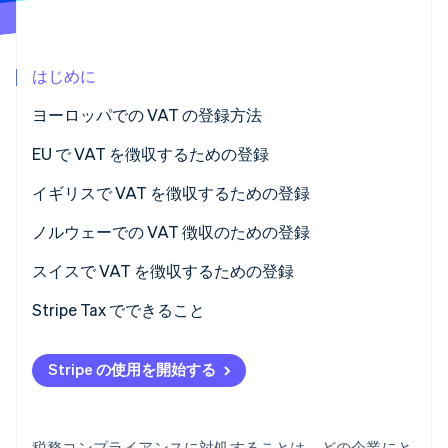
パートナー
Climate
Stripe App Marketplace
カーボンリムーバル
はじめに
Identity
オンライン本人確認
ヨーロッパでの VAT の登録方法
EU で VAT を徴収するための登録
登録すべき状況
イギリスで VAT を徴収するための登録
Stripe Sessions 2026
VAT 番号の登録方法
登録すべき状況
ノルウェーでの VAT 徴収のための登録
Stripe が AI の経済インフラをどのように構築しているかを
ご覧ください。
VAT 番号の登録方法
登録すべき状況
スイスで VAT を徴収するための登録
こちらをご覧ください
VAT 番号の登録方法
登録が必要なケース
Stripe Tax でできること
VAT 番号の登録方法
Stripe の使用を開始する
税務コンプライアンスに対処することは、どの企業にと