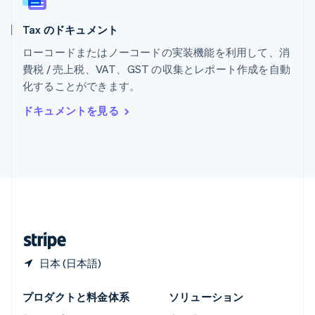
Español
English
ラトビア
Tax のドキュメント
English
リトアニア
ローコードまたはノーコードの実装機能を利用して、消
English
費税 / 売上税、VAT、GST の収集とレポート作成を自動
リヒテンシュタイン
化することができます。
Deutsch
English
ルーマニア
ドキュメントを見る
English
ルクセンブルグ
Français
Deutsch
English
中国香港特別行政区
English
简体中文
中国本土
简体中文
English
日本
日本語
English
日本 (日本語)
プロダクトと料金体系
ソリューション