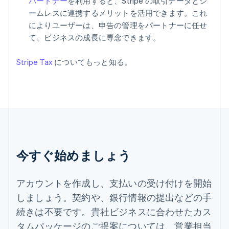
パートナー
を利用すると、Stripe の取引データとシ
English
简体中文
ームレスに連携するメリットを活用できます。これ
スイス
Deutsch
Français
Italiano
English
によりユーザーは、申告の管理をパートナーに任せ
スウェーデン
て、ビジネスの成長に専念できます。
Svenska
English
スペイン
Stripe Tax
についてもっと知る。
Español
English
スロバキア
English
スロベニア
English
Italiano
タイ
ไทย
English
チェコ共和国
English
今すぐ始めましょう
デンマーク
English
ドイツ
アカウントを作成し、支払いの受け付けを開始
Deutsch
English
しましょう。契約や、銀行情報の提出などの手
ニュージーランド
続きは不要です。貴社ビジネスに合わせたカス
English
ノルウェー
タムパッケージのご提案については、営業担当