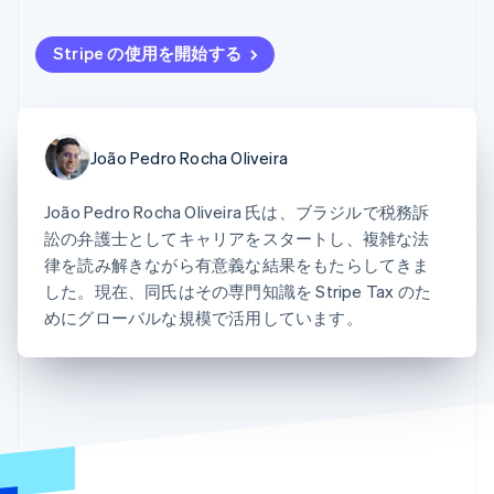
Recognition
ポーネント
SaaS
従量課金請求を提供
決済手段
製品ロードマップ
ステーブルコイン担保型
会計管理の
125 以上の決
Stripe の使用を開始する
Sessions 年次カンファ
のカードを発行
自動化
済手段を利用
レンス
エージェントによるサー
Stripe
可能
Terminal
採用情報
ビスのプロビジョニング
Sigma
業種別
対面支払い
ニュースルーム
と管理
カスタムレ
Authorization
Stripe Press
ポート
Boost
AI 企業
João Pedro Rocha Oliveira
Data
決済成功率の
クリエイターエコノミ―
Pipeline
最適化
ゲーム
リソース
データの同
Link
João Pedro Rocha Oliveira 氏は、ブラジルで税務訴
ホスピタリティ、旅行、
お問い合わせ
期
スピーディー
レジャー
訟の弁護士としてキャリアをスタートし、複雑な法
な決済
保険
アプリへの導入
営業にお問い合わせ
律を読み解きながら有意義な結果をもたらしてきま
メディアおよびエンター
コードサンプル
パートナーになる
した。現在、同氏はその専門知識を Stripe Tax のた
テインメント
開発者のブログ
非営利団体
API ステータス
めにグローバルな規模で活用しています。
プロフェッショナルサー
その他
ビス
Product roadmap
パブリックセクター
今後の予定を確認
小売業
Radar
不正防止
エコシステム
Atlas
スタートアップの企業設立