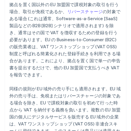
拠点を置く国以外の EU 加盟国で課税対象の取引を行う
場合、取引が免税であるか、
リバースチャージ
の対象で
ある場合 (これは通常、Software-as-a-Service [SaaS]
製品などの B2B [B2B] シナリオで適用されます) を除
き、通常はその国で VAT を徴収するための登録を行う
必要があります。EU の Business-to-Consumer (B2C)
の販売業者は、VAT ワンストップショップ (VAT OSS)
制度と呼ばれる簡素化された登録手続きを利用できる場
合があります。これにより、拠点を置く国で単一の申告
書を提出するだけで、他の EU 加盟国で支払うべき VAT
を報告できます。
同様の規則が EU 域外の売り手にも適用されます。EU 域
外の売り手は、免税またはリバースチャージの対象であ
る場合を除き、EU で課税対象の取引を初めて行った時
点から VAT を納付する義務を負います。複数の EU 加盟
国の個人にデジタルサービスを販売する EU 域外の企業
は、VAT ワンストップショップ (VAT OSS) 非連合スキ
ームに登録できます。このスキームは商品には適用され