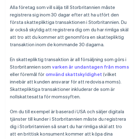
Alla företag som vill sälja till Storbritannien måste
registrera sig inom 30 dagar efter att ha utfört den
första skattepliktiga transaktionen i Storbritannien. Du
är också skyldig att registrera dig om du har rimliga skäl
att tro att du kommer att genomföra en skattepliktig
transaktion inom de kommande 30 dagarna.
En skattepliktig transaktion är all försäljning som görs i
Storbritannien som
varken är undantagen från moms
eller föremål för
omvänd skattskyldighet
(vilket
innebär att kunden ansvarar för att redovisa moms).
Skattepliktiga transaktioner inkluderar de som är
nollskattesatta för momssyften.
Om du till exempel är baserad i USA och säljer digitala
tjänster till kunder i Storbritannien måste du registrera
dig i Storbritannien så snart du har rimliga skäl att tro
att en brittisk konsument kommer att köpa dina