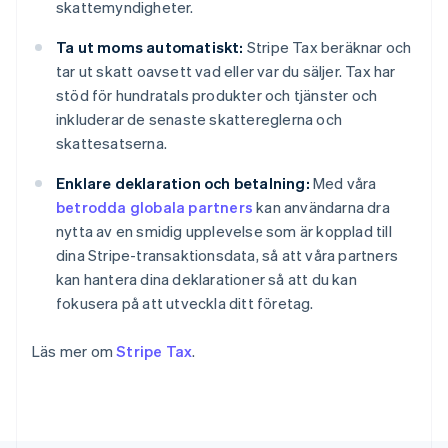
skattemyndigheter.
Gibraltar
English
Ta ut moms automatiskt:
Stripe Tax beräknar och
Grekland
tar ut skatt oavsett vad eller var du säljer. Tax har
English
stöd för hundratals produkter och tjänster och
Hongkong SAR, Kina
inkluderar de senaste skattereglerna och
English
简体中文
skattesatserna.
Indien
English
Enklare deklaration och betalning:
Med våra
Irland
betrodda globala partners
kan användarna dra
English
Italien
nytta av en smidig upplevelse som är kopplad till
Italiano
English
dina Stripe-transaktionsdata, så att våra partners
Japan
kan hantera dina deklarationer så att du kan
日本語
English
fokusera på att utveckla ditt företag.
Kanada
English
Français
Kroatien
Läs mer om
Stripe Tax
.
English
Italiano
Lettland
English
Liechtenstein
Deutsch
English