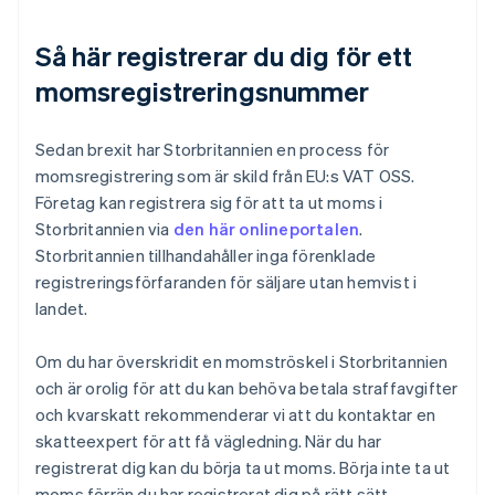
Så här registrerar du dig för ett
momsregistreringsnummer
Sedan brexit har Storbritannien en process för
momsregistrering som är skild från EU:s VAT OSS.
Företag kan registrera sig för att ta ut moms i
Storbritannien via
den här onlineportalen
.
Storbritannien tillhandahåller inga förenklade
registreringsförfaranden för säljare utan hemvist i
landet.
Om du har överskridit en momströskel i Storbritannien
och är orolig för att du kan behöva betala straffavgifter
och kvarskatt rekommenderar vi att du kontaktar en
skatteexpert för att få vägledning. När du har
registrerat dig kan du börja ta ut moms. Börja inte ta ut
moms förrän du har registrerat dig på rätt sätt.