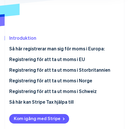
Identitetsverifiering online
Partner
Stripe App Marketplace
Stripe Sessions 2026
Introduktion
Se hur Stripe bygger den ekonomiska inf
Titta nu
Så här registrerar man sig för moms i Europa:
Registrering för att ta ut moms i EU
När ska man registrera sig?
Registrering för att ta ut moms i Storbritannien
Så här registrerar du dig för ett
När ska man registrera sig?
Registrering för att ta ut moms i Norge
momsregistreringsnummer
Så här registrerar du dig för ett
När ska man registrera sig?
Registrering för att ta ut moms i Schweiz
momsregistreringsnummer
Så här registrerar du dig för ett
När ska man registrera sig?
Så här kan Stripe Tax hjälpa till
momsregistreringsnummer
Så här registrerar du dig för ett
momsregistreringsnummer
Kom igång med Stripe