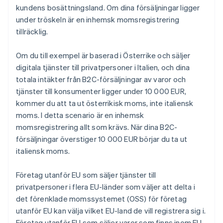
kundens bosättningsland. Om dina försäljningar ligger
under tröskeln är en inhemsk momsregistrering
tillräcklig.
Om du till exempel är baserad i Österrike och säljer
digitala tjänster till privatpersoner i Italien, och dina
totala intäkter från B2C-försäljningar av varor och
tjänster till konsumenter ligger under 10 000 EUR,
kommer du att ta ut österrikisk moms, inte italiensk
moms. I detta scenario är en inhemsk
momsregistrering allt som krävs. När dina B2C-
försäljningar överstiger 10 000 EUR börjar du ta ut
italiensk moms.
Företag utanför EU som säljer tjänster till
privatpersoner i flera EU-länder som väljer att delta i
det förenklade momssystemet (OSS) för företag
utanför EU kan välja vilket EU-land de vill registrera sig i.
Företag utanför EU som säljer varor som finns inom EU