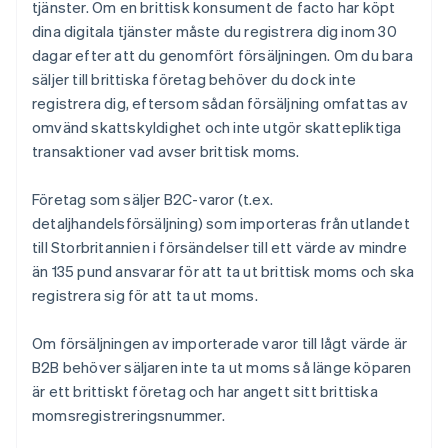
tjänster. Om en brittisk konsument de facto har köpt
dina digitala tjänster måste du registrera dig inom 30
dagar efter att du genomfört försäljningen. Om du bara
säljer till brittiska företag behöver du dock inte
registrera dig, eftersom sådan försäljning omfattas av
omvänd skattskyldighet och inte utgör skattepliktiga
transaktioner vad avser brittisk moms.
Företag som säljer B2C-varor (t.ex.
detaljhandelsförsäljning) som importeras från utlandet
till Storbritannien i försändelser till ett värde av mindre
än 135 pund ansvarar för att ta ut brittisk moms och ska
registrera sig för att ta ut moms.
Om försäljningen av importerade varor till lågt värde är
B2B behöver säljaren inte ta ut moms så länge köparen
är ett brittiskt företag och har angett sitt brittiska
momsregistreringsnummer.