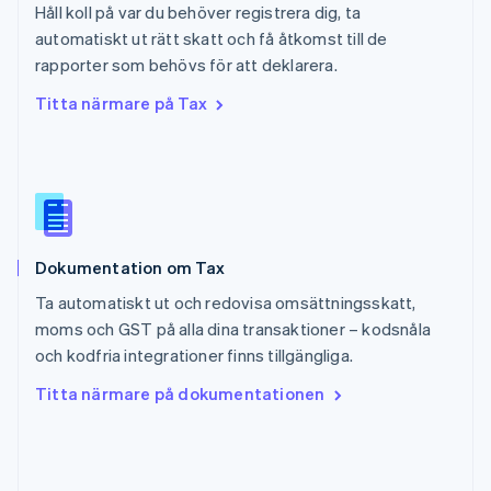
Håll koll på var du behöver registrera dig, ta
Schweiz
automatiskt ut rätt skatt och få åtkomst till de
Deutsch
Français
Italiano
English
rapporter som behövs för att deklarera.
Singapore
English
简体中文
Titta närmare på Tax
Slovakien
English
Slovenien
English
Italiano
Spanien
Español
English
Storbritannien
Dokumentation om Tax
English
Sverige
Ta automatiskt ut och redovisa omsättningsskatt,
Svenska
English
moms och GST på alla dina transaktioner – kodsnåla
Thailand
och kodfria integrationer finns tillgängliga.
ไทย
English
Tjeckien
Titta närmare på dokumentationen
English
Tyskland
Deutsch
English
Ungern
English