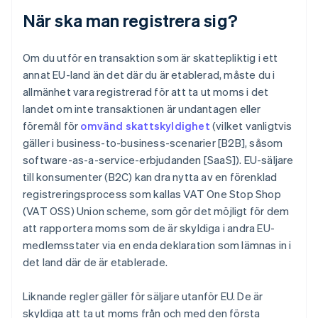
När ska man registrera sig?
Om du utför en transaktion som är skattepliktig i ett
annat EU-land än det där du är etablerad, måste du i
allmänhet vara registrerad för att ta ut moms i det
landet om inte transaktionen är undantagen eller
föremål för
omvänd skattskyldighet
(vilket vanligtvis
gäller i business-to-business-scenarier [B2B], såsom
software-as-a-service-erbjudanden [SaaS]). EU-säljare
till konsumenter (B2C) kan dra nytta av en förenklad
registreringsprocess som kallas VAT One Stop Shop
(VAT OSS) Union scheme, som gör det möjligt för dem
att rapportera moms som de är skyldiga i andra EU-
medlemsstater via en enda deklaration som lämnas in i
det land där de är etablerade.
Liknande regler gäller för säljare utanför EU. De är
skyldiga att ta ut moms från och med den första