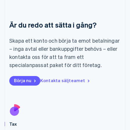
Litauen
English
Luxemburg
Är du redo att sätta i gång?
Français
Deutsch
English
Malaysia
English
简体中文
Skapa ett konto och börja ta emot betalningar
Malta
– inga avtal eller bankuppgifter behövs – eller
English
Mexiko
kontakta oss för att ta fram ett
Español
English
specialanpassat paket för ditt företag.
Nederländerna
Nederlands
English
Norge
Börja nu
Kontakta säljteamet
English
Nya Zeeland
English
Polen
English
Portugal
Português
English
Tax
Rumänien
English