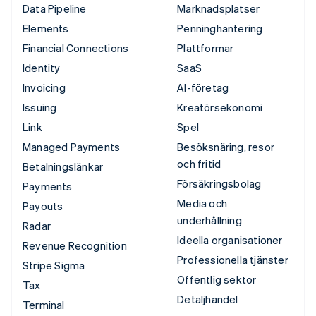
Data Pipeline
Marknadsplatser
Elements
Penninghantering
Financial Connections
Plattformar
Identity
SaaS
Invoicing
AI-företag
Issuing
Kreatörsekonomi
Link
Spel
Managed Payments
Besöksnäring, resor
och fritid
Betalningslänkar
Försäkringsbolag
Payments
Media och
Payouts
underhållning
Radar
Ideella organisationer
Revenue Recognition
Professionella tjänster
Stripe Sigma
Offentlig sektor
Tax
Detaljhandel
Terminal