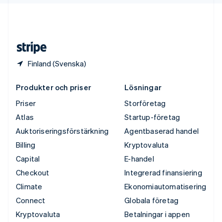
USA
English
Español
简体中文
Österrike
Deutsch
English
Finland (Svenska)
Produkter och priser
Lösningar
Priser
Storföretag
Atlas
Startup-företag
Auktoriseringsförstärkning
Agentbaserad handel
Billing
Kryptovaluta
Capital
E-handel
Checkout
Integrerad finansiering
Climate
Ekonomiautomatisering
Connect
Globala företag
Kryptovaluta
Betalningar i appen