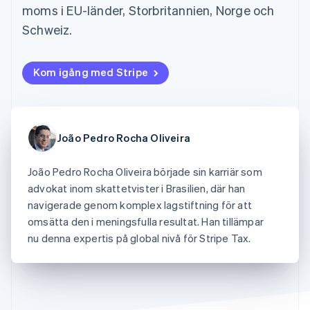
Godkännandeoptimeringar
Recognition
Företag
moms i EU-länder, Storbritannien, Norge och
Plattformar
Erbjud
Link
Automatiserad
SaaS
användningsbaserad
Schweiz.
Accelererad kassaprocess
redovisning
Produktplan
fakturering
Financial Connections
Stripe Sigma
Sessions årliga
Utfärda stablecoin-
Länkade finanskontodata
Anpassade
konferens
stödda kort
rapporter
Karriärer
Kom igång med Stripe
Tillhandahåll och
Efter bransch
Data Pipeline
Nyhetsrum
hantera tjänster med
Datasynkronisering
Stripe Press
agenter
AI-företag
Kreatörsekonomi
Spel
João Pedro Rocha Oliveira
Besöksnäring, resor
Kontakt
Mer
Resurser
och fritid
Product roadmap
Försäkringsbolag
João Pedro Rocha Oliveira började sin karriär som
Kontakta säljteamet
Se vad som kommer härnäst
Media och
Appintegrationer
Bli partner
advokat inom skattetvister i Brasilien, där han
underhållning
Kodexempel
Radar
navigerade genom komplex lagstiftning för att
Ideella organisationer
Utvecklarblogg
Bedrägeribekämpning
Professionella tjänster
API-status
omsätta den i meningsfulla resultat. Han tillämpar
Offentlig sektor
Atlas
nu denna expertis på global nivå för Stripe Tax.
Detaljhandel
Bolagsbildning för startups
Climate
Koldioxidinfångning
Ecosystem
Identity