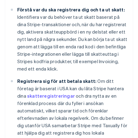
Australien
Förstå var du ska registrera dig och ta ut skatt:
English
Identifiera var du behöver ta ut skatt baserat på
Belgien
dina Stripe-transaktioner och, när du har registrerat
Nederlands
Français
Deutsch
English
dig, aktivera skatteuppbörd i en ny delstat eller ett
Brasilien
nytt land på några sekunder. Du kan börja ta ut skatt
Português
English
Bulgarien
genom att lägga till en enda rad kod i den befintliga
English
Stripe-integrationen eller lägga till skatteuttag i
Cypern
Stripes kodfria produkter, till exempel Invoicing,
English
med ett enda klick.
Danmark
English
Registrera sig för att betala skatt:
Om ditt
Estland
företag är baserat i USA kan du låta Stripe hantera
English
Fastlandskina
dina
skatteregistreringar
och dra nytta av en
简体中文
English
förenklad process där du fyller i ansökan
Finland
automatiskt, vilket sparar tid och förenklar
English
Svenska
efterlevnaden av lokala regelverk. Om du befinner
Frankrike
dig utanför USA samarbetar Stripe med Taxually för
Français
English
Förenade Arabemiraten
att hjälpa dig att registrera dig hos lokala
English