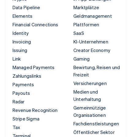
Data Pipeline
Marktplätze
Elements
Geldmanagement
Financial Connections
Plattformen
Identity
SaaS
Invoicing
KI-Unternehmen
Issuing
Creator Economy
Link
Gaming
Managed Payments
Bewirtung, Reisen und
Freizeit
Zahlungslinks
Versicherungen
Payments
Medien und
Payouts
Unterhaltung
Radar
Gemeinnützige
Revenue Recognition
Organisationen
Stripe Sigma
Fachdienstleistungen
Tax
Öffentlicher Sektor
Terminal