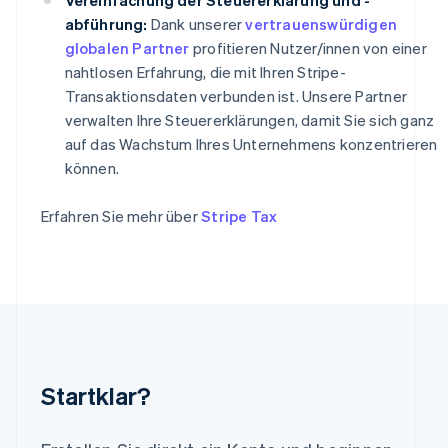
English
abführung:
Dank unserer
vertrauenswürdigen
Indien
globalen Partner
profitieren Nutzer/innen von einer
English
nahtlosen Erfahrung, die mit Ihren Stripe-
Irland
English
Transaktionsdaten verbunden ist. Unsere Partner
Italien
verwalten Ihre Steuererklärungen, damit Sie sich ganz
Italiano
English
auf das Wachstum Ihres Unternehmens konzentrieren
Japan
können.
日本語
English
Kanada
English
Français
Erfahren Sie mehr über
Stripe Tax
Kroatien
English
Italiano
Lettland
English
Liechtenstein
Deutsch
English
Litauen
English
Startklar?
Luxemburg
Français
Deutsch
English
Malaysia