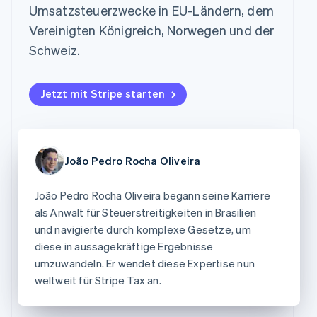
Data Pipeline
Umsatzsteuerzwecke in EU-Ländern, dem
Marktplatz auf
Geldmanagement
Zugriff auf mehr als
Datensynchronisierung
Produkt-Roadmap
Grundlagen der
Plattformen
Vereinigten Königreich, Norwegen und der
125
Stripe Sessions
Abonnementverwaltung
SaaS
Terminal
Karriere
Schweiz.
Zahlungen vor Ort
Newsroom
So setzen Sie
Authorization
Stripe Press
nutzungsbasierte
Boost
Abrechnung um
Jetzt mit Stripe starten
Nach Branche
Optimierung der
Stablecoin-gestützte
Autorisierungsraten
Karten ausgeben: So
Link
KI-Unternehmen
Kontakt
geht´s
Beschleunigter
Creator Economy
Bereitstellung und
Bezahlvorgang
Gaming
Verwaltung von
Sales-Team
João Pedro Rocha Oliveira
Financial
Bewirtung, Reisen und
Diensten mit Agenten
kontaktieren
Connections
Freizeit
Partner werden
Verbundene
Versicherungen
João Pedro Rocha Oliveira begann seine Karriere
Medien und
Finanzdaten
als Anwalt für Steuerstreitigkeiten in Brasilien
Unterhaltung
Ressourcen
Gemeinnützige
und navigierte durch komplexe Gesetze, um
Organisationen
diese in aussagekräftige Ergebnisse
App-Integrationen
Fachdienstleistungen
Mehr
umzuwandeln. Er wendet diese Expertise nun
Code-Beispiele
Öffentlicher Sektor
Product roadmap
Entwickler-Blog
Einzelhandel
weltweit für Stripe Tax an.
Ausblick
API-Status
Radar