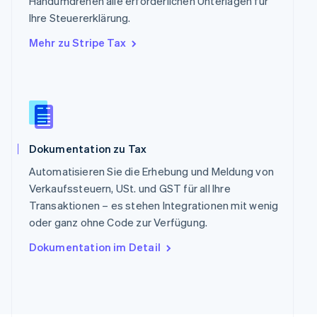
Handumdrehen alle erforderlichen Unterlagen für
Deutsch
Français
Italiano
English
Singapur
Ihre Steuererklärung.
English
简体中文
Mehr zu Stripe Tax
Slowakei
English
Slowenien
English
Italiano
Sonderverwaltungsregion Hongkong,
China
English
简体中文
Dokumentation zu Tax
Spanien
Español
English
Automatisieren Sie die Erhebung und Meldung von
Thailand
Verkaufssteuern, USt. und GST für all Ihre
ไทย
English
Transaktionen – es stehen Integrationen mit wenig
Tschechische Republik
oder ganz ohne Code zur Verfügung.
English
Ungarn
Dokumentation im Detail
English
Vereinigte Arabische Emirate
English
Vereinigte Staaten
English
Español
简体中文