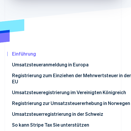
Betrugsprävention
Ecosystem
Atlas
Start-up-Gründung
Partner
Stripe App-Marktplatz
Climate
CO₂-Entnahme
Einführung
Umsatzsteueranmeldung in Europa
Stripe-Sessions 2026
Erfahren Sie, wie Stripe Lösungen für die Wirtschaf
Registrierung zum Einziehen der Mehrwertsteuer in der
Jetzt ansehen
EU
Zeitpunkt der Registrierung
Umsatzsteueregistrierung im Vereinigten Königreich
Registrierung für eine
Zeitpunkt der Registrierung
Registrierung zur Umsatzsteuererhebung in Norwegen
Umsatzsteueridentifikationsnummer
Registrierung für eine
Zeitpunkt
Umsatzsteuerregistrierung in der Schweiz
Umsatzsteueridentifikationsnummer
Registrierung für eine
Zeitpunkt
So kann Stripe Tax Sie unterstützen
Umsatzsteueridentifikationsnummer