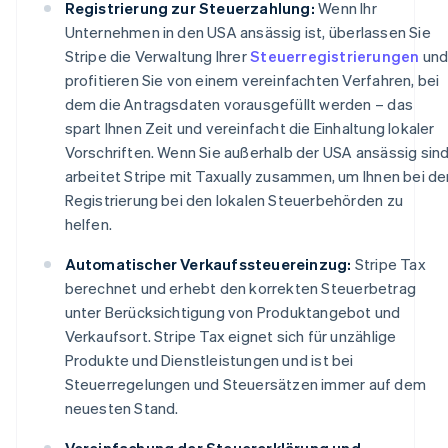
Registrierung zur Steuerzahlung:
Wenn Ihr
English
Unternehmen in den USA ansässig ist, überlassen Sie
Belgien
Nederlands
Français
Deutsch
English
Stripe die Verwaltung Ihrer
Steuerregistrierungen
un
Brasilien
profitieren Sie von einem vereinfachten Verfahren, bei
Português
English
dem die Antragsdaten vorausgefüllt werden – das
Bulgarien
spart Ihnen Zeit und vereinfacht die Einhaltung lokaler
English
Vorschriften. Wenn Sie außerhalb der USA ansässig sind
Dänemark
English
arbeitet Stripe mit Taxually zusammen, um Ihnen bei de
Deutschland
Registrierung bei den lokalen Steuerbehörden zu
Deutsch
English
helfen.
Estland
English
Automatischer Verkaufssteuereinzug:
Stripe Tax
Festlandchina
berechnet und erhebt den korrekten Steuerbetrag
简体中文
English
unter Berücksichtigung von Produktangebot und
Finnland
English
Svenska
Verkaufsort. Stripe Tax eignet sich für unzählige
Frankreich
Produkte und Dienstleistungen und ist bei
Français
English
Steuerregelungen und Steuersätzen immer auf dem
Gibraltar
neuesten Stand.
English
Griechenland
Vereinfachung der Steuererklärung und -