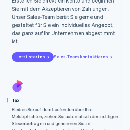
Erstellen Sie direkt ein Konto und beginnen
English
简体中文
Malta
Sie mit dem Akzeptieren von Zahlungen.
English
Unser Sales-Team berät Sie gerne und
Mexiko
gestaltet für Sie ein individuelles Angebot,
Español
English
Neuseeland
das ganz auf Ihr Unternehmen abgestimmt
English
ist.
Niederlande
Nederlands
English
Norwegen
Jetzt starten
Sales-Team kontaktieren
English
Österreich
Deutsch
English
Polen
English
Portugal
Português
English
Tax
Rumänien
English
Bleiben Sie auf dem Laufenden über Ihre
Schweden
Meldepflichten, ziehen Sie automatisch den richtigen
Svenska
English
Steuerbetrag ein und generieren Sie im
Schweiz