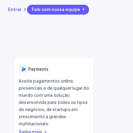
Entrar
Fale com nossa equipe
Recursos
Ecossistema
Contato
 marketplaces
Mais
Integrações de aplicativos
Parceiros
Fale com a equipe de vendas
Product roadmap
sões
Exemplos de códigos
Stripe App Marketplace
Seja um parceiro
Veja o que está chegando
ara plataformas
Blog de desenvolvedores
zer
Status da API
Radar
Prevenção de fraudes
Payments
Atlas
ativos
Incorporação de startups
Aceite pagamentos online,
presenciais e de qualquer lugar do
Climate
Remoção de carbono
mundo com uma solução
desenvolvida para todos os tipos
de negócios, de startups em
crescimento a grandes
multinacionais.
Saiba mais