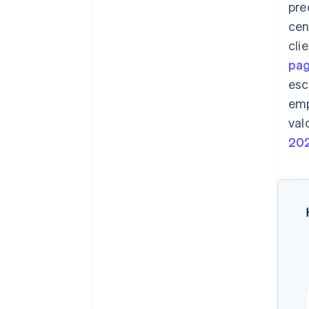
pre
cen
cli
pa
esc
emp
val
20