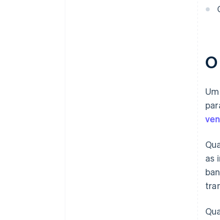
O
U
par
ven
Qua
as 
ban
tra
Qua