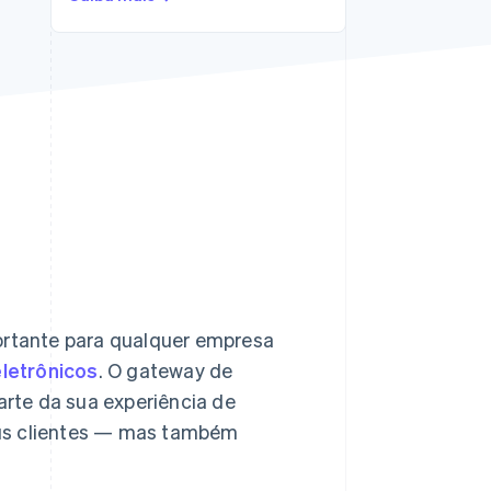
Stripe Sessions 2026
Veja como a Stripe está
construindo a
infraestrutura
econômica da IA.
Assista agora
rtante para qualquer empresa
letrônicos
. O gateway de
rte da sua experiência de
eus clientes — mas também