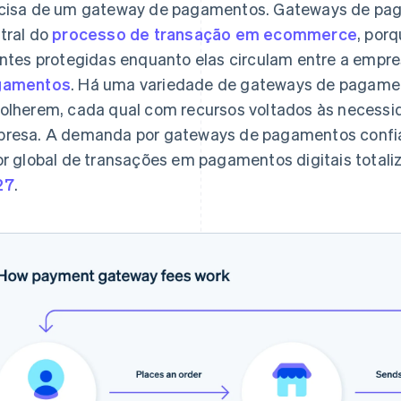
cisa de um gateway de pagamentos. Gateways de p
tral do
processo de transação em ecommerce
, por
entes protegidas enquanto elas circulam entre a empr
gamentos
. Há uma variedade de gateways de pagame
olherem, cada qual com recursos voltados às necessid
resa. A demanda por gateways de pagamentos confiáv
or global de transações em pagamentos digitais total
27
.