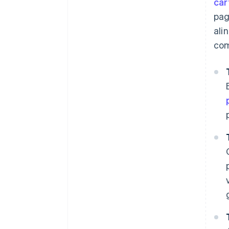
car
pag
ali
com