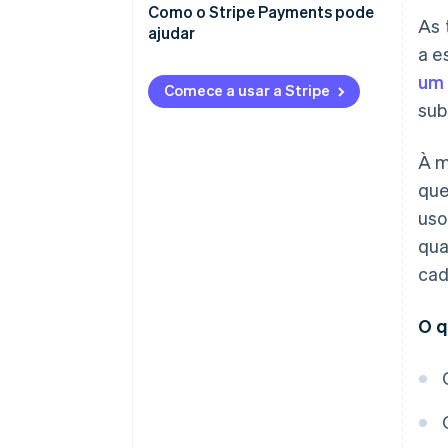
Como o Stripe Payments pode
As 
ajudar
a e
um
Comece a usar a Stripe
sub
À m
que
uso
qua
cad
O q