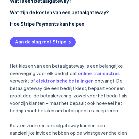
Wat is een betaalgateway?
Oprichting van een start-up
Wat zijn de kosten van een betaalgateway?
Climate
Ecosysteem
CO₂-verwijdering
Hoe Stripe Payments kan helpen
Partners
Identity
Stripe App Marketplace
Online identiteitsverificatie
Aan de slag met Stripe
Het kiezen van een betaalgateway is een belangrijke
Stripe Sessions 2026
overweging voor elk bedrijf dat
online transacties
Ontdek hoe Stripe de economische infrastructuu
verwerkt of
elektronische betalingen
ontvangt. De
Nu bekijken
betaalgateway die een bedrijf kiest, bepaalt voor een
groot deel de betaalervaring, zowel voor het bedrijf als
voor zijn klanten – maar het bepaalt ook hoeveel het
bedrijf moet betalen om betalingen te accepteren.
Kosten voor een betaalgateway kunnen een
aanzienlijke invloed hebben op de winstgevendheid en