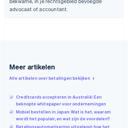
bekwame, in je rechtsgebied bevoegde
Deutsch
English
Estland
advocaat of accountant.
English
Finland
English
Svenska
Frankrijk
Français
English
Gibraltar
English
Griekenland
English
Meer artikelen
Hongarije
English
Hongkong SAR, China
Alle artikelen over betalingen bekijken
English
简体中文
Ierland
English
Creditcards accepteren in Australië: Een
India
beknopte whitepaper voor ondernemingen
English
Mobiel bestellen in Japan: Wat is het, waarom
Italië
Italiano
English
wordt het populair, en wat zijn de voordelen?
Japan
Betalingsautomatisering uitgelegd: hoe het