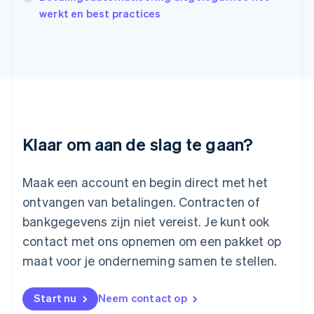
日本語
English
werkt en best practices
Kroatië
English
Italiano
Letland
English
Liechtenstein
Deutsch
English
Litouwen
English
Luxemburg
Klaar om aan de slag te gaan?
Français
Deutsch
English
Maleisië
English
简体中文
Maak een account en begin direct met het
Malta
ontvangen van betalingen. Contracten of
English
Mexico
bankgegevens zijn niet vereist. Je kunt ook
Español
English
contact met ons opnemen om een pakket op
Nederland
maat voor je onderneming samen te stellen.
Nederlands
English
Nieuw-Zeeland
English
Start nu
Neem contact op
Noorwegen