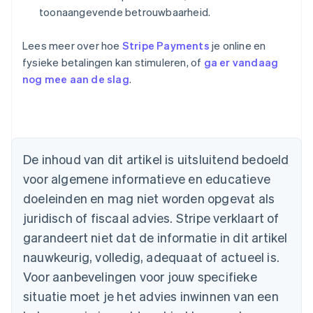
toonaangevende betrouwbaarheid.
Lees meer over hoe
Stripe Payments
je online en
fysieke betalingen kan stimuleren, of
ga er vandaag
nog mee aan de slag
.
Australië
English
België
Nederlands
Français
Deutsch
English
De inhoud van dit artikel is uitsluitend bedoeld
Brazilië
voor algemene informatieve en educatieve
Português
English
Bulgarije
doeleinden en mag niet worden opgevat als
English
juridisch of fiscaal advies. Stripe verklaart of
Canada
English
Français
garandeert niet dat de informatie in dit artikel
Cyprus
nauwkeurig, volledig, adequaat of actueel is.
English
Denemarken
Voor aanbevelingen voor jouw specifieke
English
situatie moet je het advies inwinnen van een
Duitsland