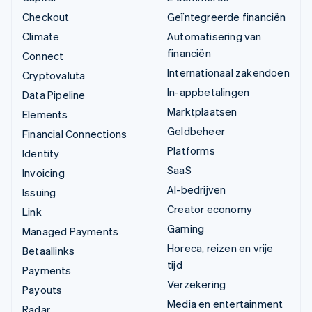
Checkout
Geïntegreerde financiën
Climate
Automatisering van
financiën
Connect
Internationaal zakendoen
Cryptovaluta
In-appbetalingen
Data Pipeline
Marktplaatsen
Elements
Geldbeheer
Financial Connections
Platforms
Identity
SaaS
Invoicing
AI-bedrijven
Issuing
Creator economy
Link
Gaming
Managed Payments
Horeca, reizen en vrije
Betaallinks
tijd
Payments
Verzekering
Payouts
Media en entertainment
Radar