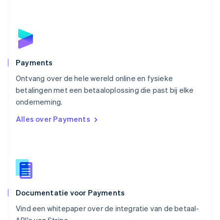
English
Oostenrijk
Deutsch
English
Polen
English
Portugal
Português
English
Payments
Roemenië
Ontvang over de hele wereld online en fysieke
English
betalingen met een betaaloplossing die past bij elke
Singapore
English
简体中文
onderneming.
Slovenië
Alles over Payments
English
Italiano
Slowakije
English
Spanje
Español
English
Thailand
ไทย
English
Documentatie voor Payments
Tsjechië
English
Vind een whitepaper over de integratie van de betaal-
Vasteland van China