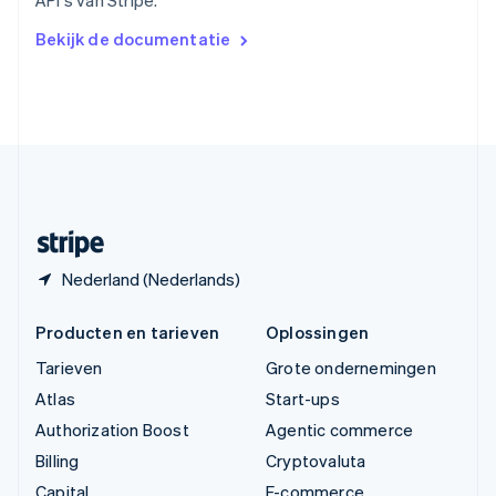
API's van Stripe.
简体中文
English
Verenigd Koninkrijk
Bekijk de documentatie
English
Verenigde Arabische Emiraten
English
Verenigde Staten
English
Español
简体中文
Zweden
Svenska
English
Zwitserland
Deutsch
Français
Italiano
English
Nederland (Nederlands)
Producten en tarieven
Oplossingen
Tarieven
Grote ondernemingen
Atlas
Start-ups
Authorization Boost
Agentic commerce
Billing
Cryptovaluta
Capital
E-commerce