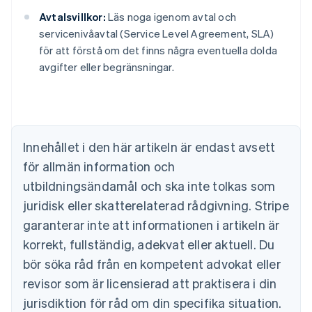
Avtalsvillkor:
Läs noga igenom avtal och
servicenivåavtal (Service Level Agreement, SLA)
Australien
för att förstå om det finns några eventuella dolda
English
Belgien
avgifter eller begränsningar.
Nederlands
Français
Deutsch
English
Brasilien
Português
English
Bulgarien
English
Innehållet i den här artikeln är endast avsett
Cypern
för allmän information och
English
Danmark
utbildningsändamål och ska inte tolkas som
English
juridisk eller skatterelaterad rådgivning. Stripe
Estland
English
garanterar inte att informationen i artikeln är
Fastlandskina
korrekt, fullständig, adekvat eller aktuell. Du
简体中文
English
Finland
bör söka råd från en kompetent advokat eller
English
Svenska
revisor som är licensierad att praktisera i din
Frankrike
jurisdiktion för råd om din specifika situation.
Français
English