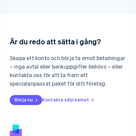
Liechtenstein
Deutsch
English
Litauen
English
Luxemburg
Français
Deutsch
English
Är du redo att sätta i gång?
Malaysia
English
简体中文
Malta
Skapa ett konto och börja ta emot betalningar
English
Mexiko
– inga avtal eller bankuppgifter behövs – eller
Español
English
kontakta oss för att ta fram ett
Nederländerna
specialanpassat paket för ditt företag.
Nederlands
English
Norge
English
Börja nu
Kontakta säljteamet
Nya Zeeland
English
Polen
English
Portugal
Português
English