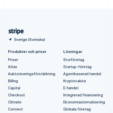
Ungern
English
USA
English
Español
简体中文
Österrike
Deutsch
English
Sverige (Svenska)
Produkter och priser
Lösningar
Priser
Storföretag
Atlas
Startup-företag
Auktoriseringsförstärkning
Agentbaserad handel
Billing
Kryptovaluta
Capital
E-handel
Checkout
Integrerad finansiering
Climate
Ekonomiautomatisering
Connect
Globala företag