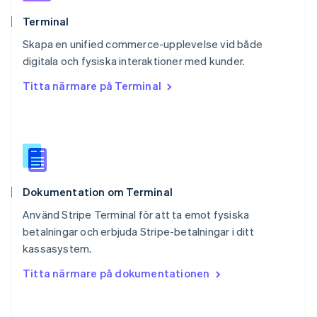
Rumänien
English
Terminal
Schweiz
Skapa en unified commerce-upplevelse vid både
Deutsch
Français
Italiano
English
digitala och fysiska interaktioner med kunder.
Singapore
English
简体中文
Titta närmare på Terminal
Slovakien
English
Slovenien
English
Italiano
Spanien
Español
English
Storbritannien
Dokumentation om Terminal
English
Sverige
Använd Stripe Terminal för att ta emot fysiska
Svenska
English
betalningar och erbjuda Stripe-betalningar i ditt
Thailand
kassasystem.
ไทย
English
Tjeckien
Titta närmare på dokumentationen
English
Tyskland
Deutsch
English