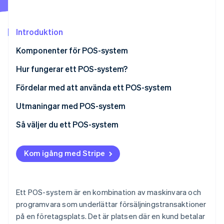
Identitetsverifiering online
Partner
Stripe App Marketplace
Introduktion
Komponenter för POS-system
Stripe Sessions 2026
Hårdvara
Hur fungerar ett POS-system?
Se hur Stripe bygger den ekonomiska inf
Titta nu
Programvara
Fördelar med att använda ett POS-system
Utmaningar med POS-system
Så väljer du ett POS-system
Identifiera dina affärsbehov
Kom igång med Stripe
Undersök olika POS-system
Utvärdera och jämför system
Ett POS-system är en kombination av maskinvara och
programvara som underlättar försäljningstransaktioner
på en företagsplats. Det är platsen där en kund betalar