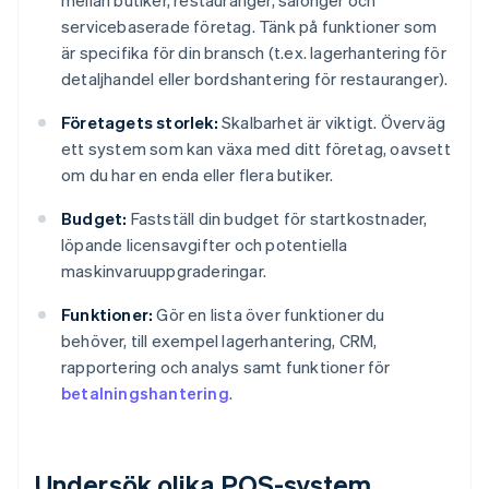
mellan butiker, restauranger, salonger och
servicebaserade företag. Tänk på funktioner som
är specifika för din bransch (t.ex. lagerhantering för
detaljhandel eller bordshantering för restauranger).
Företagets storlek:
Skalbarhet är viktigt. Överväg
ett system som kan växa med ditt företag, oavsett
om du har en enda eller flera butiker.
Budget:
Fastställ din budget för startkostnader,
löpande licensavgifter och potentiella
maskinvaruuppgraderingar.
Funktioner:
Gör en lista över funktioner du
behöver, till exempel lagerhantering, CRM,
rapportering och analys samt funktioner för
betalningshantering
.
Undersök olika POS-system