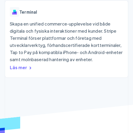
Godkännandeoptimeringar
Recognition
Företag
Plattformar
Erbjud
Link
Automatiserad
SaaS
användningsbaserad
Accelererad kassaprocess
Terminal
redovisning
Produktplan
fakturering
Financial Connections
Stripe Sigma
Sessions årliga
Utfärda stablecoin-
Länkade finanskontodata
Skapa en unified commerce-upplevelse vid både
Anpassade
konferens
stödda kort
rapporter
Karriärer
digitala och fysiska interaktioner med kunder. Stripe
Tillhandahåll och
Efter bransch
Data Pipeline
Nyhetsrum
hantera tjänster med
Terminal förser plattformar och företag med
Datasynkronisering
Stripe Press
agenter
utvecklarverktyg, förhandscertifierade kortterminaler,
AI-företag
Kreatörsekonomi
Tap to Pay på kompatibla iPhone- och Android-enheter
Spel
samt molnbaserad hantering av enheter.
Besöksnäring, resor
Kontakt
Mer
Resurser
Läs mer
och fritid
Product roadmap
Försäkringsbolag
Kontakta säljteamet
Se vad som kommer härnäst
Media och
Appintegrationer
Bli partner
underhållning
Kodexempel
Radar
Ideella organisationer
Utvecklarblogg
Bedrägeribekämpning
Professionella tjänster
API-status
Offentlig sektor
Atlas
Detaljhandel
Bolagsbildning för startups
Climate
Koldioxidinfångning
Ecosystem
Identity