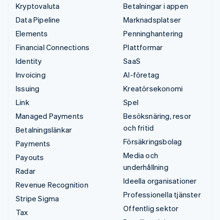
Kryptovaluta
Betalningar i appen
Data Pipeline
Marknadsplatser
Elements
Penninghantering
Financial Connections
Plattformar
Identity
SaaS
Invoicing
AI-företag
Issuing
Kreatörsekonomi
Link
Spel
Managed Payments
Besöksnäring, resor
och fritid
Betalningslänkar
Försäkringsbolag
Payments
Media och
Payouts
underhållning
Radar
Ideella organisationer
Revenue Recognition
Professionella tjänster
Stripe Sigma
Offentlig sektor
Tax