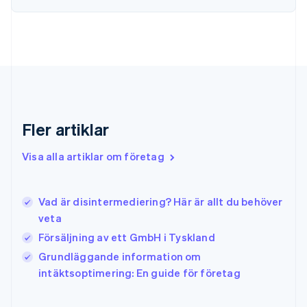
Förenade Arabemiraten
English
Gibraltar
English
Grekland
English
Hongkong SAR, Kina
English
简体中文
Indien
Fler artiklar
English
Irland
Visa alla artiklar om företag
English
Italien
Italiano
English
Vad är disintermediering? Här är allt du behöver
Japan
日本語
English
veta
Kanada
Försäljning av ett GmbH i Tyskland
English
Français
Grundläggande information om
Kroatien
English
Italiano
intäktsoptimering: En guide för företag
Lettland
English