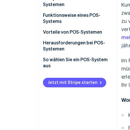
Systemen
Kun
zwa
Hardware
Funktionsweise eines POS-
zu 
Systems
Software
ver
Vorteile von POS-Systemen
meh
Herausforderungen bei POS-
jäh
Systemen
So wählen Sie ein POS-System
Im 
aus
müs
Ermitteln Sie Ihre
erl
geschäftlichen Anforderungen
Jetzt mit Stripe starten
Ihr
Untersuchen Sie die Optionen
für POS-Systeme
Wor
Bewerten und vergleichen Sie
Systeme