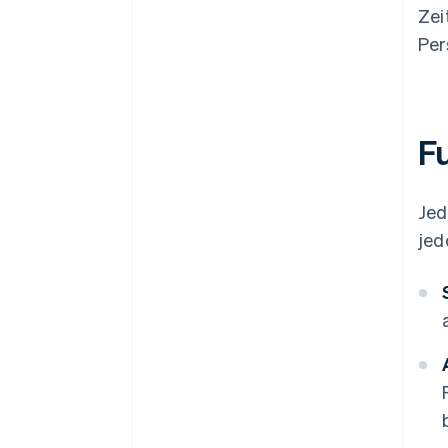
Zei
Per
F
Jed
jed