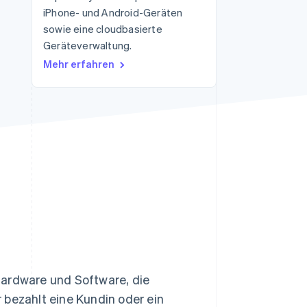
iPhone- und Android-Geräten
sowie eine cloudbasierte
Geräteverwaltung.
Stripe-Sessions 2026
Erfahren Sie, wie Stripe
Mehr erfahren
Lösungen für die
Wirtschaftsinfrastruktur
für KI aufbaut.
Jetzt ansehen
Hardware und Software, die
 bezahlt eine Kundin oder ein