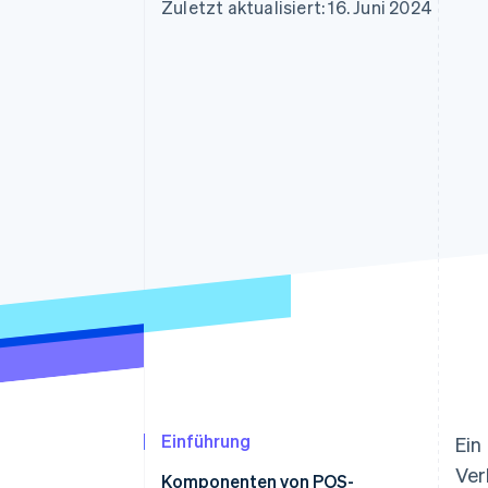
Optimierung der
Datensynchronisier
Zuletzt aktualisiert: 16. Juni 2024
Autorisierungsraten
Link
Beschleunigter Bezahlvorgang
Financial Connections
Verbundene Finanzdaten
Einführung
Ein
Ver
Komponenten von POS-