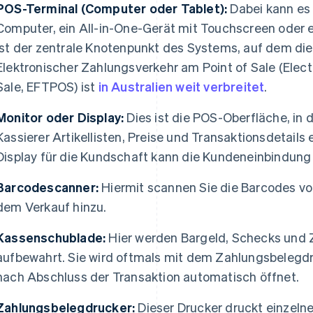
POS-Terminal (Computer oder Tablet):
Dabei kann es
Computer, ein All-in-One-Gerät mit Touchscreen oder ei
ist der zentrale Knotenpunkt des Systems, auf dem die
Elektronischer Zahlungsverkehr am Point of Sale (Elect
Sale, EFTPOS) ist
in Australien weit verbreitet
.
Monitor oder Display:
Dies ist die POS-Oberfläche, in d
Kassierer Artikellisten, Preise und Transaktionsdetails
Display für die Kundschaft kann die Kundeneinbindung
Barcodescanner:
Hiermit scannen Sie die Barcodes vo
dem Verkauf hinzu.
Kassenschublade:
Hier werden Bargeld, Schecks und 
aufbewahrt. Sie wird oftmals mit dem Zahlungsbelegdr
nach Abschluss der Transaktion automatisch öffnet.
Zahlungsbelegdrucker:
Dieser Drucker druckt einzeln