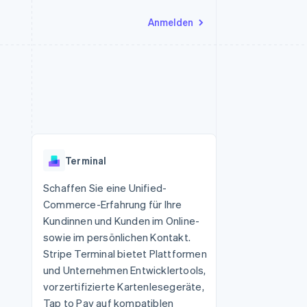
Anmelden
Ressourcen
Ecosystem
Kontakt
nd Marktplätze
Mehr
App-Integrationen
Partner
Sales-Team kontaktieren
Product roadmap
Code-Beispiele
Stripe App-Marktplatz
Partner werden
Ausblick
 Plattformen
Entwickler-Blog
 platforms
eit
API-Status
Radar
Betrugsprävention
eistungen
Terminal
Atlas
onen
virtuelle Karten
Start-up-Gründung
Schaffen Sie eine Unified-
Commerce-Erfahrung für Ihre
Climate
CO₂-Entnahme
Kundinnen und Kunden im Online-
sowie im persönlichen Kontakt.
Identity
Online-Identitätsprüfung
Stripe Terminal bietet Plattformen
und Unternehmen Entwicklertools,
vorzertifizierte Kartenlesegeräte,
Tap to Pay auf kompatiblen