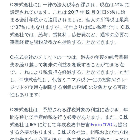
C 株式会社には一律の法人税率が課され、現在は 21% に
設定されています。これは 2017 年 12 月 31 日の後に始
まる会計年度から適用されました。個人の所得税は最高
で 37% にもなりますが、それよりは低い税率です。C 株
式会社では、給与、賃貸料、広告費など、通常の必要な
事業経費を課税所得から控除することができます。
C 株式会社のメリットの一つは、過去の年度の純営業損
失を繰り越して将来の利益を相殺することができる点
で、これにより税負担を軽減することができます。ただ
し、C 株式会社は、代替ミニマム税 (一定の控除やクレ
ジットの使用を制限する別個の税制) の対象となる可能
性もあります。
C 株式会社は、予想される課税対象の利益に基づき、年
間を通じて予定納税を行う必要があります。また、C 株
式会社は IRS に対して年次税務申告書
Form 1120
も提出
する必要があります。C 株式会社は、州税および地方税
の申告を行う必要があり、所在地や事業活動によっては