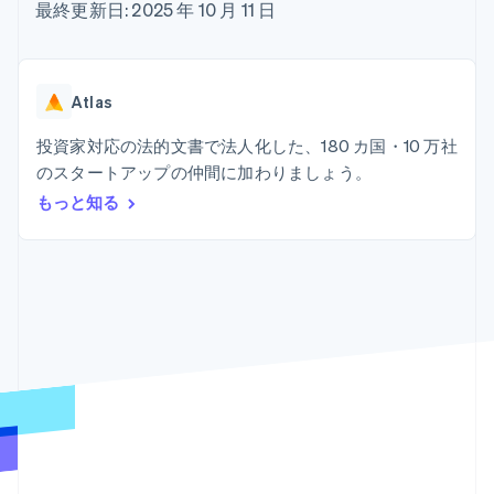
Recognition
ポーネント
最終更新日: 2025 年 10 月 11 日
SaaS
従量課金請求を提供
決済手段
製品ロードマップ
ステーブルコイン担保型
会計管理の
125 以上の決
Sessions 年次カンファ
のカードを発行
自動化
済手段を利用
レンス
エージェントによるサー
Stripe
可能
Terminal
採用情報
ビスのプロビジョニング
Atlas
Sigma
業種別
対面支払い
ニュースルーム
と管理
カスタムレ
Authorization
Stripe Press
投資家対応の法的文書で法人化した、180 カ国・10 万社
ポート
Boost
AI 企業
Data
決済成功率の
のスタートアップの仲間に加わりましょう。
クリエイターエコノミ―
Pipeline
最適化
ゲーム
もっと知る
リソース
データの同
Link
ホスピタリティ、旅行、
お問い合わせ
期
スピーディー
レジャー
な決済
保険
アプリへの導入
営業にお問い合わせ
メディアおよびエンター
コードサンプル
パートナーになる
テインメント
開発者のブログ
非営利団体
API ステータス
プロフェッショナルサー
その他
ビス
Product roadmap
パブリックセクター
今後の予定を確認
小売業
Radar
不正防止
エコシステム
Atlas
スタートアップの企業設立