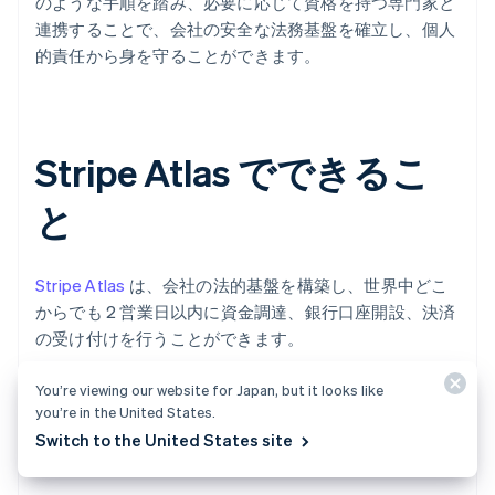
のような手順を踏み、必要に応じて資格を持つ専門家と
連携することで、会社の安全な法務基盤を確立し、個人
的責任から身を守ることができます。
Stripe Atlas でできるこ
と
Stripe Atlas
は、会社の法的基盤を構築し、世界中どこ
からでも 2 営業日以内に資金調達、銀行口座開設、決済
の受け付けを行うことができます。
You’re viewing our website for Japan, but it looks like
Y Combinator、a16z、General Catalyst などの一流投資
you’re in the United States.
家が支援するスタートアップを含む、Atlas を利用して
Switch to the United States site
法人化された 7 万 5 千以上の企業に参加できます。