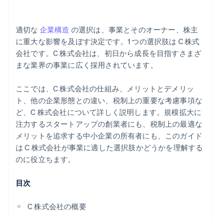
EIN が到着する前に決済を受け付け、銀行取引を行う
創業者株式のキャッシュレス購入
適切な
企業構造
の選択は、事業とそのオーナー、株主
自動 83(b) 課税選択申請
に重大な影響を及ぼす決定です。1 つの選択肢は C 株式
会社です。C 株式会社は、初日から成長を目指すさまざ
世界クラスの企業法的文書
まな業界の事業に広く採用されています。
Stripe Payments を 1 年間無料でご利用いただけるほ
か、5 万ドルのパートナークレジットと割引もご利用
ここでは、C 株式会社の仕組み、メリットとデメリッ
いただけます
ト、他の企業形態との違い、税制上の重要な考慮事項な
ど、C 株式会社について詳しく説明します。規模拡大に
注力するスタートアップの創業者にも、税制上の最適な
メリットを追求する中小企業の所有者にも、このガイド
は C 株式会社が事業に適した選択肢かどうかを理解する
のに役立ちます。
目次
C 株式会社の概要