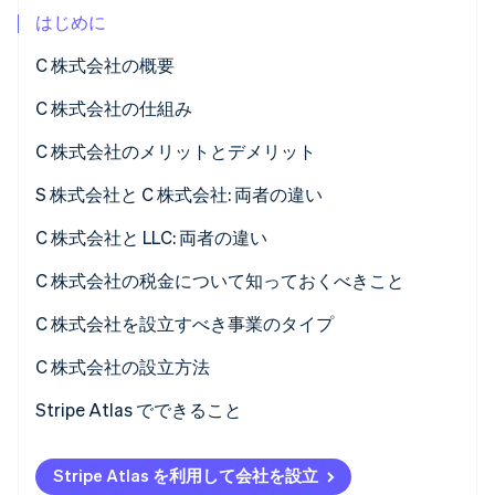
はじめに
パートナー
Climate
Stripe App Marketplace
カーボンリムーバル
C 株式会社の概要
Identity
C 株式会社の仕組み
オンライン本人確認
有限責任
C 株式会社のメリットとデメリット
免責事項
S 株式会社と C 株式会社: 両者の違い
Stripe Sessions 2026
C 株式会社と LLC: 両者の違い
Stripe が AI の経済インフラをどのように構築しているかを
ご覧ください。
課税
C 株式会社の税金について知っておくべきこと
こちらをご覧ください
所有権
C 株式会社を設立すべき事業のタイプ
手続き
C 株式会社の設立方法
責任保護
Stripe Atlas でできること
Atlas への申し込み
Stripe Atlas を利用して会社を設立