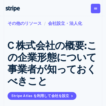
その他のリソース
会社設立・法人化
企業規模別
ドキュメント
学ぶ
支払い
収益
資金管
プラッ
理
フォー
大企業向け
Stripe のドキュメント
ブログ
とマー
Payments
Billing
スタートアップ向け
API リファレンス
導入事例
C 株式会社の概要:こ
オンライン決
経常収益
ットプ
Global
ライブラリと SDK
ガイド
済
Metronome
Payouts
イス
Stripe Apps
Managed
の企業形態について
従量課金
Payments
第三者
Connec
ユースケース別
マーチャント
サブスクリ
への入
サポート
プション
オブレコード
金
事業者が知っておく
プラッ
ガイド
エージェンティックコマ
サブスクリ
ソリューショ
Payment links
フォー
ース
サポートに問い合わせる
プションの
ン
決済の
E コマース / ECサイト
オンライン決済を受け付
管理サポートプラン
コーディング
管理
Invoicing
べきこと
築
埋込型金融
け
プロフェッショナルサー
1 回限りまた
不要の決済ペ
請求・財務関連
構築済みの決済を実装
ビス
は継続
ージ
Checkout
グローバルビジネス
プラットフォームまたは
構築済み決済
Tax
アプリ内決済
マーケットプレイスを構
消費税と
UI
Stripe Atlas を利用して会社を設立
マーケットプレイス
築する
VAT の自動
Elements
資金管理
サブスクリプションを管
柔軟な UI コン
計算
Revenue
会社
プラットフォーム
理