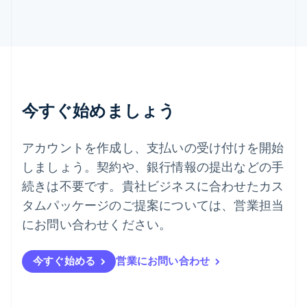
English
Italiano
タイ
ไทย
English
チェコ共和国
English
デンマーク
English
今すぐ始めましょう
ドイツ
Deutsch
English
ニュージーランド
アカウントを作成し、支払いの受け付けを開始
English
しましょう。契約や、銀行情報の提出などの手
ノルウェー
English
続きは不要です。貴社ビジネスに合わせたカス
ハンガリー
タムパッケージのご提案については、営業担当
English
フィンランド
にお問い合わせください。
English
Svenska
ブラジル
今すぐ始める
営業にお問い合わせ
Português
English
フランス
Français
English
ブルガリア