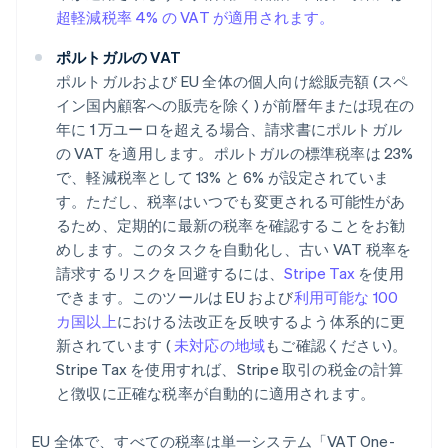
超軽減税率 4% の VAT が適用されます。
ポルトガルの VAT
ポルトガルおよび EU 全体の個人向け総販売額 (スペ
イン国内顧客への販売を除く) が前暦年または現在の
年に 1 万ユーロを超える場合、請求書にポルトガル
の VAT を適用します。ポルトガルの標準税率は 23%
で、軽減税率として 13% と 6% が設定されていま
す。ただし、税率はいつでも変更される可能性があ
るため、定期的に最新の税率を確認することをお勧
めします。このタスクを自動化し、古い VAT 税率を
請求するリスクを回避するには、
Stripe Tax
を使用
できます。このツールは EU および
利用可能な 100
カ国以上
における法改正を反映するよう体系的に更
新されています (
未対応の地域
もご確認ください)。
Stripe Tax を使用すれば、Stripe 取引の税金の計算
と徴収に正確な税率が自動的に適用されます。
EU 全体で、すべての税率は単一システム「VAT One-