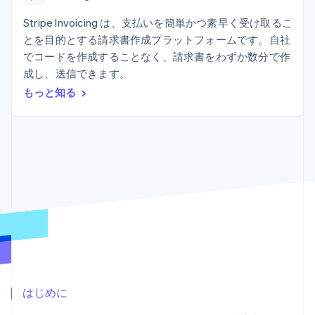
Recognition
ポーネント
SaaS
従量課金請求を提供
決済手段
製品ロードマップ
Stripe Invoicing は、支払いを簡単かつ素早く受け取るこ
ステーブルコイン担保型
会計管理の
125 以上の決
Sessions 年次カンファ
のカードを発行
とを目的とする請求書作成プラットフォームです。自社
自動化
済手段を利用
レンス
エージェントによるサー
Stripe
でコードを作成することなく、請求書をわずか数分で作
可能
Terminal
採用情報
ビスのプロビジョニング
Sigma
業種別
対面支払い
ニュースルーム
成し、送信できます。
と管理
カスタムレ
Authorization
Stripe Press
もっと知る
ポート
Boost
AI 企業
Data
決済成功率の
クリエイターエコノミ―
Pipeline
最適化
ゲーム
リソース
データの同
Link
ホスピタリティ、旅行、
お問い合わせ
期
スピーディー
レジャー
な決済
保険
アプリへの導入
営業にお問い合わせ
メディアおよびエンター
コードサンプル
パートナーになる
テインメント
開発者のブログ
非営利団体
API ステータス
プロフェッショナルサー
その他
ビス
Product roadmap
パブリックセクター
今後の予定を確認
小売業
Radar
不正防止
はじめに
エコシステム
Atlas
スタートアップの企業設立