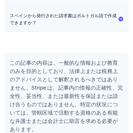
スペインから発行された請求書はポルトガル語で作成
できますか？
アイルランド
English
アメリカ
English
Español
简体中文
アラブ首長国連邦
English
イギリス
この記事の内容は、一般的な情報および教育
English
のみを目的としており、法律上または税務上
イタリア
のアドバイスとして解釈されるべきではあり
Italiano
English
インド
ません。Stripe は、記事内の情報の正確性、完
English
全性、妥当性、または最新性を保証または請
エストニア
English
け合うものではありません。特定の状況につ
オーストラリア
いては、管轄区域で活動する資格のある有能
English
オーストリア
な弁護士または会計士に助言を求める必要が
Deutsch
English
あります。
オランダ