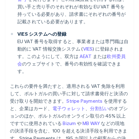
買い手と売り手のそれぞれが有効な EU VAT 番号を
持っている必要があり、請求書にそれぞれの番号が
記載されている必要があります。
VIES システムへの登録
EU VAT 番号を取得すると、事業者または専門職は自
動的に VAT 情報交換システム (
VIES
) に登録されま
す。このようにして、双方は
AEAT
または
欧州委員
会
のウェブサイトで、番号の有効性を確認できま
す。
これらの要件を満たすと、適用される VAT 免除を利用
して、ポルトガルの買い手に対して請求書発行と決済の
受け取りを開始できます。
Stripe Payments
を使用する
と、企業はカード、
電子ウォレット
、
分割払い
のオプシ
ョンのほか、ポルトガルのオンライン取引の 45% 以上
ですでに使用されている
Bizum
や
MB WAY
などの現地
の決済手段を含む、100 を超える決済手段を利用できま
す。Stripe Payments は、195 カ国以上の顧客からの決