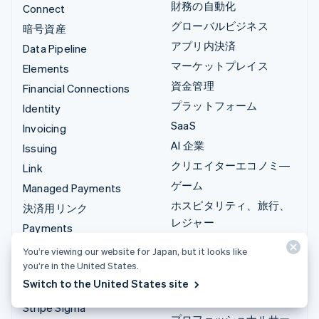
財務の自動化
Connect
グローバルビジネス
暗号資産
アプリ内決済
Data Pipeline
マーケットプレイス
Elements
資金管理
Financial Connections
プラットフォーム
Identity
SaaS
Invoicing
AI 企業
Issuing
クリエイターエコノミ―
Link
ゲーム
Managed Payments
ホスピタリティ、旅行、
決済用リンク
レジャー
Payments
保険
Payouts
You’re viewing our website for Japan, but it looks like
メディアおよびエンター
you’re in the United States.
Radar
テインメント
Switch to the United States site
Revenue Recognition
非営利団体
Stripe Sigma
プロフェッショナルサー