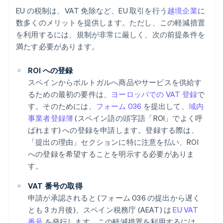
EU の税制は、VAT 免除など、EU 取引を行う
越境企業
に
数多くのメリットを提供します。ただし、この軽減措置
を利用するには、規制が非常に厳しく、次の前提条件を
満たす必要があります。
ROI への登録
スペインからポルトガルへ商品やサービスを供給す
るための最初の要件は、
ヨーロッパでの VAT 登録
で
す。そのためには、
フォーム 036
を提出して、
域内
事業者登録簿
(スペイン語の頭字語「ROI」でよく呼
ばれます) への登録を申請します。登録する際は、
「提出の理由」セクションに特に注意を払い、ROI
への登録を希望することを明示する必要がありま
す。
VAT 番号の取得
申請が承認されると (フォーム 036 の提出から遅く
とも 3 カ月後)、スペイン税務庁 (AEAT) は
EU VAT
番号
を発行します。この軽減措置を利用するには、