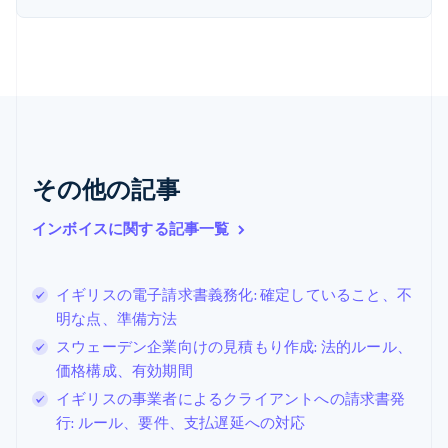
Nederlands
English
カナダ
English
Français
キプロス
English
ギリシア
English
クロアチア
その他の記事
English
Italiano
ジブラルタル
English
インボイスに関する記事一覧
シンガポール
English
简体中文
スイス
イギリスの電子請求書義務化: 確定していること、不
Deutsch
Français
Italiano
English
明な点、準備方法
スウェーデン
Svenska
English
スウェーデン企業向けの見積もり作成: 法的ルール、
スペイン
価格構成、有効期間
Español
English
イギリスの事業者によるクライアントへの請求書発
スロバキア
行: ルール、要件、支払遅延への対応
English
スロベニア