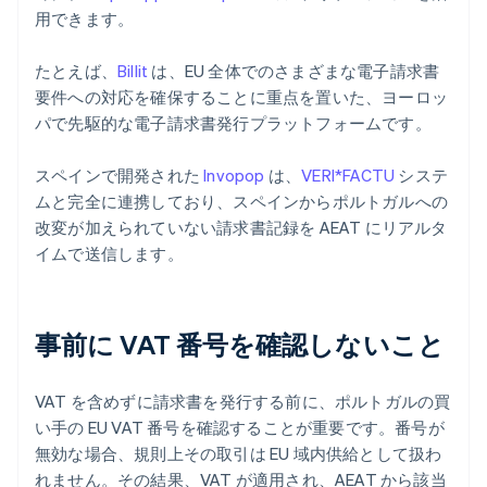
用できます。
たとえば、
Billit
は、EU 全体でのさまざまな電子請求書
要件への対応を確保することに重点を置いた、ヨーロッ
パで先駆的な電子請求書発行プラットフォームです。
スペインで開発された
Invopop
は、
VERI*FACTU
システ
ムと完全に連携しており、スペインからポルトガルへの
改変が加えられていない請求書記録を AEAT にリアルタ
イムで送信します。
事前に VAT 番号を確認しないこと
VAT を含めずに請求書を発行する前に、ポルトガルの買
い手の EU VAT 番号を確認することが重要です。番号が
無効な場合、規則上その取引は EU 域内供給として扱わ
れません。その結果、VAT が適用され、AEAT から該当