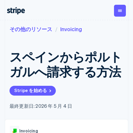
その他のリソース
Invoicing
企業規模別
ドキュメント
学ぶ
支払い
収益
資金管
プラッ
理
フォー
大企業向け
Stripe のドキュメント
ブログ
とマー
Payments
Billing
スタートアップ向け
API リファレンス
導入事例
スペインからポルト
オンライン決
経常収益
ットプ
Global
ライブラリと SDK
ガイド
済
Metronome
Payouts
イス
Stripe Apps
Managed
ガルへ請求する方法
従量課金
Payments
第三者
Connec
ユースケース別
マーチャント
サブスクリ
への入
サポート
プション
オブレコード
金
プラッ
ガイド
エージェンティックコマ
サブスクリ
ソリューショ
Payment links
フォー
ース
サポートに問い合わせる
プションの
Stripe を始める
ン
決済の
E コマース / ECサイト
オンライン決済を受け付
管理サポートプラン
コーディング
管理
Invoicing
築
埋込型金融
け
プロフェッショナルサー
1 回限りまた
不要の決済ペ
請求・財務関連
構築済みの決済を実装
ビス
最終更新日: 2026 年 5 月 4 日
は継続
ージ
Checkout
グローバルビジネス
プラットフォームまたは
構築済み決済
Tax
アプリ内決済
マーケットプレイスを構
消費税と
UI
マーケットプレイス
築する
VAT の自動
Elements
資金管理
サブスクリプションを管
柔軟な UI コン
計算
Revenue
会社
Invoicing
プラットフォーム
理