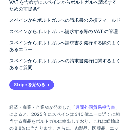
VAT を含めずにスペインからポルトガルへ請求する
パートナー
ための前提条件
Climate
Stripe App Marketplace
カーボンリムーバル
スペインからポルトガルへの請求書の必須フィールド
Identity
オンライン本人確認
スペインからポルトガルへ請求する際の VAT の管理
ポルトガルの企業向け請求書における VAT
スペインからポルトガルへ請求書を発行する際のよく
あるエラー
ポルトガルの個人顧客向け請求書における VAT
法的通知の記載忘れ
スペインからポルトガルへの請求書発行に関するよく
Stripe Sessions 2026
あるご質問
Stripe が AI の経済インフラをどのように構築しているかを
事前に VAT 番号を確認しないこと
ご覧ください。
こちらをご覧ください
請求書だけで十分だと考えること
Stripe を始める
フォーム 349 に請求書を含めないこと
1 年間 EU での販売がない状態でポルトガルへ請求書
経済・商業・企業省が発表した「
月間外国貿易報告書
」
を発行すること
によると、2025 年にスペインは 340 億ユーロ近くに相
当する商品をポルトガルに輸出しており、これは総輸出
の 8.8% に当たります。さらに、肉製品、医薬品、エッ