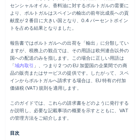
センシャルオイル、香料油に対するポルトガルの需要に
より、ポルトガルはスペインの輸出の前年比成長への貢
献度が 2 番目に大きい国となり、0.4 パーセントポイン
トを占める結果となりました。
報告書ではポルトガルへの出荷を「輸出」に分類してい
ますが、税務上の観点では、その用語は欧州連合以外の
国への配送のみを指します。この場合に正しい用語は
「
域内取引
」、つまり 2 つの EU 加盟国の企業間での商
品の販売またはサービスの提供です。したがって、スペ
インからポルトガルへ請求する場合は、EU 特有の付加
価値税 (VAT) 規則を適用します。
このガイドでは、これらの請求書をどのように発行する
か説明し、必要な記載事項の概要を示すとともに、VAT
の管理方法をご紹介します。
目次