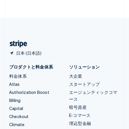
Français
Deutsch
English
中国香港特別行政区
English
简体中文
中国本土
简体中文
English
日本
日本語
English
日本 (日本語)
プロダクトと料金体系
ソリューション
料金体系
大企業
Atlas
スタートアップ
Authorization Boost
エージェンティックコマ
ース
Billing
暗号資産
Capital
E-コマース
Checkout
埋込型金融
Climate