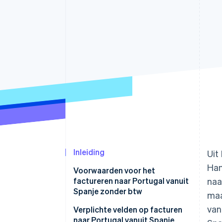
Link
Versneld afrekenen
Financial Connections
Data gekoppelde rekeningen
Inleiding
Uit 
Han
Voorwaarden voor het
factureren naar Portugal vanuit
naa
Spanje zonder btw
maa
van
Verplichte velden op facturen
naar Portugal vanuit Spanje