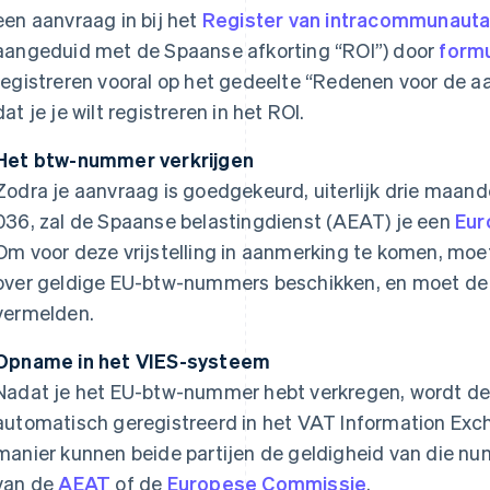
een aanvraag in bij het
Register van intracommunaut
aangeduid met de Spaanse afkorting “ROI”) door
formu
registreren vooral op het gedeelte “Redenen voor de 
dat je je wilt registreren in het ROI.
Het btw-nummer verkrijgen
Zodra je aanvraag is goedgekeurd, uiterlijk drie maand
036, zal de Spaanse belastingdienst (AEAT) je een
Eur
Om voor deze vrijstelling in aanmerking te komen, moe
over geldige EU-btw-nummers beschikken, en moet de
vermelden.
Opname in het VIES-systeem
Nadat je het EU-btw-nummer hebt verkregen, wordt de
automatisch geregistreerd in het VAT Information Ex
manier kunnen beide partijen de geldigheid van die n
van de
AEAT
of de
Europese Commissie
.