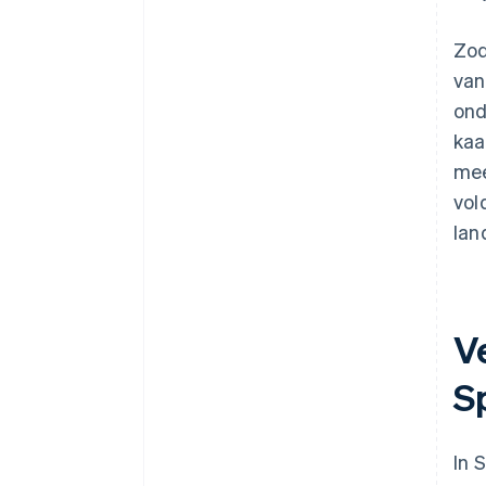
Zod
van
ond
kaa
mee
vol
lan
V
S
In 