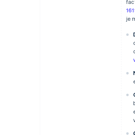
fac
161
je 