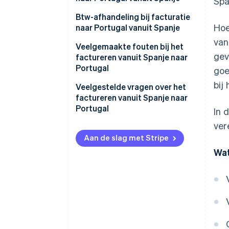
Spa
Btw-afhandeling bij facturatie
Hoe
naar Portugal vanuit Spanje
van
Btw op facturen aan bedrijven in
Veelgemaakte fouten bij het
gev
Portugal
factureren vanuit Spanje naar
Portugal
goe
Btw op facturen aan particuliere
bij
klanten in Portugal
De wettelijke vermelding
Veelgestelde vragen over het
vergeten
factureren vanuit Spanje naar
Portugal
In 
Het btw-nummer niet van
ver
tevoren controleren
Aan de slag met Stripe
Denken dat een factuur genoeg
Wat
is
De factuur niet opnemen in
formulier 349
Factureren naar Portugal na een
jaar zonder EU-verkopen