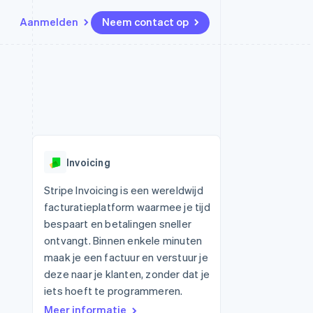
Aanmelden
Neem contact op
Bronnen
Ecosysteem
Contact
marktplaatsen
Meer
App-integraties
Partners
Neem contact op
Product roadmap
Voorbeelden van code
Stripe App Marketplace
Partner worden
Ontdek wat er in het verschiet
or platforms
Developerblog
ligt
r platforms
API-status
financiële
Radar
Invoicing
Fraudepreventie
tuele kaarten
Atlas
ing
Stripe Invoicing is een wereldwijd
Oprichting van een start-up
facturatieplatform waarmee je tijd
Climate
bespaart en betalingen sneller
CO₂-verwijdering
ontvangt. Binnen enkele minuten
Identity
maak je een factuur en verstuur je
Online identiteitsverificatie
deze naar je klanten, zonder dat je
iets hoeft te programmeren.
Meer informatie