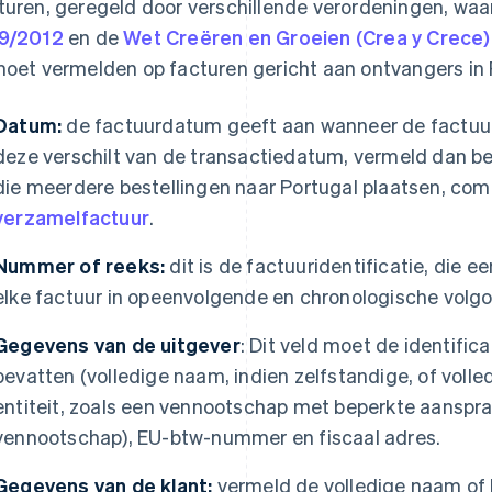
turen, geregeld door verschillende verordeningen, wa
9/2012
en de
Wet Creëren en Groeien (Crea y Crece)
moet vermelden op facturen gericht aan ontvangers in 
Datum:
de factuurdatum geeft aan wanneer de factuur
deze verschilt van de transactiedatum, vermeld dan b
die meerdere bestellingen naar Portugal plaatsen, com
verzamelfactuur
.
Nummer of reeks:
dit is de factuuridentificatie, die 
elke factuur in opeenvolgende en chronologische volgor
Gegevens van de uitgever
: Dit veld moet de identifi
bevatten (volledige naam, indien zelfstandige, of volle
entiteit, zoals een vennootschap met beperkte aanspra
vennootschap), EU-btw-nummer en fiscaal adres.
Gegevens van de klant:
vermeld de volledige naam of 