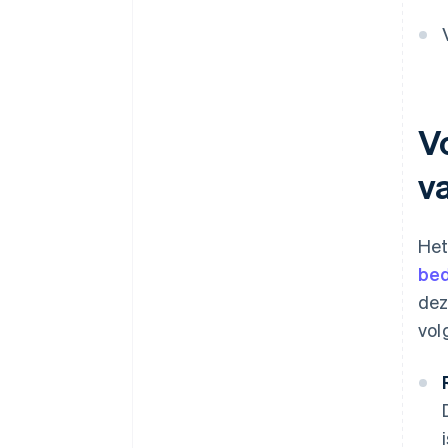
V
v
Het
bed
dez
vol