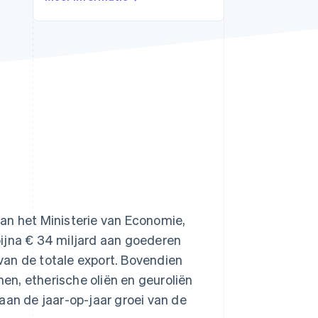
Stripe Sessions 2026
Ontdek hoe Stripe de
economische
infrastructuur voor AI
bouwt.
Nu bekijken
van het Ministerie van Economie,
ijna € 34 miljard aan goederen
van de totale export. Bovendien
n, etherische oliën en geuroliën
aan de jaar-op-jaar groei van de