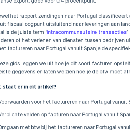
anse export, goed voor 0,4 procentpunt.
wel het rapport zendingen naar Portugal classificeert a
uit fiscaal oogpunt uitsluitend naar leveringen aan lan
al is de juiste term ‘
intracommunautaire transacties
’
deren of het verlenen van diensten tussen bedrijven u
 het factureren naar Portugal vanuit Spanje de specifie
deze gids leggen we uit hoe je dit soort facturen opste
eiste gegevens en laten we zien hoe je de btw moet af
 staat er in dit artikel?
Voorwaarden voor het factureren naar Portugal vanuit
Verplichte velden op facturen naar Portugal vanuit Spa
Omgaan met btw bij het factureren naar Portugal vanu