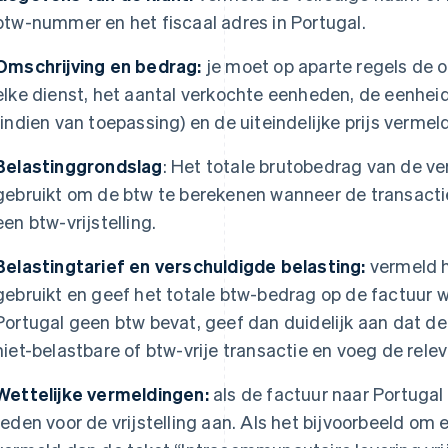
btw-nummer en het fiscaal adres in Portugal.
Omschrijving en bedrag:
je moet op aparte regels de o
elke dienst, het aantal verkochte eenheden, de eenheids
(indien van toepassing) en de uiteindelijke prijs vermel
Belastinggrondslag
: Het totale brutobedrag van de ve
gebruikt om de btw te berekenen wanneer de transacti
een btw-vrijstelling.
Belastingtarief en verschuldigde belasting:
vermeld 
gebruikt en geef het totale btw-bedrag op de factuur w
Portugal geen btw bevat, geef dan duidelijk aan dat d
niet-belastbare of btw-vrije transactie en voeg de rele
Wettelijke vermeldingen:
als de factuur naar Portugal
reden voor de vrijstelling aan. Als het bijvoorbeeld om