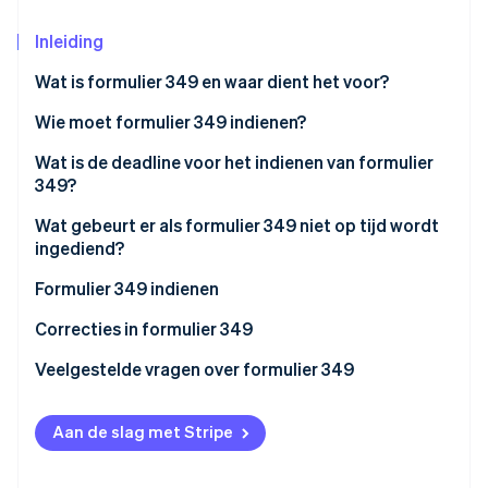
Oprichting van een start-up
Inleiding
Climate
Ecosysteem
CO₂-verwijdering
Wat is formulier 349 en waar dient het voor?
Partners
Identity
Stripe App Marketplace
Wie moet formulier 349 indienen?
Online identiteitsverificatie
Wat is de deadline voor het indienen van formulier
349?
Wat gebeurt er als formulier 349 niet op tijd wordt
ingediend?
Stripe Sessions 2026
Ontdek hoe Stripe de economische infrastructuu
Formulier 349 indienen
Nu bekijken
Correcties in formulier 349
Veelgestelde vragen over formulier 349
Kan formulier 349 worden ingediend zonder
informatie?
Aan de slag met Stripe
Hoe geef ik een krediet aan op formulier 349?