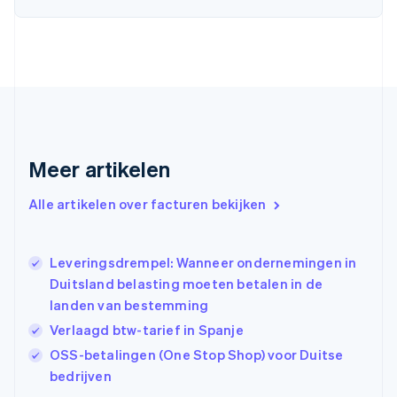
Duitsland
Deutsch
English
Estland
English
Finland
English
Svenska
Frankrijk
Français
English
Gibraltar
Meer artikelen
English
Griekenland
Alle artikelen over facturen bekijken
English
Hongarije
English
Leveringsdrempel: Wanneer ondernemingen in
Hongkong SAR, China
Duitsland belasting moeten betalen in de
English
简体中文
Ierland
landen van bestemming
English
Verlaagd btw-tarief in Spanje
India
OSS-betalingen (One Stop Shop) voor Duitse
English
Italië
bedrijven
Italiano
English