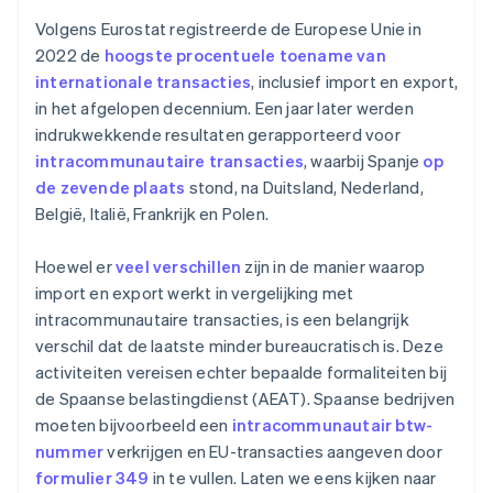
Is formulier 349 hetzelfde als INTRASTAT?
Volgens Eurostat registreerde de Europese Unie in
2022 de
hoogste procentuele toename van
Is er een verschil in de manier waarop bedrijven en
internationale transacties
, inclusief import en export,
zelfstandigen formulier 349 indienen?
in het afgelopen decennium. Een jaar later werden
indrukwekkende resultaten gerapporteerd voor
intracommunautaire transacties
, waarbij Spanje
op
de zevende plaats
stond, na Duitsland, Nederland,
België, Italië, Frankrijk en Polen.
Hoewel er
veel verschillen
zijn in de manier waarop
import en export werkt in vergelijking met
intracommunautaire transacties, is een belangrijk
verschil dat de laatste minder bureaucratisch is. Deze
activiteiten vereisen echter bepaalde formaliteiten bij
de Spaanse belastingdienst (AEAT). Spaanse bedrijven
moeten bijvoorbeeld een
intracommunautair btw-
nummer
verkrijgen en EU-transacties aangeven door
formulier 349
in te vullen. Laten we eens kijken naar