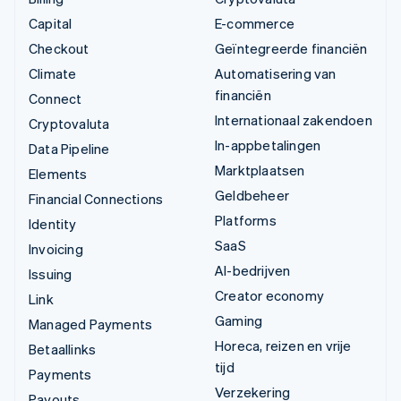
Capital
E-commerce
Checkout
Geïntegreerde financiën
Climate
Automatisering van
financiën
Connect
Internationaal zakendoen
Cryptovaluta
In-appbetalingen
Data Pipeline
Marktplaatsen
Elements
Geldbeheer
Financial Connections
Platforms
Identity
SaaS
Invoicing
AI-bedrijven
Issuing
Creator economy
Link
Gaming
Managed Payments
Horeca, reizen en vrije
Betaallinks
tijd
Payments
Verzekering
Payouts