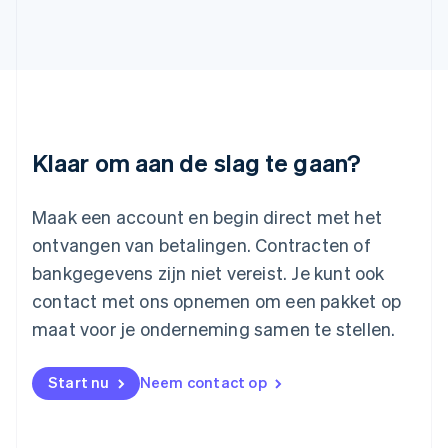
Japan
日本語
English
Kroatië
English
Italiano
Letland
English
Liechtenstein
Deutsch
English
Klaar om aan de slag te gaan?
Litouwen
English
Luxemburg
Maak een account en begin direct met het
Français
Deutsch
English
ontvangen van betalingen. Contracten of
Maleisië
bankgegevens zijn niet vereist. Je kunt ook
English
简体中文
contact met ons opnemen om een pakket op
Malta
English
maat voor je onderneming samen te stellen.
Mexico
Español
English
Nederland
Start nu
Neem contact op
Nederlands
English
Nieuw-Zeeland
English