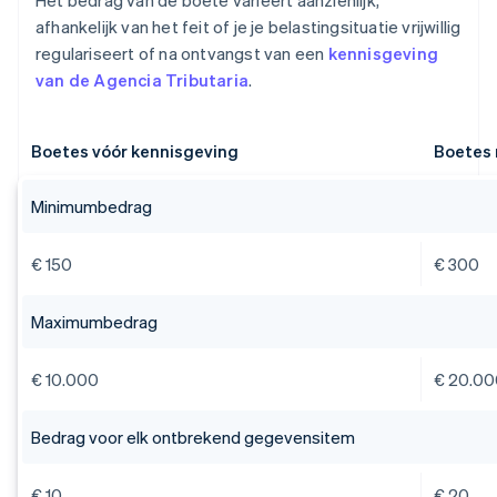
Het bedrag van de boete varieert aanzienlijk,
afhankelijk van het feit of je je belastingsituatie vrijwillig
regulariseert of na ontvangst van een
kennisgeving
van de Agencia Tributaria
.
Boetes vóór kennisgeving
Boetes 
Minimumbedrag
€ 150
€ 300
Maximumbedrag
€ 10.000
€ 20.0
Bedrag voor elk ontbrekend gegevensitem
€ 10
€ 20