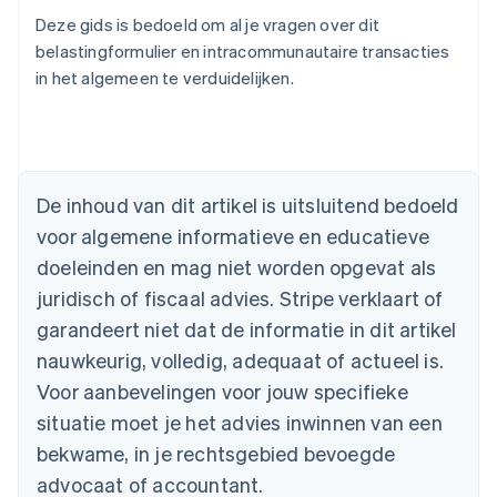
Deze gids is bedoeld om al je vragen over dit
belastingformulier en intracommunautaire transacties
in het algemeen te verduidelijken.
Australië
De inhoud van dit artikel is uitsluitend bedoeld
English
voor algemene informatieve en educatieve
België
doeleinden en mag niet worden opgevat als
Nederlands
Français
Deutsch
English
Brazilië
juridisch of fiscaal advies. Stripe verklaart of
Português
English
garandeert niet dat de informatie in dit artikel
Bulgarije
nauwkeurig, volledig, adequaat of actueel is.
English
Canada
Voor aanbevelingen voor jouw specifieke
English
Français
situatie moet je het advies inwinnen van een
Cyprus
English
bekwame, in je rechtsgebied bevoegde
Denemarken
advocaat of accountant.
English