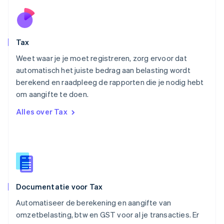
Noorwegen
English
Oostenrijk
Deutsch
English
Tax
Polen
English
Weet waar je je moet registreren, zorg ervoor dat
Portugal
automatisch het juiste bedrag aan belasting wordt
Português
English
berekend en raadpleeg de rapporten die je nodig hebt
Roemenië
om aangifte te doen.
English
Singapore
Alles over Tax
English
简体中文
Slovenië
English
Italiano
Slowakije
English
Spanje
Español
English
Documentatie voor Tax
Thailand
ไทย
English
Automatiseer de berekening en aangifte van
Tsjechië
omzetbelasting, btw en GST voor al je transacties. Er
English