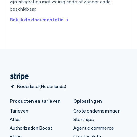
zijn integraties met weinig code of zonder code
Vasteland van China
beschikbaar.
简体中文
English
Verenigd Koninkrijk
Bekijk de documentatie
English
Verenigde Arabische Emiraten
English
Verenigde Staten
English
Español
简体中文
Zweden
Svenska
English
Zwitserland
Deutsch
Français
Italiano
English
Nederland (Nederlands)
Producten en tarieven
Oplossingen
Tarieven
Grote ondernemingen
Atlas
Start-ups
Authorization Boost
Agentic commerce
Billing
Cryptovaluta