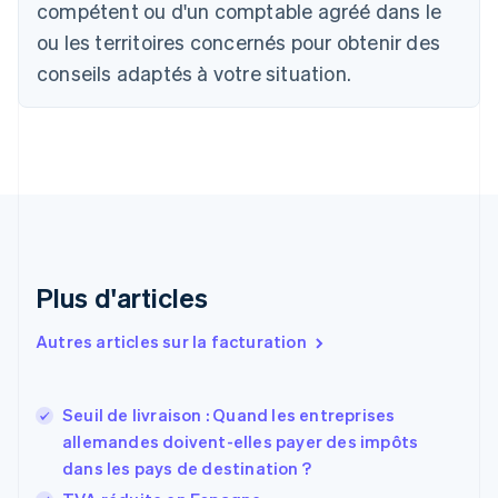
compétent ou d'un comptable agréé dans le
Bulgarie
ou les territoires concernés pour obtenir des
English
Canada
conseils adaptés à votre situation.
English
Français
Chine continentale
简体中文
English
Chypre
English
Croatie
English
Italiano
Danemark
English
Émirats arabes unis
Plus d'articles
English
Espagne
Autres articles sur la facturation
Español
English
Estonie
English
Seuil de livraison : Quand les entreprises
États-Unis
allemandes doivent-elles payer des impôts
English
Español
简体中文
dans les pays de destination ?
Finlande
English
Svenska