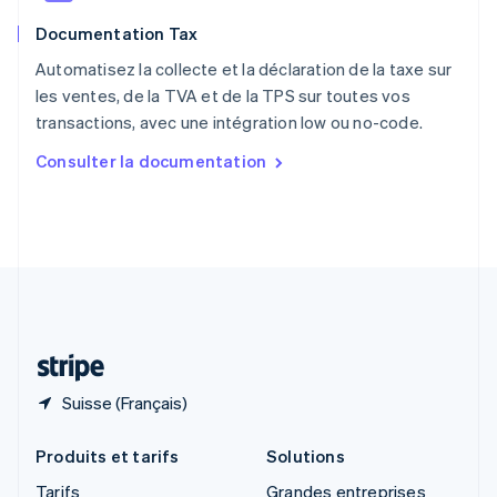
Roumanie
Documentation Tax
English
Royaume-Uni
Automatisez la collecte et la déclaration de la taxe sur
English
les ventes, de la TVA et de la TPS sur toutes vos
Singapour
transactions, avec une intégration low ou no-code.
English
简体中文
Slovaquie
Consulter la documentation
English
Slovénie
English
Italiano
Suède
Svenska
English
Suisse
Deutsch
Français
Italiano
English
Thaïlande
ไทย
English
Suisse (Français)
Produits et tarifs
Solutions
Tarifs
Grandes entreprises