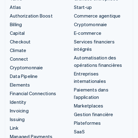
Atlas
Start-up
Authorization Boost
Commerce agentique
Billing
Cryptomonnaie
Capital
E-commerce
Checkout
Services financiers
intégrés
Climate
Automatisation des
Connect
opérations financières
Cryptomonnaie
Entreprises
Data Pipeline
internationales
Elements
Paiements dans
Financial Connections
l’application
Identity
Marketplaces
Invoicing
Gestion financière
Issuing
Plateformes
Link
SaaS
Managed Payments