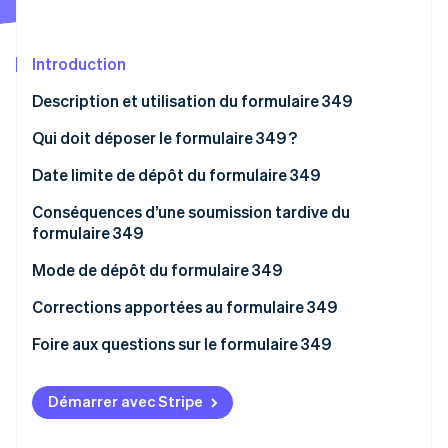
Découvrez les prochaines évolutions
Commerce en ligne
Radar
Prévention de la fraude
Introduction
Écosystème
Atlas
Description et utilisation du formulaire 349
Constitution de start-up
Partenaires
Qui doit déposer le formulaire 349 ?
Climate
Stripe App Marketplace
Élimination du carbone
Date limite de dépôt du formulaire 349
Identity
Vérification de l'identité
Conséquences d’une soumission tardive du
formulaire 349
Mode de dépôt du formulaire 349
Corrections apportées au formulaire 349
Stripe Sessions 2026
Foire aux questions sur le formulaire 349
Découvrez comment Stripe construit l’infrastructure écono
Regarder la vidéo
Est-il possible de déposer un formulaire 349 vide ?
Démarrer avec Stripe
Comment déclarer un crédit sur le formulaire 349 ?