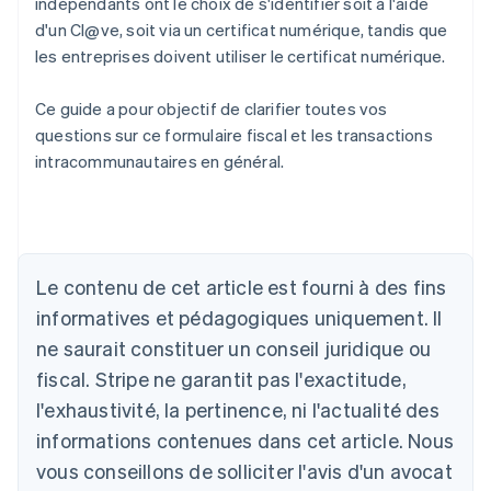
indépendants ont le choix de s'identifier soit à l'aide
d'un Cl@ve, soit via un certificat numérique, tandis que
les entreprises doivent utiliser le certificat numérique.
Ce guide a pour objectif de clarifier toutes vos
questions sur ce formulaire fiscal et les transactions
intracommunautaires en général.
Le contenu de cet article est fourni à des fins
Allemagne
Deutsch
English
informatives et pédagogiques uniquement. Il
Australie
ne saurait constituer un conseil juridique ou
English
Autriche
fiscal. Stripe ne garantit pas l'exactitude,
Deutsch
English
l'exhaustivité, la pertinence, ni l'actualité des
Belgique
informations contenues dans cet article. Nous
Nederlands
Français
Deutsch
English
Brésil
vous conseillons de solliciter l'avis d'un avocat
Português
English