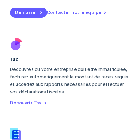
Luxembourg
Français
Deutsch
English
Démarrer
Contacter notre équipe
Malaisie
English
简体中文
Malte
English
Mexique
Español
English
Norvège
Tax
English
Nouvelle-Zélande
Découvrez où votre entreprise doit être immatriculée,
English
facturez automatiquement le montant de taxes requis
Pays-Bas
et accédez aux rapports nécessaires pour effectuer
Nederlands
English
vos déclarations fiscales.
Pologne
English
Découvrir Tax
Portugal
Português
English
R.A.S. de Hong Kong, Chine
English
简体中文
République tchèque
English