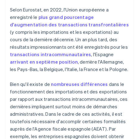
Le formulaire 349 est-il identique à INTRASTAT ?
Selon Eurostat, en 2022, l'Union européenne a
Les sociétés et les travailleurs indépendants
enregistré le
plus grand pourcentage
doivent-ils remplir le formulaire 349 différemment ?
d'augmentation des transactions transfrontalières
(y compris les importations et les exportations) au
cours de la dernière décennie. Un an plus tard, des
résultats impressionnants ont été enregistrés pour les
transactions intracommunautaires
, l'Espagne
arrivant en septième position
, derrière l'Allemagne,
les Pays-Bas, la Belgique, l'Italie, la France et la Pologne.
Bien qu'il existe de
nombreuses différences
dans le
fonctionnement des importations et des exportations
par rapport aux transactions intracommunautaires, ces
dernières impliquent surtout moins de démarches
administratives. Dans le cadre de ces activités, il est
toutefois nécessaire d'accomplir certaines formalités
auprès de l'Agence fiscale espagnole (AEAT). Par
exemple, les entreprises espagnoles doivent obtenir