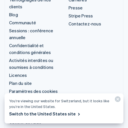
clients
Presse
Blog
Stripe Press
Communauté
Contactez-nous
Sessions : conférence
annuelle
Confidentialité et
conditions générales
Activités interdites ou
soumises à conditions
Licences
Plan du site
Paramètres des cookies
Plus de ressources
You’re viewing our website for Switzerland, but it looks like
you’re in the United States.
Service d'assistance
Switch to the United States site
Obtenir de l'aide