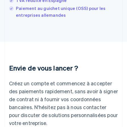
TVA réduite en Espagne
France
Paiement au guichet unique (OSS) pour les
Français
English
entreprises allemandes
Gibraltar
English
Grèce
English
Hongrie
English
Inde
English
Irlande
Envie de vous lancer ?
English
Italie
Italiano
English
Créez un compte et commencez à accepter
Japon
日本語
English
des paiements rapidement, sans avoir à signer
Lettonie
de contrat ni à fournir vos coordonnées
English
bancaires. N'hésitez pas à nous contacter
Liechtenstein
pour discuter de solutions personnalisées pour
Deutsch
English
Lituanie
votre entreprise.
English