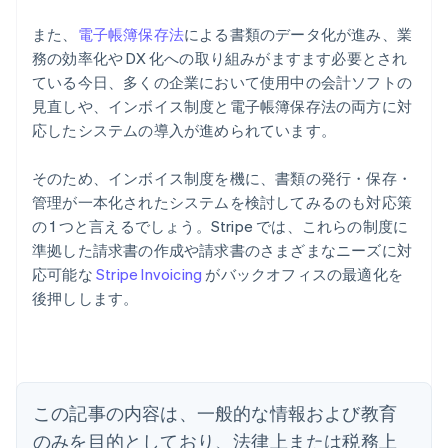
また、
電子帳簿保存法
による書類のデータ化が進み、業
務の効率化や DX 化への取り組みがますます必要とされ
ている今日、多くの企業において使用中の会計ソフトの
見直しや、インボイス制度と電子帳簿保存法の両方に対
応したシステムの導入が進められています。
そのため、インボイス制度を機に、書類の発行・保存・
管理が一本化されたシステムを検討してみるのも対応策
の 1 つと言えるでしょう。Stripe では、これらの制度に
アイルランド
準拠した請求書の作成や請求書のさまざまなニーズに対
English
応可能な
Stripe Invoicing
がバックオフィスの最適化を
アメリカ
後押しします。
English
Español
简体中文
アラブ首長国連邦
English
イギリス
English
イタリア
この記事の内容は、一般的な情報および教育
Italiano
English
インド
のみを目的としており、法律上または税務上