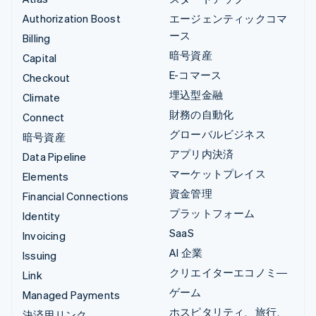
Authorization Boost
エージェンティックコマ
ース
Billing
暗号資産
Capital
E-コマース
Checkout
埋込型金融
Climate
財務の自動化
Connect
グローバルビジネス
暗号資産
アプリ内決済
Data Pipeline
マーケットプレイス
Elements
資金管理
Financial Connections
プラットフォーム
Identity
SaaS
Invoicing
AI 企業
Issuing
クリエイターエコノミ―
Link
ゲーム
Managed Payments
ホスピタリティ、旅行、
決済用リンク