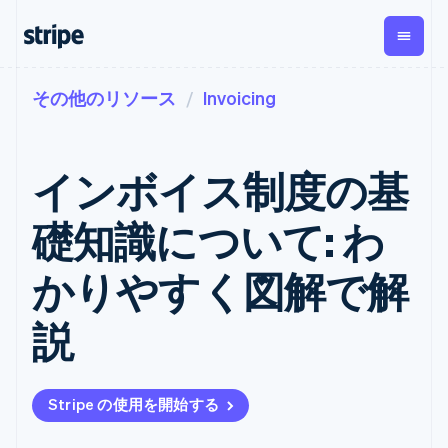
その他のリソース
Invoicing
企業規模別
ドキュメント
学ぶ
支払い
収益
資金管
プラッ
理
フォー
大企業向け
Stripe のドキュメント
ブログ
とマー
Payments
Billing
スタートアップ向け
API リファレンス
導入事例
インボイス制度の基
オンライン決
経常収益
ットプ
Global
ライブラリと SDK
ガイド
済
Metronome
Payouts
イス
Stripe Apps
Managed
礎知識について: わ
従量課金
Payments
第三者
Connec
ユースケース別
マーチャント
サブスクリ
への入
サポート
プション
オブレコード
金
かりやすく図解で解
プラッ
ガイド
エージェンティックコマ
サブスクリ
ソリューショ
Payment links
フォー
ース
サポートに問い合わせる
プションの
ン
決済の
E コマース / ECサイト
オンライン決済を受け付
管理サポートプラン
コーディング
管理
Invoicing
説
築
埋込型金融
け
プロフェッショナルサー
1 回限りまた
不要の決済ペ
請求・財務関連
構築済みの決済を実装
ビス
は継続
ージ
Checkout
グローバルビジネス
プラットフォームまたは
構築済み決済
Tax
アプリ内決済
マーケットプレイスを構
消費税と
UI
Stripe の使用を開始する
マーケットプレイス
築する
VAT の自動
Elements
資金管理
サブスクリプションを管
柔軟な UI コン
計算
Revenue
会社
プラットフォーム
理