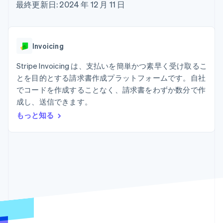
Recognition
ポーネント
最終更新日: 2024 年 12 月 11 日
SaaS
従量課金請求を提供
決済手段
製品ロードマップ
ステーブルコイン担保型
会計管理の
125 以上の決
Sessions 年次カンファ
のカードを発行
自動化
済手段を利用
レンス
エージェントによるサー
Stripe
可能
Terminal
採用情報
ビスのプロビジョニング
Invoicing
Sigma
業種別
対面支払い
ニュースルーム
と管理
カスタムレ
Authorization
Stripe Press
Stripe Invoicing は、支払いを簡単かつ素早く受け取るこ
ポート
Boost
AI 企業
Data
決済成功率の
とを目的とする請求書作成プラットフォームです。自社
クリエイターエコノミ―
Pipeline
最適化
ゲーム
でコードを作成することなく、請求書をわずか数分で作
リソース
データの同
Link
ホスピタリティ、旅行、
お問い合わせ
成し、送信できます。
期
スピーディー
レジャー
な決済
保険
アプリへの導入
もっと知る
営業にお問い合わせ
メディアおよびエンター
コードサンプル
パートナーになる
テインメント
開発者のブログ
非営利団体
API ステータス
プロフェッショナルサー
その他
ビス
Product roadmap
パブリックセクター
今後の予定を確認
小売業
Radar
不正防止
エコシステム
Atlas
スタートアップの企業設立