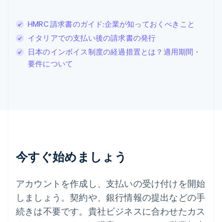
Deutsch
Français
Italiano
English
スウェーデン
HMRC 請求書のガイド:企業が知っておくべきこと
Svenska
English
スペイン
イタリアでの支払い後の請求書の発行
Español
English
日本のインボイス制度の経過措置とは？適用期間・
スロバキア
要件について
English
スロベニア
English
Italiano
タイ
ไทย
English
チェコ共和国
English
デンマーク
English
今すぐ始めましょう
ドイツ
Deutsch
English
ニュージーランド
アカウントを作成し、支払いの受け付けを開始
English
しましょう。契約や、銀行情報の提出などの手
ノルウェー
English
続きは不要です。貴社ビジネスに合わせたカス
ハンガリー