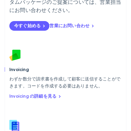
タムパッケージのご提案については、営業担当
English
フィンランド
にお問い合わせください。
English
Svenska
ブラジル
今すぐ始める
営業にお問い合わせ
Português
English
フランス
Français
English
ブルガリア
English
ベルギー
Nederlands
Français
Deutsch
English
ポーランド
Invoicing
English
わずか数分で請求書を作成して顧客に送信することがで
ポルトガル
Português
English
きます。コードを作成する必要はありません。
マルタ
Invoicing の詳細を見る
English
マレーシア
English
简体中文
メキシコ
Español
English
ラトビア