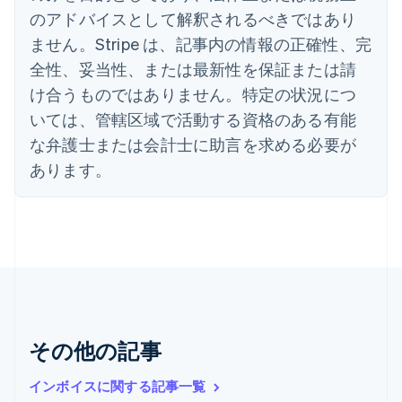
English
のアドバイスとして解釈されるべきではあり
エストニア
ません。Stripe は、記事内の情報の正確性、完
English
オーストラリア
全性、妥当性、または最新性を保証または請
English
け合うものではありません。特定の状況につ
オーストリア
いては、管轄区域で活動する資格のある有能
Deutsch
English
オランダ
な弁護士または会計士に助言を求める必要が
Nederlands
English
あります。
カナダ
English
Français
キプロス
English
ギリシア
English
クロアチア
English
Italiano
ジブラルタル
English
その他の記事
シンガポール
English
简体中文
インボイスに関する記事一覧
スイス