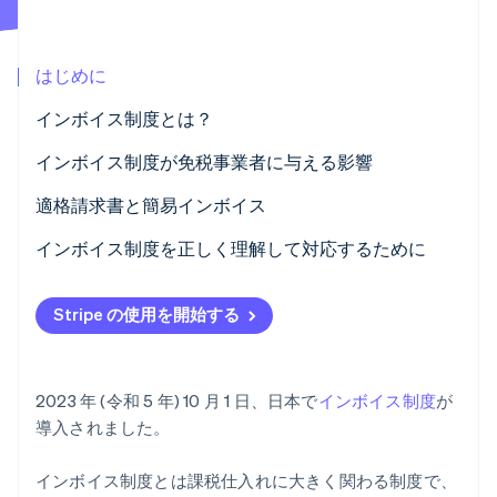
パートナー
Climate
Stripe App Marketplace
カーボンリムーバル
はじめに
Identity
オンライン本人確認
インボイス制度とは？
図解でわかるインボイス制度
インボイス制度が免税事業者に与える影響
適格請求書と簡易インボイス
Stripe Sessions 2026
インボイス制度を正しく理解して対応するために
Stripe が AI の経済インフラをどのように構築しているかを
ご覧ください。
こちらをご覧ください
Stripe の使用を開始する
2023 年 (令和 5 年) 10 月 1 日、日本で
インボイス制度
が
導入されました。
インボイス制度とは課税仕入れに大きく関わる制度で、