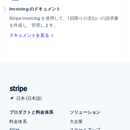
English
Invoicing のドキュメント
リトアニア
English
Stripe Invoicing を使用して、1 回限りの支払いの請求書
リヒテンシュタイン
を作成し、管理します。
Deutsch
English
ルーマニア
ドキュメントを見る
English
ルクセンブルグ
Français
Deutsch
English
中国香港特別行政区
English
简体中文
中国本土
简体中文
English
日本
日本語
English
日本 (日本語)
プロダクトと料金体系
ソリューション
料金体系
大企業
Atlas
スタートアップ