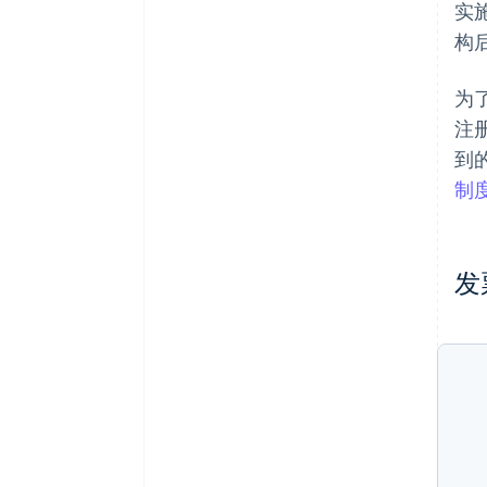
实
构
为
注
到
制度
发