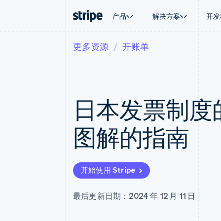
产品
解决方案
开发
更多资源
开账单
按企业阶段
文档
学习
按应用场
支持
支付
营收
大型企业
Stripe 文档
博客
智能体
获取支
Payments
Billing
初创企业
API 参考文档
客户案例
加密货
托管支
在线支付
经常性收入
库与 SDK
指南
电子商
专业服
Managed Payments
Metronome
Stripe Apps
日本发票制度
嵌入式
备案商家解决方案
按用量计费
财务自
Payment links
Subscriptions
全球化
无代码支付
订阅管理
应用内
图解的指南
Checkout
Invoicing
交易市
预构建支付界面
一次性或定期账单
资金管
Elements
Tax
平台
灵活的 UI 组件
销售税和增值税自动
SaaS
支付方式
Revenue Recogniti
开始使用 Stripe
支持 125 种以上
会计自动化
Terminal
Stripe Sigma
线下支付
自定义报告
最后更新日期：2024 年 12 月 11 日
Authorization Boost
Data Pipeline
支付成功率优化
数据同步
Link