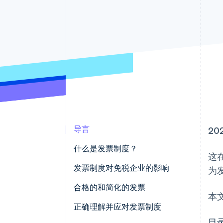
加速结账
导言
20
什么是发票制度？
这
发票制度图解
发票制度对免税企业的影响
为
合格的和简化的发票
本
正确理解并应对发票制度
目