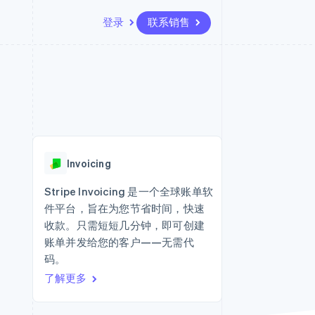
登录
联系销售
资源
生态系统
联系
场
更多
应用集成
合作伙伴
联系销售
Product roadmap
代码示例
Stripe App Marketplace
成为合作伙伴
了解未来规划
开发者博客
API 状态
Radar
欺诈防范
Invoicing
Atlas
初创企业注册
Stripe Invoicing 是一个全球账单软
件平台，旨在为您节省时间，快速
Climate
碳移除
收款。只需短短几分钟，即可创建
账单并发给您的客户——无需代
码。
了解更多