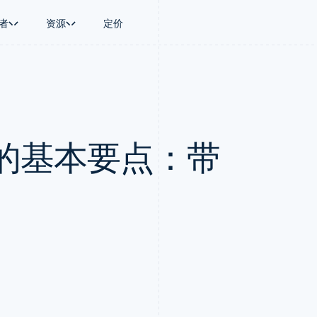
者
资源
定价
景
指南
按行业
公司
资金管理
平台和交易市
商务
持
接受线上付款
AI 企业
产品路线图
Global Payouts
Connect
币
持方案
实施预置结账流程
创作者经济
Sessions 年度大会
向第三方打款
平台支付
务
务
构建平台或交易市场
游戏
招聘
Crypto
的基本要点：带
金融
管理订阅
酒店、旅游与休闲
资讯中心
钱包、稳定币发行和发卡基础设
动化
提供按用量计费
保险
Stripe Press
施
企业
发行稳定币支持的支付卡
媒体与娱乐
支付
通过智能体配置和管理服务
非营利组织
场
专业服务
理
公共部门
零售
化
on