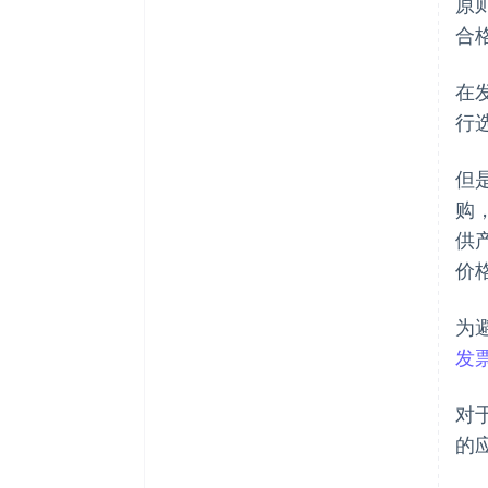
原
合
在
行
但
购
供
价
为
发
对
的